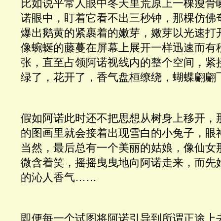
比如说平常人眼中冬天里荒原上一棵瘦骨
诺眼中，盯着它看不出三秒钟，那棵仿佛
爆出鹅黄的紧裹着的嫩芽，嫩芽以光速打
像蜿蜒的藤蔓在屏幕上展开一样迅速而有
张，直至占领阿诺视线内的整个空间，紧
绿了，花开了，香气盘桓缭绕，蝴蝶翩翩
假如阿诺此时还不把思想从树身上移开，
的图画里就会接着出现雪白的小兔子，眼
当然，最后总有一个美丽的姑娘，像仙女
微含着笑，摇摇曳曳地向阿诺走来，而先
的沁人香气…… 
即便每一个试图将阿诺引导到所谓正途上