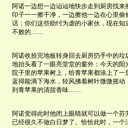
阿诺一边想一边讪讪地快步走到厨房找来
印子一一擦干净，一边擦他一边在心里偷
话：你们这些助纣为虐的小家伙，现在知
不败的……
阿诺收拾完地板转身回去厨房扔手中的垃
地抬头看了一眼亮堂堂的窗外：今天的阳
院子里的苹果树上，给青苹果都涂上了一
蓝得能滴下海水，轻风拂着树叶微微摇动
到青苹果的清甜香味……
阿诺觉得此时他闭上眼睛就可以做一个芬
已经很久不做白日梦了。恰恰此时，一个