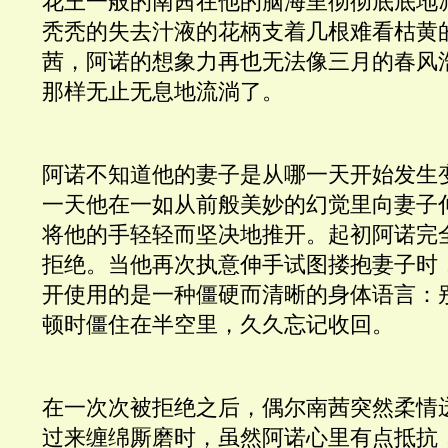
花王一般的南茜在他的脑海里彻彻底底地
秃秃的失去汁液的花柄支着几根难看枯黄
茜，阿诺的想象力再也无法像三月的春风
那样无止无息地流淌了。 
阿诺不知道他的妻子是从哪一天开始发生
一天他在一如从前般美妙的幻觉里向妻子
将他的手轻轻而坚决地推开。起初阿诺完
拒绝。当他再次执意伸手试图搂抱妻子时
开使用的是一种僵硬而清晰的身体语言：
顿时僵住在半空里，久久忘记收回。
在一次次被拒绝之后，偶尔南茜突然柔情
过来缠绵厮磨时，虽然阿诺心里有点抵抗