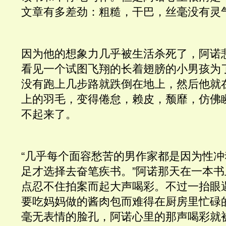
文章有多差劲：粗糙，干巴，丝毫没有灵
因为他的想象力几乎被生活杀死了，阿诺
看见一个试图飞翔的长着翅膀的小男孩为
没有跑上几步路就跌倒在地上，然后他就
上的羽毛，变得倦怠，赖皮，颓靡，仿佛
不起来了。 
“几乎每个面容愁苦的男作家都是因为性
足才选择去奋笔疾书。”阿诺那天在一本
点忍不住拍案而起大声喝彩。不过一抬眼
要吃妈妈做的酱肉包而难得在厨房里忙碌
毫无表情的脸孔，阿诺心里的那声喝彩就