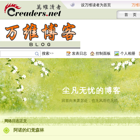
设万维读者为首页
万维
首 页
搜索>>
发表日志
控制面板
个人相册
尘凡无忧的博客
回首向来萧瑟处，也无风雨也无晴。
网络日志正文
阿诺的幻觉森林