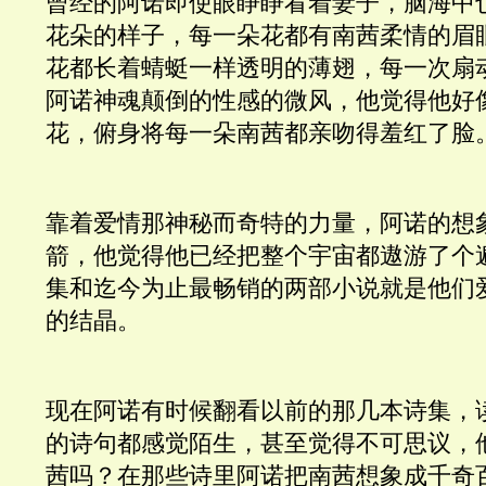
曾经的阿诺即使眼睁睁看着妻子，脑海中
花朵的样子，每一朵花都有南茜柔情的眉
花都长着蜻蜓一样透明的薄翅，每一次扇
阿诺神魂颠倒的性感的微风，他觉得他好
花，俯身将每一朵南茜都亲吻得羞红了脸
靠着爱情那神秘而奇特的力量，阿诺的想
箭，他觉得他已经把整个宇宙都遨游了个
集和迄今为止最畅销的两部小说就是他们
的结晶。 
现在阿诺有时候翻看以前的那几本诗集，
的诗句都感觉陌生，甚至觉得不可思议，
茜吗？在那些诗里阿诺把南茜想象成千奇