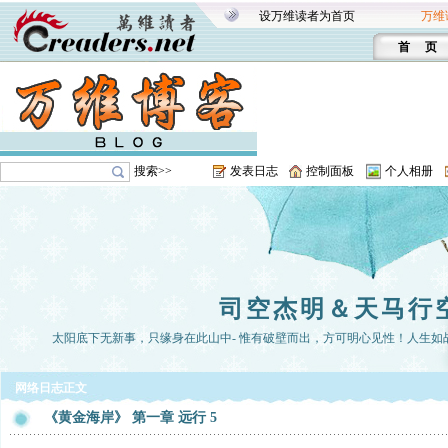
设万维读者为首页
万维
首 页
搜索>>
发表日志
控制面板
个人相册
司空杰明＆天马行
太阳底下无新事，只缘身在此山中- 惟有破壁而出，方可明心见性！人生如战局，
网络日志正文
《黄金海岸》 第一章 远行 5