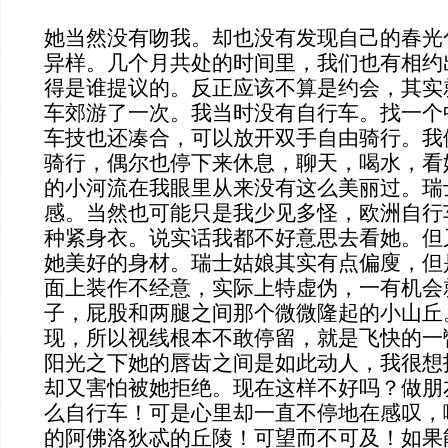
她当然没有吻我。却也没有发现自己的春光
异样。几个月共处的时间里，我们也有相约
得是谁提议的。反正应该不算是约会，其实
车郊游了一次。我当时没有自行车。找一个
车技也还凑合，可以放开双手自由骑行。我
骑行，偶尔也停下来休息，聊天，喝水，看
的小河流在我眼里从来没有这么美丽过。瑞
感。当然也可能只是我少见多怪，欧洲自行
种紧身衣。说实话我都不好意思去看她。但
她美好的身材。瑞士姑娘其实有点偏廋，但
面上装作不经意，实际上特虚伪，一有机会
子，屁股和两腿之间那个微微隆起的小山丘
现，所以视线根本不敢停留，就是飞快的一
阳光之下她的唇齿之间是如此动人，我很想
却又害怕被她拒绝。现在这样不好吗？做朋
么自行车！可是心里却一直不停地在感叹，
的阿佛洛狄忒的丘陵！可望而不可及！如果