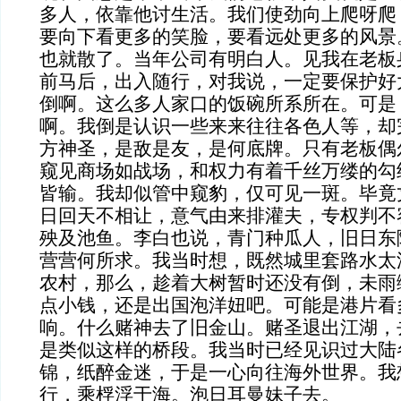
多人，依靠他讨生活。我们使劲向上爬呀爬
要向下看更多的笑脸，要看远处更多的风景
也就散了。当年公司有明白人。见我在老板
前马后，出入随行，对我说，一定要保护好
倒啊。这么多人家口的饭碗所系所在。可是
啊。我倒是认识一些来来往往各色人等，却
方神圣，是敌是友，是何底牌。只有老板偶
窥见商场如战场，和权力有着千丝万缕的勾
皆输。我却似管中窥豹，仅可见一斑。毕竟
日回天不相让，意气由来排灌夫，专权判不
殃及池鱼。李白也说，青门种瓜人，旧日东
营营何所求。我当时想，既然城里套路水太
农村，那么，趁着大树暂时还没有倒，未雨
点小钱，还是出国泡洋妞吧。可能是港片看
响。什么赌神去了旧金山。赌圣退出江湖，
是类似这样的桥段。我当时已经见识过大陆
锦，纸醉金迷，于是一心向往海外世界。我
行，乘桴浮于海。泡日耳曼妹子去。