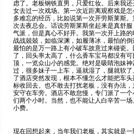
虑了。老板钢铁直男，只爱红妆。后来我还
女去过一次戏场。第一次近距离观察戏是怎
多难忘的经历，比如说第一次开劳斯莱斯。
次去夜总会。话说劳斯莱斯坐起来是真舒服
气派，但是真心不好开。我第一次开上路的
战战兢兢，如临深渊，如履薄冰，最怕的倒
最怕的是万一路上有小破车故意过来碰瓷。
了，回头率太高了，什么香车宝马都没有可
顶，一览众山小的感觉。绝对是吸睛泡妹神
过，很多妹子一上车，逼就湿了，腿就软了
了酒店突然发现，根本不懂怎么才能把车头
标收回去。也不敢去打扰老板，没有办法，
安守在车旁。酒店不敢怠慢，专门派了一个
们两个小时。当然，也不能让人白辛苦一场
小费。
现在回想起来，当年我们老板，其实就是一