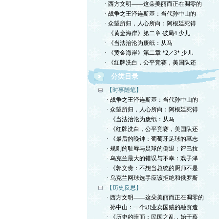
· 西方文明——这朵美丽而正在凋零的
· 战争之王泽连斯基：当代孙中山的
· 众望所归，人心所向：阿根廷死得
· 《黄金海岸》第二章 破局4 少儿
· ​《当法治沦为废纸：从马
· 《黄金海岸》第二章 *2／3* 少儿
· 《红牌洗白，公平竞赛，美国队还
分类目录
【时事随笔】
· 战争之王泽连斯基：当代孙中山的
· 众望所归，人心所向：阿根廷死得
· ​《当法治沦为废纸：从马
· 《红牌洗白，公平竞赛，美国队还
· 《最后的晚钟：葡萄牙足球的墓志
· 规则的耻辱与足球的倒退：评巴拉
· 乌克兰最大的错误与不幸：戏子泽
· 《郭文贵：不想当总统的厨师不是
· 乌克兰网球选手应该拒绝和俄罗斯
【历史反思】
· 西方文明——这朵美丽而正在凋零的
· 孙中山：一个职业卖国贼的融资造
· 《历史的暗面：民国之乱，始于蔡