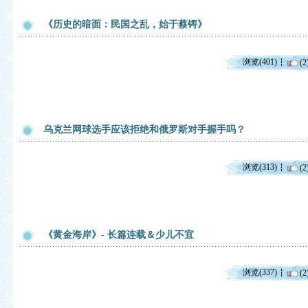
《历史的暗面：民国之乱，始于蔡锷》
浏览(401)
(2
乌克兰网球选手应该拒绝和俄罗斯对手握手吗？
浏览(313)
(2
《黄金海岸》- 长篇连载＆少儿不宜
浏览(337)
(2