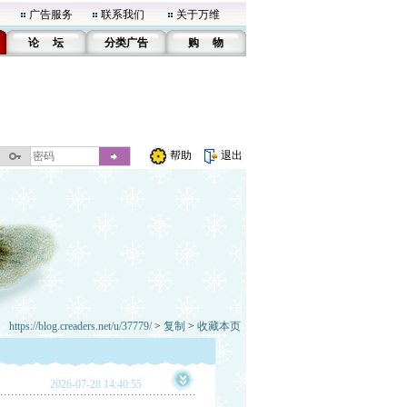
广告服务
联系我们
关于万维
论 坛
分类广告
购 物
帮助
退出
https://blog.creaders.net/u/37779/
>
复制
>
收藏本页
2026-07-28 14:40:55