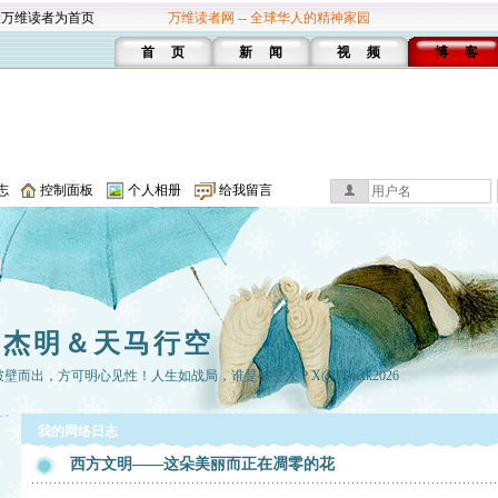
设万维读者为首页
万维读者网 -- 全球华人的精神家园
首 页
新 闻
视 频
博 客
志
控制面板
个人相册
给我留言
空杰明＆天马行空
壁而出，方可明心见性！人生如战局，谁是破壁人？X@TTmxk2026
我的网络日志
西方文明——这朵美丽而正在凋零的花