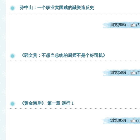
孙中山：一个职业卖国贼的融资造反史
浏览(908)
(5
《郭文贵：不想当总统的厨师不是个好司机》
浏览(506)
(2
《黄金海岸》 第一章 远行 1
浏览(858)
(2