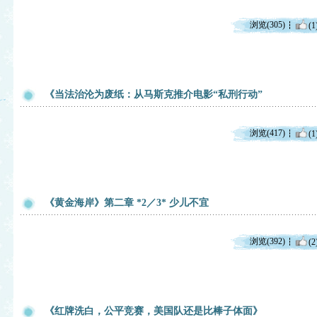
浏览(305)
(1
​《当法治沦为废纸：从马斯克推介电影“私刑行动”
浏览(417)
(1
《黄金海岸》第二章 *2／3* 少儿不宜
浏览(392)
(2
《红牌洗白，公平竞赛，美国队还是比棒子体面》