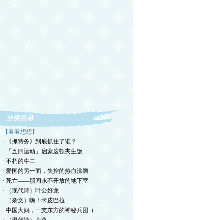
分类目录
【看看想想】
· 《抓特务》到底抓住了谁？
· 「五四运动」启蒙这顿夹生饭
· 不朽的牛二
· 爱国的另一面，失控的热血沸腾
· 死亡——那间永不开放的地下室
· （现代诗）叶公好龙
· （杂文）嗨！卡皮巴拉
· 中国大妈，一支东方的神秘兵团（