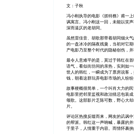
文：子秋
冯小刚执导的电影《抓特務》甫一上
讽寓言。‍冯小刚这一回，未能以笑
深而逼仄的老胡同。
‍虽然雷佳音、胡歌那带着胡同烟火
的一盘冰冷的隔夜残羹，当初对它期
产电影乃至整个时代的隐秘创伤，并
‍最令人意难平的是，莫过于韩红在
语气，看似街坊间的亲热，实则如一
世人的韩红，一瞬成为了票房说客，
钱，朝着这群玩弄电影市场的人纷纷
故事梗概很简单，一个叫肖大力的民
电影里把邻里监视和政治猜忌包装成
颂歌。这部影片乏陈可数，野心大却
片。
评论区热搜反噬而来，网友的讥讽中
的帮派。韩红这一声呐喊，暴露的并
于里子，人情重于内容。而情怀裹挟