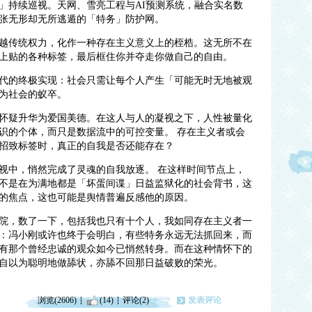
睛」持续巡视。天网、雪亮工程与AI预测系统，融合实名数
张无形却无所逃遁的「特务」防护网。
越传统权力，化作一种存在主义意义上的桎梏。这无所不在
上贴的各种标签，最后框住你并夺走你做自己的自由。
时代的终极实现：社会只需让每个人产生「可能无时无地被观
为社会的蚁卒。
，怀疑升华为爱国美德。在这人与人的凝视之下，人性被量化
识的个体，而只是数据流中的可控变量。 存在主义者或会
招致标签时，真正的自我是否还能存在？
监视中，悄然完成了灵魂的自我放逐。 在这样时间节点上，
不是在为满地都是「坏蛋间谍」日益监狱化的社会背书，这
的焦点，这也可能是舆情普遍反感他的原因。
院，数了一下，包括我也只有十个人，我如同存在主义者一
：冯小刚或许也终于会明白，有些特务永远无法抓回来，而
有那个曾经忠诚的观众如今已悄然转身。而在这种情怀下的
自以为聪明地做舔状，亦舔不回那日益破败的荣光。
浏览(2606)
(14)
评论(2)
发表评论