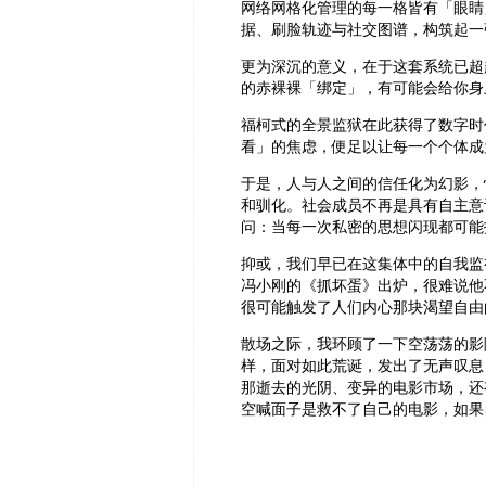
‍网络网格化管理的每一格皆有「眼
据、刷脸轨迹与社交图谱，构筑起一
更为深沉的意义，在于这套系统已超
的赤裸裸「绑定」，有可能会给你身
‍福柯式的全景监狱在此获得了数字
看」的焦虑，便足以让每一个个体成
‍于是，人与人之间的信任化为幻影
和驯化。社会成员不再是具有自主意
问：当每一次私密的思想闪现都可能
‍抑或，我们早已在这集体中的自我
冯小刚的《抓坏蛋》出炉，很难说他
很可能触发了人们内心那块渴望自由
散场之际，我环顾了一下空荡荡的影
样，面对如此荒诞，发出了无声叹息
那逝去的光阴、变异的电影市场，还
空喊面子是救不了自己的电影，如果