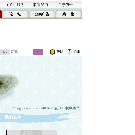
广告服务
联系我们
关于万维
论 坛
分类广告
购 物
帮助
退出
https://blog.creaders.net/u/4094/
>
复制
>
收藏本页
我的名片