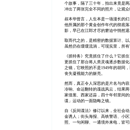
个故事，隔了三十年，拍出来竟是两
冲出了两张完全不同的照片，让观众
叔本华曾言，人生本是一场漫长的幻
他所属的那个黄金创作年代的彻底落
影，早已在江郎才尽的窘迫中悄然退
‍取而代之的，是精密的数据算计、
虽然仍在缓缓流淌，可现实里，所有
‍《抓特务》究竟抓住了什么？它抓
更抓住了那台将人类灵魂逐步数据化
之镜，它映照的不是1949年的胡同
丧失凝视能力的躯壳。
然而，真正令人深思的是片名与内容
冷响、命运翻转的谍战风云，结果两
家借葱、西家还蒜，四十年邻里间的
谍」运动的一面隐晦之镜。
‍自《反间谍法》修订以来，全社会
金诱人；街头海报、高铁警语、小区
照、一句闲聊、一通境外来电，皆可