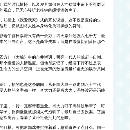
华》式的时代情怀，以及岁月如何在人性褶皱中留下不可磨灭
的观众，已无心聆听老挂钟的缓慢滴答声了。
激，却撞上《我爱我家》式的冗长说道。这不仅是宣传的失
裂后，仍试图将人性本身转化为可操纵的符号。
电影端午首日票房只有两千余万，四天累计勉强六七千万，最
本的巨制而言，这不是商业失算，而是在缓慢切割昔日那个
方乙方》《大腕》中的市井嘲讽，照亮一代人的荒诞与自嘲。
那个缓慢的人情温度。但他却忘记了，经济下行不过是表
生命力的公共空间，正被无声的数据流量和虚无的娱乐共同
追踪》，拍的也是这条胡同，从开国大典一路走到八十年代
要人物的名字都一样，肖大力还是肖大力，冯静波还是冯静
子里，一砖一瓦都带着重量。肖大力盯了冯静波半辈子，盯
辈子，反倒慢慢被那烟火气泡软了，最后自己去投案。它描
悲欢离合，隐喻了某种社会批判的意味。
样的盯梢。可把两部戏并排摆着看，总觉得差了点什么。同一