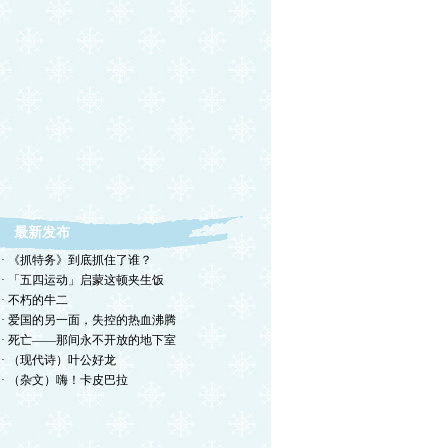
最新发布
· 《抓特务》到底抓住了谁？
· 「五四运动」启蒙这顿夹生饭
· 不朽的牛二
· 爱国的另一面，失控的热血沸腾
· 死亡——那间永不开放的地下室
· （现代诗）叶公好龙
· （杂文）嗨！卡皮巴拉