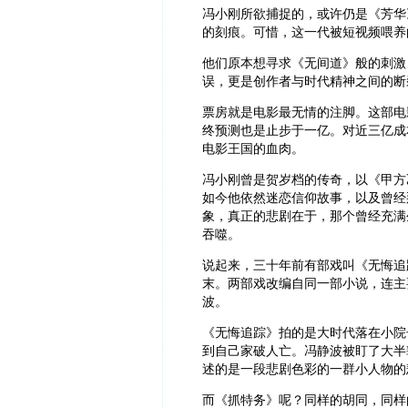
‍冯小刚所欲捕捉的，或许仍是《芳
的刻痕。可惜，这一代被短视频喂养
‍他们原本想寻求《无间道》般的刺
误，更是创作者与时代精神之间的断
‍票房就是电影最无情的注脚。这部
终预测也是止步于一亿。对近三亿成
电影王国的血肉。
‍冯小刚曾是贺岁档的传奇，以《甲
如今他依然迷恋信仰故事，以及曾经
象，真正的悲剧在于，那个曾经充满
吞噬。
‍说起来，三十年前有部戏叫《无悔
末。两部戏改编自同一部小说，连主
波。
《无悔追踪》拍的是大时代落在小院
到自己家破人亡。冯静波被盯了大半
述的是一段悲剧色彩的一群小人物的
‍而《抓特务》呢？同样的胡同，同