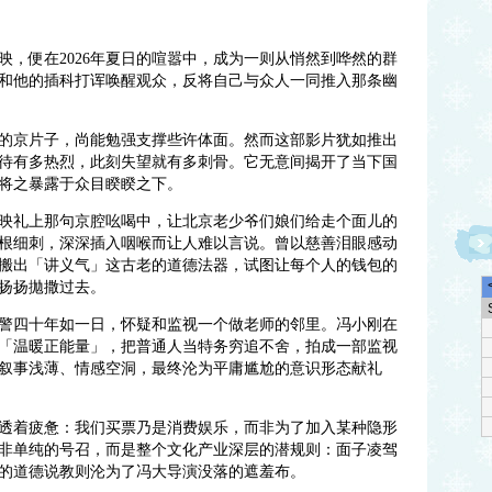
映，便在2026年夏日的喧嚣中，成为一则从悄然到哗然的群
声和他的插科打诨唤醒观众，反将自己与众人一同推入那条幽
气的京片子，尚能勉强支撑些许体面。然而这部影片犹如推出
待有多热烈，此刻失望就有多刺骨。它无意间揭开了当下国
将之暴露于众目睽睽之下。
首映礼上那句京腔吆喝中，让北京老少爷们娘们给走个面儿的
根细刺，深深插入咽喉而让人难以言说。曾以慈善泪眼感动
搬出「讲义气」这古老的道德法器，试图让每个人的钱包的
扬扬拋撒过去。
警四十年如一日，怀疑和监视一个做老师的邻里。冯小刚在
「温暖正能量」，把普通人当特务穷追不舍，拍成一部监视
叙事浅薄、情感空洞，最终沦为平庸尴尬的意识形态献礼
透着疲惫：我们买票乃是消费娱乐，而非为了加入某种隐形
非单纯的号召，而是整个文化产业深层的潜规则：面子凌驾
的道德说教则沦为了冯大导演没落的遮羞布。