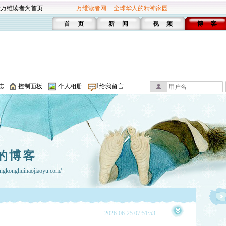
设万维读者为首页
万维读者网 -- 全球华人的精神家园
首 页
新 闻
视 频
博 客
志
控制面板
个人相册
给我留言
的博客
gkonghuihaojiaoyu.com/
2026-06-25 07:51:53