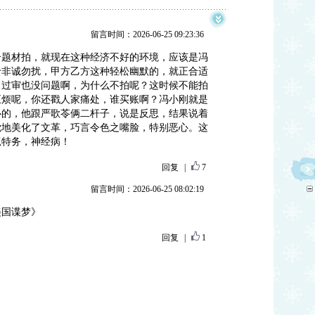
留言时间：2026-06-25 09:23:36
个题材拍，就现在这种经济不好的环境，应该是冯
于非诚勿扰，甲方乙方这种轻松幽默的，就正合适
，过审也没问题啊，为什么不拍呢？这时候不能拍
正烦呢，你还戳人家痛处，谁买账啊？冯小刚就是
心的，他跟严歌苓俩二杆子，说是反思，结果说着
觉地美化了文革，巧言令色之嘴脸，特别恶心。这
抓特务，神经病！
回复
|
7
留言时间：2026-06-25 08:02:19
美国谍梦》
回复
|
1