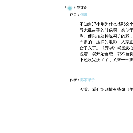
文章评论
作者：
倩影
不知道冯小刚为什么找那么
导大显身手的时候啊，类似
啊。使劲拍这种逗闷子的戏
严肃的，压抑的电影，人家
昏了头了。《芳华》就挺恶
说着，就开始自恋，都不自
下还没完没了了，又来一部
作者：
陈家梁子
没看。看介绍剧情有些像《