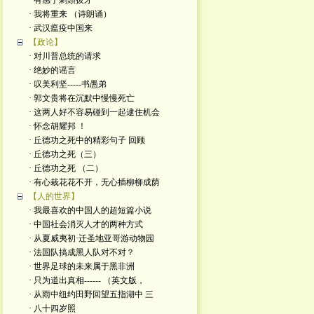
· 有感于刺頭拔牙
· 我将重来 （诗朗诵）
· 武汉瘟疫中国来
【政论】
· 对川普总统的请求
· 绝妙的谣言
· 叹美利坚-----书愚弟
· 郭文贵将在沉默中慢慢死亡
· 这两人好不容易碰到一起逮住机会
· 怀念胡耀邦 ！
· 丘德功之死中的精彩句子 回顾
· 丘德功之死（三）
· 丘德功之死 （二）
· 有心栽花花不开，无心插柳柳成荫
【人的世界】
· 我最喜欢的中国人的超短篇小说
· 中国社会消灭人才的两种方式
· 从夏威夷初·迁圣地亚哥游动物园
· 法国队搞成黑人队对不对？
· 世界足球的未来属于黑非洲
· 只为道出真相------ （英文版，
· 从雨中纽约田野回望五指湖中 三
· 八十四岁照