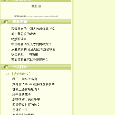
格丘山
买我的书www.amazon.com/s?ie=U
最新发布
我的个人网络 jhuang22.com
· 我最喜欢的中国人的超短篇小说
· 对川普总统的请求
· 绝妙的谣言
· 中国社会消灭人才的两种方式
· 从夏威夷初·迁圣地亚哥游动物园
· 叹美利坚-----书愚弟
· 郭文贵将在沉默中慢慢死亡
分类目录
【诗歌和散文】
· 秋日，驾车于高山
· 六月雪 2007 年 在多维发表的两
· 世界上还有蜻蜓吗？
· 给中国的孩子
· 老骥伏枥，志在千里
· 四篇劳改时写的散文
· 意外的一生