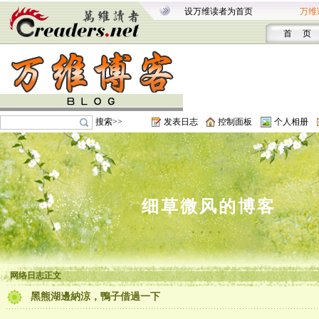
设万维读者为首页
万维
首 页
搜索>>
发表日志
控制面板
个人相册
细草微风的博客
。。。。
网络日志正文
黑熊湖邊納涼，鴨子借過一下