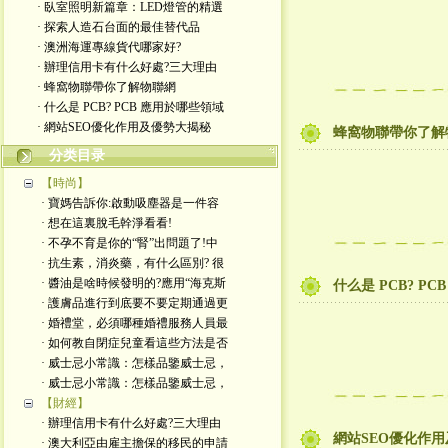
· 臥室照明新篇章：LED燈管的精選
· 探索人造石台面的最佳替代品
· 澳洲海運專線貨代哪家好?
· 辦理信用卡有什么好處?三大理由
· 蜂窩物聯帶你了解物聯網
· 什么是 PCB? PCB 應用於哪些領域
· 網站SEO優化作用及優勢大揭秘
蜂窩物聯帶你了解
分类目录
【時尚】
· 寶媽告訴你:啟動吸塵器是一件容
· 想在這裏脫毛幹淨看看!
· 不孕不育是你的“腎”出問題了!中
· 抗生素，消炎藥，有什么區別? 很
· 醬油是啥時候發明的?應用“海克斯
什么是 PCB? P
· 護膚品進行到底要不要定期通過更
· 婚禮堂，必須哪種婚禮服務人員最
· 如何教自閉症兒童看這些方法是否
· 威士忌小常識：怎樣品鑒威士忌，
· 威士忌小常識：怎樣品鑒威士忌，
【財經】
· 辦理信用卡有什么好處?三大理由
網站SEO優化作
· 澳大利亞由雇主擔保的移民的申請