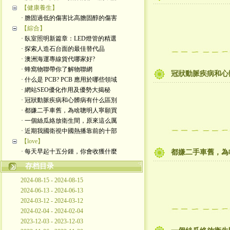
【健康養生】
· 膽固過低的傷害比高膽固醇的傷害
【綜合】
· 臥室照明新篇章：LED燈管的精選
· 探索人造石台面的最佳替代品
· 澳洲海運專線貨代哪家好?
· 蜂窩物聯帶你了解物聯網
冠狀動脈疾病和心
· 什么是 PCB? PCB 應用於哪些領域
· 網站SEO優化作用及優勢大揭秘
· 冠狀動脈疾病和心髒病有什么區別
· 都嫌二手車舊，為啥聰明人寧願買
· 一個絲瓜絡放衛生間，原來這么厲
· 近期我國衛視中國熱播靠前的十部
【love】
· 每天早起十五分鍾，你會收獲什麼
都嫌二手車舊，為
存档目录
2024-08-15 - 2024-08-15
2024-06-13 - 2024-06-13
2024-03-12 - 2024-03-12
2024-02-04 - 2024-02-04
2023-12-03 - 2023-12-03