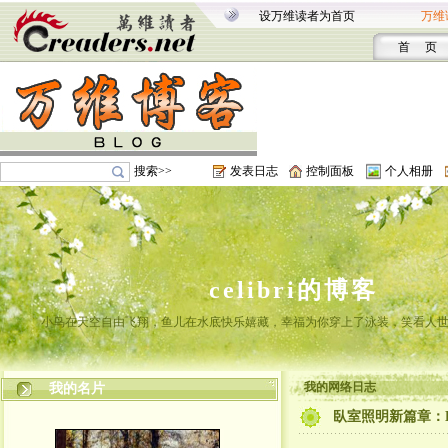
设万维读者为首页
万维
首 页
搜索>>
发表日志
控制面板
个人相册
celibri的博客
小鸟在天空自由飞翔，鱼儿在水底快乐嬉藏，幸福为你穿上了泳装，笑看人
我的网络日志
我的名片
臥室照明新篇章：