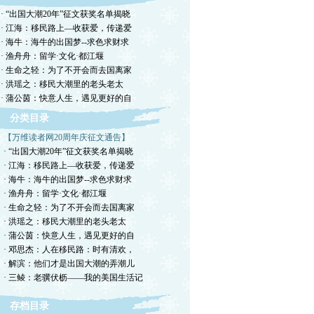
· “出国大潮20年”征文获奖名单揭晓
· 江海：移民路上—收获爱，传递爱
· 海牛：海牛的出国梦--求色求财求
· 渔舟舟：留学·文化·都江堰
· 生命之轻：为了不开会而去国离家
· 洪瑶之：移民大潮里的老头老太
· 蒲公茵：快意人生，遇见更好的自
分类目录
【万维读者网20周年庆征文通告】
· “出国大潮20年”征文获奖名单揭晓
· 江海：移民路上—收获爱，传递爱
· 海牛：海牛的出国梦--求色求财求
· 渔舟舟：留学·文化·都江堰
· 生命之轻：为了不开会而去国离家
· 洪瑶之：移民大潮里的老头老太
· 蒲公茵：快意人生，遇见更好的自
· 邓思杰：人在移民路：时有清欢，
· 解滨：他们才是出国大潮的弄潮儿
· 三鲮：老骥伏枥——我的美国生活记
存档目录