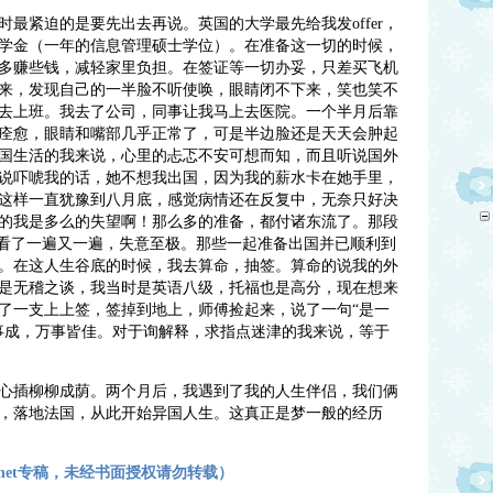
紧迫的是要先出去再说。英国的大学最先给我发offer，
学金（一年的信息管理硕士学位）。在准备这一切的时候，
多赚些钱，减轻家里负担。在签证等一切办妥，只差买飞机
来，发现自己的一半脸不听使唤，眼睛闭不下来，笑也笑不
去上班。我去了公司，同事让我马上去医院。一个半月后靠
痊愈，眼睛和嘴部几乎正常了，可是半边脸还是天天会肿起
国生活的我来说，心里的忐忑不安可想而知，而且听说国外
说吓唬我的话，她不想我出国，因为我的薪水卡在她手里，
这样一直犹豫到八月底，感觉病情还在反复中，无奈只好决
的我是多么的失望啊！那么多的准备，都付诸东流了。那段
，看了一遍又一遍，失意至极。那些一起准备出国并已顺利到
。在这人生谷底的时候，我去算命，抽签。算命的说我的外
是无稽之谈，我当时是英语八级，托福也是高分，现在想来
了一支上上签，签掉到地上，师傅捡起来，说了一句“是一
事成，万事皆佳。对于询解释，求指点迷津的我来说，等于
插柳柳成荫。两个月后，我遇到了我的人生伴侣，我们俩
，落地法国，从此开始异国人生。这真正是梦一般的经历
rs.net专稿，未经书面授权请勿转载）