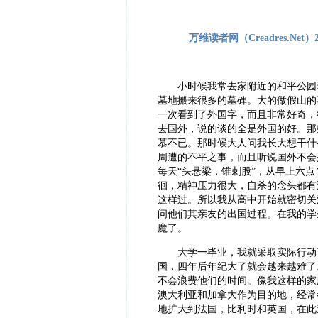
万维读者网（Creadres.Ne
小时候我常去家附近的和平公园玩
墓地搬来很多的墓碑。大的做假山的
一次看到了外国字，而且非常好奇，
去国外，说的谈的全是外国的好。那
慕不已。那时候大人问我长大想干什
周遭的不平之事，而且听说国外不会
每天“头悬梁，锥刺股”，从早上六
徊，精神压力很大，自杀的念头都有
这样过。所以我从高中开始就密切关
问他们其亲友的出国过程。在我的学
魔了。
大学一毕业，我就采取实际行动了
国，四年后年纪大了就会越来越难了
不会浪费他们的时间。像我这样的家
澳大利亚和加拿大作为目的地，经常
地扩大到法国，比利时和英国，在此