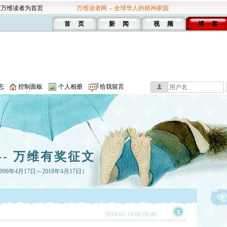
设万维读者为首页
万维读者网 -- 全球华人的精神家园
首 页
新 闻
视 频
博 客
志
控制面板
个人相册
给我留言
-- 万维有奖征文
8年4月17日～2018年4月17日）
2018-01-10 00:18:49