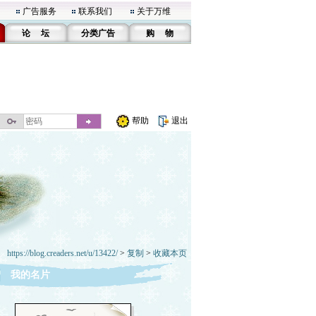
广告服务
联系我们
关于万维
论 坛
分类广告
购 物
帮助
退出
https://blog.creaders.net/u/13422/
>
复制
>
收藏本页
我的名片