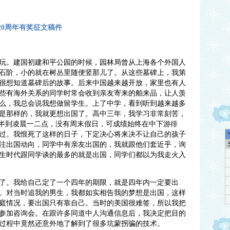
t）20周年有奖征文稿件
。建国初建和平公园的时候，园林局曾从上海各个外国人
石阶，小的就在树丛里随便竖那儿了。从这些墓碑上，我第
很想知道墓碑后的故事。后来中国越来越开放，家里也有人
些有海外关系的同学时常会收到亲友寄来的舶来品，让人羡
么，我总会说我想做留学生。上了中学，看到听到越来越多
是那样的，我就更想出国了。高中三年，我学习非常刻苦，
点半到凌晨一二点，没有周末假日，可成绩始终在中下游徘
过。我恨死了这样的日子，下定决心将来决不让自己的孩子
注出国动向，同学中有亲友出国的，我就跟他们套近乎，询
生时代跟同学谈的最多的就是出国，同学们都以为我走火入
。我给自己定了一个四年的期限，就是四年内一定要出
。对当时追我的男生，我都如实相告我的梦想是出国，这样
庭情况，要出国只有靠自己。当时的美国很难签，所以我把
参加咨询会。在跟许多同道中人沟通信息后，我决定把目的
过程中竟然还意外地了解到了很多坑蒙拐骗的技术。