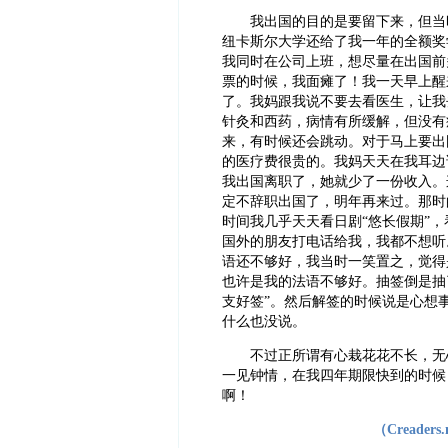
我出国的目的是要留下来，但当时最
纽卡斯尔大学还给了我一年的全额奖
我同时在公司上班，想尽量在出国前
票的时候，我面瘫了！我一天早上醒
了。我妈跟我说不要去看医生，让我
针灸和西药，病情有所缓解，但没有
来，有时候还会跳动。对于马上要出
的医疗费很贵的。我妈天天在我耳边
我出国离职了，她就少了一份收入。
定不辞职出国了，明年再来过。那时
时间我几乎天天看日剧“悠长假期”
国外的朋友打电话给我，我都不想听
语还不够好，我当时一笑置之，觉得
也许是我的法语不够好。抽签倒是抽
支好签”。然后解签的时候说是心想
什么也没说。
不过正所谓有心栽花花不长，无心
一见钟情，在我四年期限快到的时候
啊！
（Creade