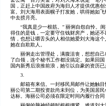
套公寓一百万美金，对刘大海来说是一笔小
国，正赶上中国政府为海归人才提供优惠创
富。刘大海用表面幌子打发她，哄得她如飞
中去捞月亮。
“我真是少一根筋。” 丽俐自怨自怜。闺
得住的是钱，一定要守住钱财房产，她还不
情，也想让嚼舌头的人相信她爱刘大海这个
她在自欺欺人。
丽俐走出管理处，满腹沮丧，想想自己
了白领，连个秘书工作都没搞定。如果回国
国内新秀后浪推前浪，她引以自豪的资历已
3.
邮箱有来信。一封移民局邮件让她触目
丽公司第二期投资款尚未到位，为美国居民
达标。海丽公司必须在限定时间内履行合同
丽俐的脑神经顿时根根绷紧。难道刘大海