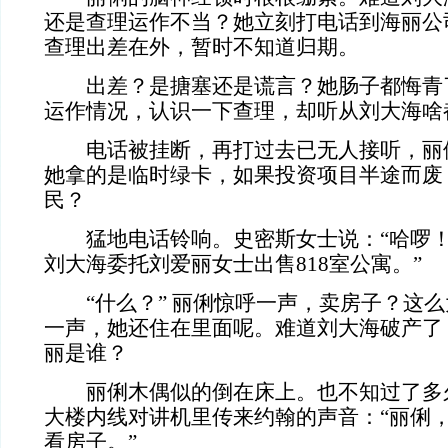
还是查理运作不当？她立刻打电话到海丽公
查理出差在外，暂时不知道归期。
出差？是搪塞还是谎言？她肠子都悔青
运作情况，认识一下查理，却听从刘大海啥
电话被挂断，再打过去已无人接听，丽
她拿的是临时绿卡，如果投资项目半途而废
民？
猛地电话铃响。史密斯女士说：“哈啰！
刘大海委托刘爱丽女士出售818室公寓。”
“什么？” 丽俐惊呼一声，卖房子？这么
一声，她还住在里面呢。难道刘大海破产了
丽是谁？
丽俐木偶似的倒在床上。也不知过了多
大楼内线对讲机里传来约翰的声音：“丽俐
看房子。”