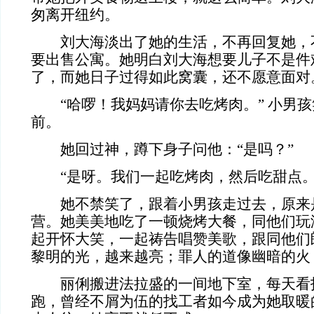
匆离开纽约。
刘大海淡出了她的生活，不再回复她，
要出售公寓。她明白刘大海想要儿子不是件
了，而她日子过得如此窝囊，还不愿意面对
“哈啰！我妈妈请你去吃烤肉。” 小男孩
前。
她回过神，蹲下身子问他：“是吗？”
“是呀。我们一起吃烤肉，然后吃甜点。
她不禁笑了，跟着小男孩走过去，原来
营。她美美地吃了一顿烧烤大餐，同他们玩
起开怀大笑，一起祷告唱赞美歌，跟同他们
黎明的光，越来越亮；罪人的道像幽暗的火
丽俐搬进法拉盛的一间地下室，每天看
跑，曾经不屑为伍的找工者如今成为她取暖