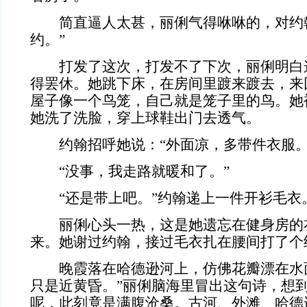
简直逼人太甚，丽俐气得咻咻的，对约翰
约。”
打发了这次，打发不了下次，丽俐明白
得罢休。她跳下床，在房间里踱来踱去，来
屋子像一个鸟笼，自己就是笼子里的鸟。她
她洗了洗脸，穿上球鞋出门去透气。
约翰招呼她说：“外面凉，多带件衣服。
“没事，我走路就暖和了。”
“还是带上吧。”约翰递上一件开衫毛衣
丽俐心头一热，这是她遗忘在健身房的
来。她谢过约翰，接过毛衣扎在腰间打了个
晚霞落在哈德逊河上，仿佛花瓣漂在水面
只是近黄昏。”丽俐脑海里冒出这句诗，想
呢，此刻竟是满腹沧桑。古河、外滩、哈德