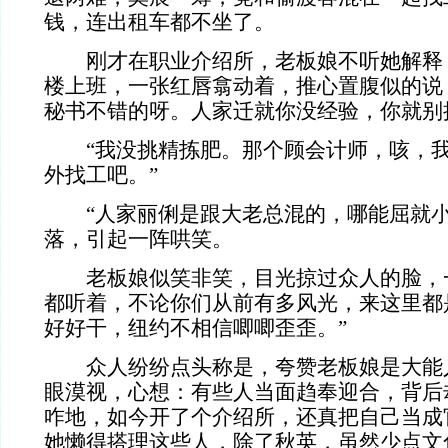
钱，连出租车都不坐了。
刚才在职业介绍所，老板娘不听她解释
楼上班，一张红唇翕动着，推心置腹似的说
秘书不错的呀。人家迁就你没经验，你就别
“我没挑精拣肥。那个顾会计师，咳，我
外找工吧。”
“人家丽俐是跟大老总混的，哪能屈就小
落，引起一阵哄笑。
老板娘似笑非笑，目光掠过众人的脸，一
都听着，不论你们从前有多风光，来这里都
好好干，纽约不相信唧唧歪歪。”
众人纷纷点头称是，夸赞老板娘是大能
眼漠视，心想：有些人当面趋奉迎合，背后
咋地，如今开了个介绍所，还真把自己当成
她懒得搭理这些人，除了秋英，虽然少点文