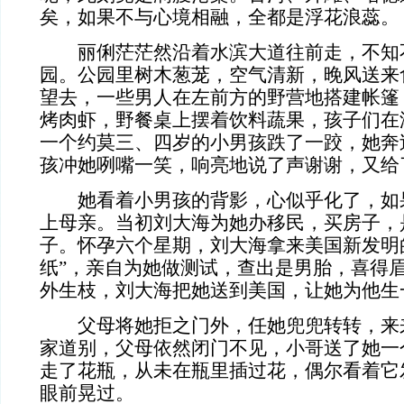
矣，如果不与心境相融，全都是浮花浪蕊。
丽俐茫茫然沿着水滨大道往前走，不知
园。公园里树木葱茏，空气清新，晚风送来
望去，一些男人在左前方的野营地搭建帐篷
烤肉虾，野餐桌上摆着饮料蔬果，孩子们在
一个约莫三、四岁的小男孩跌了一跤，她奔
孩冲她咧嘴一笑，响亮地说了声谢谢，又给
她看着小男孩的背影，心似乎化了，如
上母亲。当初刘大海为她办移民，买房子，
子。怀孕六个星期，刘大海拿来美国新发明的
纸”，亲自为她做测试，查出是男胎，喜得
外生枝，刘大海把她送到美国，让她为他生
父母将她拒之门外，任她兜兜转转，来
家道别，父母依然闭门不见，小哥送了她一
走了花瓶，从未在瓶里插过花，偶尔看着它
眼前晃过。