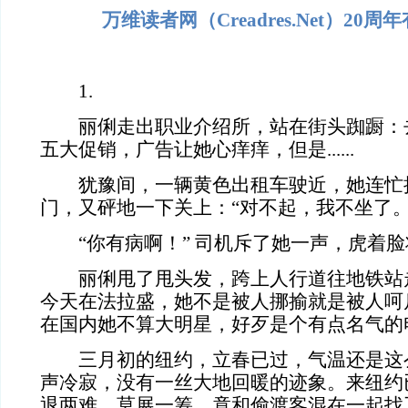
万维读者网（Creadres.Net）20
1.
丽俐走出职业介绍所，站在街头踟蹰：去还
五大促销，广告让她心痒痒，但是......
犹豫间，一辆黄色出租车驶近，她连忙
门，又砰地一下关上：“对不起，我不坐了。
“你有病啊！” 司机斥了她一声，虎着脸
丽俐甩了甩头发，跨上人行道往地铁站
今天在法拉盛，她不是被人挪揄就是被人呵
在国内她不算大明星，好歹是个有点名气的
三月初的纽约，立春已过，气温还是这
声冷寂，没有一丝大地回暖的迹象。来纽约
退两难，莫展一筹，竟和偷渡客混在一起找