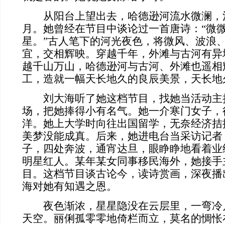
从阳台上望出去，哈德逊河流水微澜，
月。她曾经在节目中谈论过一首唐诗：“微
星。”古人笔下的河光夜色，将微风、波浪
宜，交相辉映。穿越千年，外滩与古河有异
越千山万山，哈德逊河与古河、外滩也遥相
工，造就一幅天长地久的良辰美景，天长地
刘大海听了她这档节目，找她当活动主
场，把她捧得小有名气。她一介寒门女子，
洋。她上大学时向往出国留学，无奈经济拮
美梦没能成真。后来，她进电台当采访记者
子，四处奔波，通宵达旦，眼睁睁地看着业
明星红人。某年某女同事移民海外，她接手主
目。这档节目谈古论今，读诗赏画，深夜播
海对她有知遇之恩。
夜色渐浓，星星隐没在云层里，一弯冷
天空。丽俐孤零零地倚栏而立，莫名的惆怅