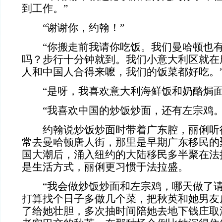
到工作。”
“谢谢你，约翰！”
“你搬走前我请你吃饭。我们曼哈顿也有
吗？步行十分钟就到。我们小意大利区就在
人和中国人合得来嚒，我们的饭菜都好吃。
“是呀，我喜欢意大利海鲜饭和奶酪焗面
“我喜欢中国的炒饭炒面，还有左宗鸡。
约翰说炒饭炒面时带着广东腔，丽俐听
常去曼哈顿唐人街，那里是早期广东移民的
国大潮后，涌入纽约的大陆移民多半聚在法
是生活方式，丽俐更习惯于法拉盛。
“我会做炒饭炒面和左宗鸡，哪天做了请你
打算找个日子多做几个菜，把秋英和她男友
了给她壮胆，多次抽时间陪她去地下钱庄取