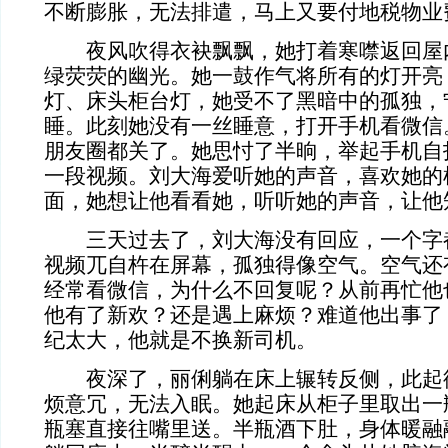
不断膨胀，无法排遣，马上又要付地税物业
夜风吹得衣袂飘飘，她打着寒噤返回屋
绿荧荧的幽光。她一鼓作气将所有的灯开亮
灯、床头柜台灯，她受不了黑暗中的孤独，
睡。此刻她没有一丝睡意，打开手机看微信
朋友圈都关了。她思忖了半晌，举起手机自
一段视频。刘大海爱听她的声音，喜欢她的
面，她想让他看看她，听听她的声音，让他
三天过去了，刘大海没有回应，一个字
视频兀自杵在屏幕，孤独得像空气。空气还
经常看微信，为什么不回复呢？从前再忙他
他有了新欢？还是遇上麻烦？难道他出事了
纪太大，他就是不换新司机。
夜深了，丽俐躺在床上辗转反侧，此起
烦意冗，无法入眠。她起床从柜子里取出一
瓶塞直接往嘴里送。半瓶酒下肚，身体暖融