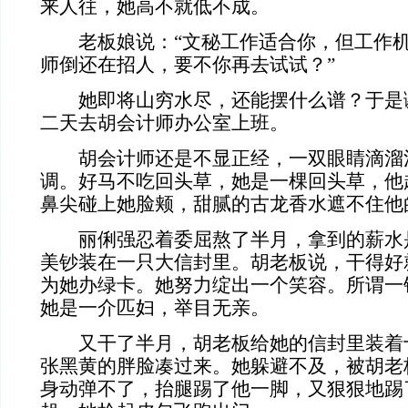
来人往，她高不就低不成。
老板娘说：“文秘工作适合你，但工作机
师倒还在招人，要不你再去试试？”
她即将山穷水尽，还能摆什么谱？于是
二天去胡会计师办公室上班。
胡会计师还是不显正经，一双眼睛滴溜
调。好马不吃回头草，她是一棵回头草，他
鼻尖碰上她脸颊，甜腻的古龙香水遮不住他
丽俐强忍着委屈熬了半月，拿到的薪水
美钞装在一只大信封里。胡老板说，干得好
为她办绿卡。她努力绽出一个笑容。所谓一
她是一介匹妇，举目无亲。
又干了半月，胡老板给她的信封里装着
张黑黄的胖脸凑过来。她躲避不及，被胡老
身动弹不了，抬腿踢了他一脚，又狠狠地踢