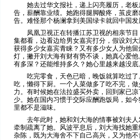
她去过华文报社，递上闪亮履历，老板
告，薪酬靠业绩。她跑得腿脚酸疼，茧皮磨
告。难怪那个杨澜拿到美国绿卡就回中国发
凤凰卫视正在转播江苏卫视的相亲节目
集都看，边看边给男女嘉宾打分，假设刘大
获得多少女嘉宾青睐？又有多少女人为他留
灯，撇开刘大海有财有势不谈，她真心爱他
有多深？还能维持多久？她心里越来越没底
吃完零食，天色已暗，晚饭就算吃过了
吃，懒得下厨。一个人菜做多了吃不完，做
力。有时候她在法拉盛买外卖，回到家已凉
少。她在国内习惯于交际应酬跑饭局，如今
里都不是滋味。
去年此时，她和刘大海的情事被刘夫人
牵制疏离了她。风波平息后，刘大海找她重
杂陈，既为大海舍不下自己高兴，又为他不