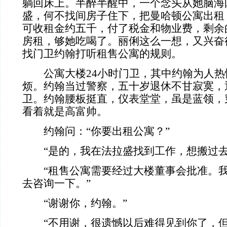
躺回床上。半醉半醒中，一个念头从她脑海
盛，何不找间房子住下，把曼哈顿公寓出租
可收租金约五千，付了税金和物业费，剩余
房租，够她吃喝了。丽俐这么一想，又兴奋
找门卫约翰打听租售公寓的规则。
公寓大楼24小时门卫，其中约翰为人热
烦。约翰当过警察，五十岁退休不甘寂寞，
卫。约翰腰板挺直，仪表堂堂，虽是蓝领，
看着就是高富帅。
约翰问：“你要出租公寓？”
“是的，我在法拉盛找到工作，想搬过去
“租售公寓需要经过大楼董事会批准。我
去咨询一下。”
“谢谢你，约翰。”
“不用谢，很遗憾以后难得见到你了，但