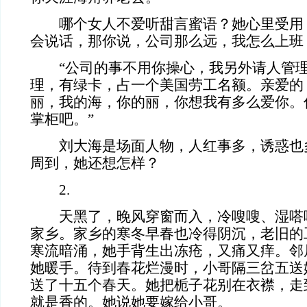
哪个女人不爱听甜言蜜语？她心里受用，
会说话，那你说，公司那么远，我怎么上班
“公司的事不用你操心，我另外请人管理
理，有绿卡，占一个美国劳工名额。亲爱的
丽，我的海，你的丽，你想我有多么爱你。
掌柜吧。”
刘大海是场面人物，人红事多，诱惑也
周到，她还想怎样？
2.
天黑了，晚风穿窗而入，冷嗖嗖、湿嗒
家乡。家乡的寒冬早春也冷得阴沉，老旧的
寒流暗涌，她手背生出冻疮，又痛又痒。邻
她暖手。待到春花烂漫时，小哥隔三岔五送
送了十五个春天。她把栀子花别在衣襟，走
就是香的。她说她要嫁给小哥。