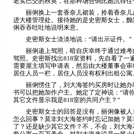
老实巴交的秋英，在那种场合倒比她沉得住
丽俐换上一套香奈儿裙装，拎着香奈儿
进大楼管理处。接待她的是史密斯女士，黝
俐吞吞吐吐地说明来意。
史密斯女士淡淡地说：“请出示证件。”
丽俐递上驾照，暗自庆幸终于通过难考
驾照。史密斯找出818室资料，先自看了一
需要屋主填写申请表，然后由大楼董事会审
居住人员一栏，居住人员没有权利出租公寓
丽俐愣住了，刘大海签约买房时让她办
书可以把她加作户主。她定了定神说：“请
其它文件显示我是818室的共同户主？”
史密斯女士的回答是没有，丽俐像被人
怎么回事？莫非刘大海签约时忘记加她？莫
了？还是缺少其它文件？不，不会，刘大海