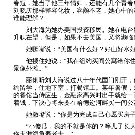
春短，她当了他三年情妇，还能有几个青春
刘晓庆那样整容化妆，容颜不老，她心中的
谁能理解？
刘大海为她办美国投资移民。她在电台
升职在望，但是，如果不去美国，又将濒临难堪..
她噘嘴说：“美国有什么好？好山好水好
他搂住她说：“我在纽约买间公寓给你住
景像外滩。”
丽俐听刘大海说过八十年代国门刚开，
约留学，住地下室，打餐馆工。某年暑假，
的餐馆当侍应生，金融家高兴时出手就给一
着钱，下决心将来要在哈德逊河畔买一间公
她撇嘴说：“你是为完成自己心愿买房子
“小傻瓜，我的不就是你的？等儿子长大
你天涯海角养老去。”