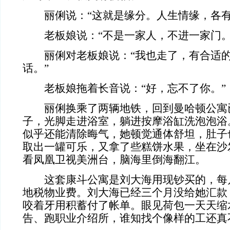
丽俐说：“这就是缘分。人生情缘，各有
老板娘说：“不是一家人，不进一家门。
丽俐对老板娘说：“我也走了，有合适的
话。”
老板娘拖着长音说：“好，忘不了你。”
丽俐换乘了两辆地铁，回到曼哈顿公寓
子，光脚走进浴室，躺进按摩浴缸洗泡泡浴
似乎还能清除晦气，她顿觉通体舒坦，肚子
取出一罐可乐，又拿了些糕饼水果，坐在沙
看凤凰卫视美洲台，脑海里倒海翻江。
这套康斗公寓是刘大海用现钞买的，每
地税物业费。刘大海已经三个月没给她汇款
咬着牙用积蓄付了帐单。眼见荷包一天天缩
告、跑职业介绍所，谁知找个像样的工还真