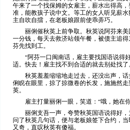
午来了一个找保姆的女雇主，薪水出得高，
准，能教孩子说中文。等工的女人听见薪水
主自吹自擂，在老板娘跟前使乖弄巧。
丽俐催秋英上前争取。秋英说阿芬来美
一分钱，每天去救济站领午餐，被债主追得
芬先找到工。
“阿芬一口闽南话，雇主要找国语说得好
适。快去！雇主找不到合适的就去别处找了
秋英羞羞缩缩地走过去，还没出声，话
俐睨在眼里，掠了掠微卷的长发，施施然走
英。
雇主打量丽俐一眼，笑道：“哦，她在你
丽俐支吾一声，夸赞秋英国语说得好，
问了秋英几句话，便与老板娘签下合约，当
又奇，直叹秋英有傻福。