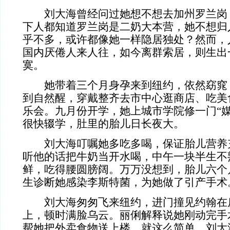
刘大海曾经问过她想不想去加州罗兰岗
下人都知道罗兰岗是二奶大本营，她不想归
乎不多，或许都像她一样隐居独处？然而，
国内厌倦人来人往，如今离群索居，则生出
寞。
她带着三个月身孕来到纽约，依然窈窕
到自然醒，穿戴整齐去市中心逛商店、吃美
乐会。九月份开学，她上城市学院修一门“媒
很快辍学，肚里的胎儿日长夜大。
刘大海叮嘱她多吃多喝，保证胎儿营养
听他的话把牛奶当开水喝，中午一块半生不
鲜，吃得腰圆膀阔。万万没想到，胎儿六个
生诊断她感染李斯特菌，为她做了引产手术
刘大海匆匆飞来纽约，进门撞见约翰在
上，顿时满脸乌云。丽俐解释说她刚动完手
帮她把外卖食物送上楼，就这么简单。刘大