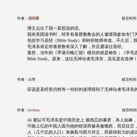
作者：
漂美飘
留言时间：20
博主点出了我一直想说的话。
我来美国读书时，经常有基督教教会的人邀请我参加专门
包括学习圣经（Bible Study）和聆听牧师布道。不久后
毛泽东肯定对基督教有深入了解，并且通读过圣经。
显然，当年的《早请示晚汇报》模仿的就是祷告；《学毛
Bible Study。原来，这位无神论者毛泽东，其实是在造神
作者：
白草
留言时间：20
应该是圣经里仍然有一些好的道理得到了无神论者毛泽东
作者：
hechun
留言时间：20
AI 都认可毛泽东是中国历史上 最残忍的暴君，杀人如麻
可能上亿的中国人因为他的错误而被杀被饿死，而且狂言
人（几个亿的人口）来换取与西方对立，而获得权力的成