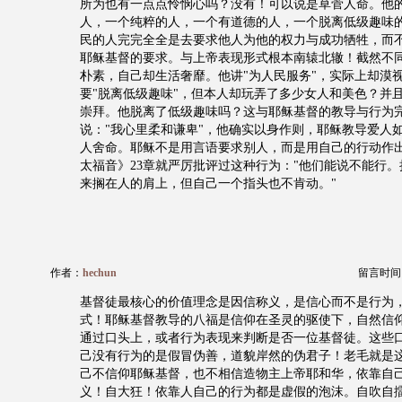
所为也有一点点怜悯心吗？没有！可以说是草菅人命。他
人，一个纯粹的人，一个有道德的人，一个脱离低级趣味
民的人完完全全是去要求他人为他的权力与成功牺牲，而
耶稣基督的要求。与上帝表现形式根本南辕北辙！截然不
朴素，自己却生活奢靡。他讲"为人民服务"，实际上却漠
要"脱离低级趣味"，但本人却玩弄了多少女人和美色？并
崇拜。他脱离了低级趣味吗？这与耶稣基督的教导与行为
说："我心里柔和谦卑"，他确实以身作则，耶稣教导爱人
人舍命。耶稣不是用言语要求别人，而是用自己的行动作
太福音》23章就严厉批评过这种行为："他们能说不能行
来搁在人的肩上，但自己一个指头也不肯动。"
作者：
hechun
留言时间：20
基督徒最核心的价值理念是因信称义，是信心而不是行为
式！耶稣基督教导的八福是信仰在圣灵的驱使下，自然信
通过口头上，或者行为表现来判断是否一位基督徒。这些
己没有行为的是假冒伪善，道貌岸然的伪君子！老毛就是
己不信仰耶稣基督，也不相信造物主上帝耶和华，依靠自
义！自大狂！依靠人自己的行为都是虚假的泡沫。自吹自