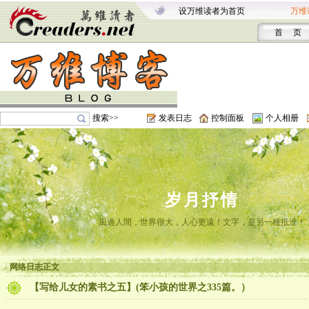
设万维读者为首页
万维
首 页
搜索>>
发表日志
控制面板
个人相册
岁月抒情
風過人間，世界很大，人心更遠！文字，是另一種抵達！
网络日志正文
【写给儿女的素书之五】(笨小孩的世界之335篇。）