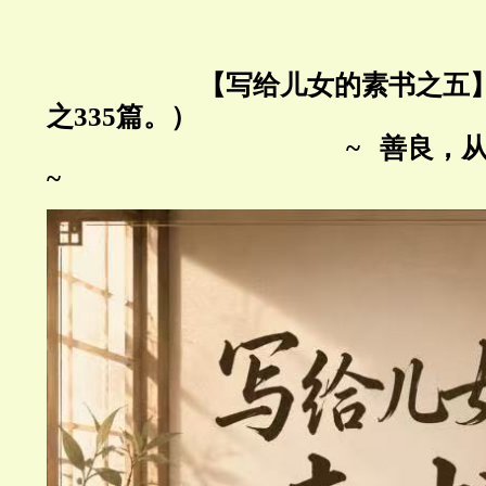
【写给儿女的素书
之五
之
335
篇。）
~
，
善良
~