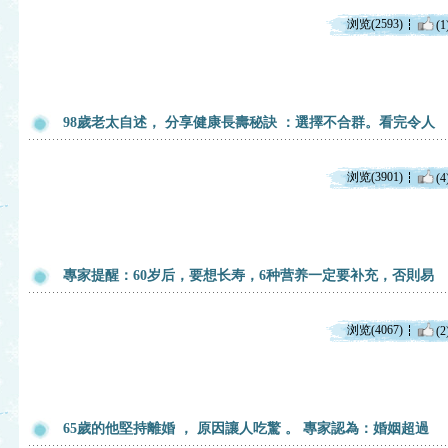
浏览(2593)
(1
98歲老太自述， 分享健康長壽秘訣 ：選擇不合群。看完令人
浏览(3901)
(4
專家提醒：60岁后，要想长寿，6种营养一定要补充，否則易
浏览(4067)
(2
65歲的他堅持離婚 ， 原因讓人吃驚 。 專家認為：婚姻超過