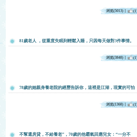
浏览(5013)
(1
81歲老人 ，從重度失眠到輕鬆入睡，只因每天做對3件事情。
浏览(3848)
(1
78歲的她親身養老院的經歷告訴你，這裡是江湖，現實的可怕
浏览(1368)
(1
不幫還房貸，不給養老”，70歲的他霸氣回應兒女：“一分不