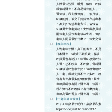
· 人體最佳洗澡、睡覺、鍛鍊、吃飯
· 腫瘤科醫生：不容易得癌的人，一
· 退休後，我去做保姆，三個月後，
· 63歲的她，被兒子媳婦連夜趕出家
· 70岁夫妇智慧养老方式，省钱省
· 50歲男士衰老揭秘！女性觀察員親
· 兩位老人搭伙養老後aa生活，60多
· 老年人同居最怕什麼？一位女兒道
【晚年幸福】
· 人到老年才懂：真正的養生，不是
· 日本醫生105歲還不戴眼鏡，祕訣
· 吃雞蛋也有祕訣！年過60改變吃法
· 人過70想不臥床、不吃藥，骨科醫
· 50歲後補鈣別靠牛奶！這種食物鈣
· 人一老，腿就先撐不住？多吃三種
· 含有寄生蟲最多的9種食物！醫生
· 血糖與喝水有關？醫生再三強調：
· 現在流行不吃晚飯？有什麼好處，
· 血糖高還吃香蕉？醫生再三強調：
【中老年健康飲食】
· 吃了30年蘋果才明白：蒸蘋果和煮
· https://www.youtube.com/watch?