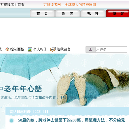
设万维读者为首页
万维读者网 -- 全球华人的精神家园
首 页
新 闻
视 频
博 客
志
控制面板
个人相册
给我留言
中老年年心語
退休生活、老年婚姻与子女相处等內容，伴您尊嚴養老，晚年幸福！
网络日志列表 【2021-11】
58歲的她，將老伴去世留下的280萬，用這種方法，不分給兒