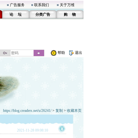
广告服务
联系我们
关于万维
论 坛
分类广告
购 物
帮助
退出
https://blog.creaders.net/u/26241/
>
复制
>
收藏本页
2021-11-28 09:08:10