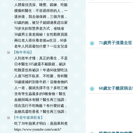
· 人體最佳洗澡、睡覺、鍛鍊、吃飯
· 腫瘤科醫生：不容易得癌的人，一
· 退休後，我去做保姆，三個月後，
· 63歲的她，被兒子媳婦連夜趕出家
· 70岁夫妇智慧养老方式，省钱省
· 50歲男士衰老揭秘！女性觀察員親
· 兩位老人搭伙養老後aa生活，60多
71歲男子清晨去
· 老年人同居最怕什麼？一位女兒道
【晚年幸福】
· 人到老年才懂：真正的養生，不是
· 日本醫生105歲還不戴眼鏡，祕訣
· 吃雞蛋也有祕訣！年過60改變吃法
· 人過70想不臥床、不吃藥，骨科醫
· 50歲後補鈣別靠牛奶！這種食物鈣
· 人一老，腿就先撐不住？多吃三種
60歲女子糖尿病
· 含有寄生蟲最多的9種食物！醫生
· 血糖與喝水有關？醫生再三強調：
· 現在流行不吃晚飯？有什麼好處，
· 血糖高還吃香蕉？醫生再三強調：
【中老年健康飲食】
· 吃了30年蘋果才明白：蒸蘋果和煮
· https://www.youtube.com/watch?