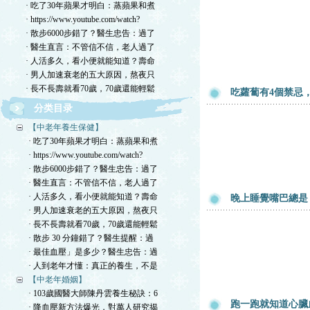
· 吃了30年蘋果才明白：蒸蘋果和煮
· https://www.youtube.com/watch?
· 散步6000步錯了？醫生忠告：過了
· 醫生直言：不管信不信，老人過了
· 人活多久，看小便就能知道？壽命
· 男人加速衰老的五大原因，熬夜只
· 長不長壽就看70歲，70歲還能輕鬆
吃蘿蔔有4個禁忌
分类目录
【中老年養生保健】
· 吃了30年蘋果才明白：蒸蘋果和煮
· https://www.youtube.com/watch?
· 散步6000步錯了？醫生忠告：過了
· 醫生直言：不管信不信，老人過了
· 人活多久，看小便就能知道？壽命
晚上睡覺嘴巴總是
· 男人加速衰老的五大原因，熬夜只
· 長不長壽就看70歲，70歲還能輕鬆
· 散步 30 分鐘錯了？醫生提醒：過
· 最佳血壓」是多少？醫生忠告：過
· 人到老年才懂：真正的養生，不是
【中老年婚姻】
· 103歲國醫大師陳丹雲養生秘訣：6
跑一跑就知道心臟
· 降血壓新方法爆光，對萬人研究揭