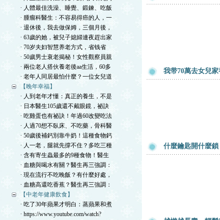
· 人體最佳洗澡、睡覺、鍛鍊、吃飯
· 腫瘤科醫生：不容易得癌的人，一
· 退休後，我去做保姆，三個月後，
· 63歲的她，被兒子媳婦連夜趕出家
· 70岁夫妇智慧养老方式，省钱省
· 50歲男士衰老揭秘！女性觀察員親
· 兩位老人搭伙養老後aa生活，60多
我带70萬去女兒
· 老年人同居最怕什麼？一位女兒道
【晚年幸福】
· 人到老年才懂：真正的養生，不是
· 日本醫生105歲還不戴眼鏡，祕訣
· 吃雞蛋也有祕訣！年過60改變吃法
· 人過70想不臥床、不吃藥，骨科醫
· 50歲後補鈣別靠牛奶！這種食物鈣
· 人一老，腿就先撐不住？多吃三種
什麼鑰匙開什麼鎖
· 含有寄生蟲最多的9種食物！醫生
· 血糖與喝水有關？醫生再三強調：
· 現在流行不吃晚飯？有什麼好處，
· 血糖高還吃香蕉？醫生再三強調：
【中老年健康飲食】
· 吃了30年蘋果才明白：蒸蘋果和煮
· https://www.youtube.com/watch?