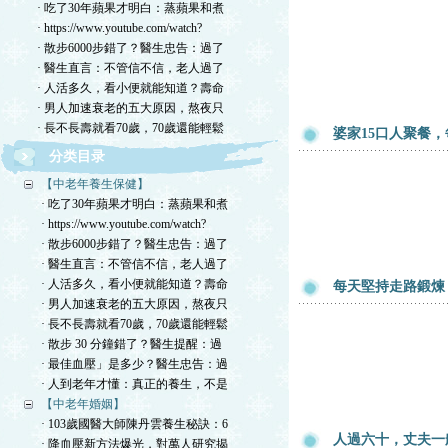
· 吃了30年蘋果才明白：蒸蘋果和煮
· https://www.youtube.com/watch?
· 散步6000步錯了？醫生忠告：過了
· 醫生直言：不管信不信，老人過了
· 人活多久，看小便就能知道？壽命
· 男人加速衰老的五大原因，熬夜只
· 長不長壽就看70歲，70歲還能輕鬆
婆家15口人聚餐
分类目录
【中老年養生保健】
· 吃了30年蘋果才明白：蒸蘋果和煮
· https://www.youtube.com/watch?
· 散步6000步錯了？醫生忠告：過了
· 醫生直言：不管信不信，老人過了
· 人活多久，看小便就能知道？壽命
每天堅持走路鍛煉
· 男人加速衰老的五大原因，熬夜只
· 長不長壽就看70歲，70歲還能輕鬆
· 散步 30 分鐘錯了？醫生提醒：過
· 最佳血壓」是多少？醫生忠告：過
· 人到老年才懂：真正的養生，不是
【中老年婚姻】
· 103歲國醫大師陳丹雲養生秘訣：6
人過六十，丈夫一
· 降血壓新方法爆光，對萬人研究揭