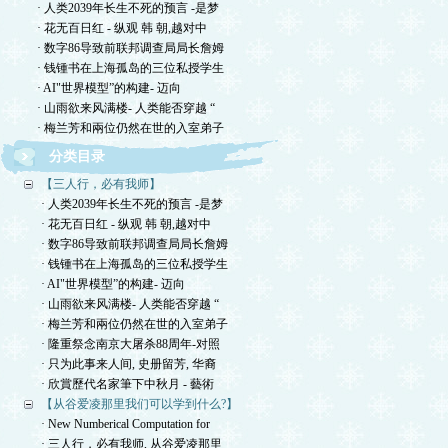
· 人类2039年长生不死的预言 -是梦
· 花无百日红 - 纵观 韩 朝,越对中
· 数字86导致前联邦调查局局长詹姆
· 钱锺书在上海孤岛的三位私授学生
· AI"世界模型”的构建- 迈向
· 山雨欲来风满楼- 人类能否穿越 “
· 梅兰芳和兩位仍然在世的入室弟子
分类目录
【三人行，必有我师】
· 人类2039年长生不死的预言 -是梦
· 花无百日红 - 纵观 韩 朝,越对中
· 数字86导致前联邦调查局局长詹姆
· 钱锺书在上海孤岛的三位私授学生
· AI"世界模型”的构建- 迈向
· 山雨欲来风满楼- 人类能否穿越 “
· 梅兰芳和兩位仍然在世的入室弟子
· 隆重祭念南京大屠杀88周年-对照
· 只为此事来人间, 史册留芳, 华裔
· 欣賞歷代名家筆下中秋月 - 藝術
【从谷爱凌那里我们可以学到什么?】
· New Numberical Computation for
· 三人行，必有我师, 从谷爱凌那里