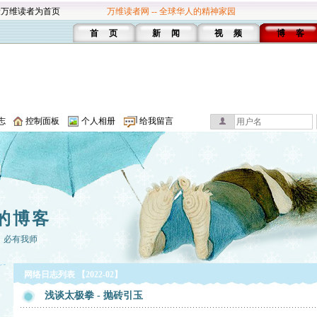
设万维读者为首页
万维读者网 -- 全球华人的精神家园
首 页
新 闻
视 频
博 客
志
控制面板
个人相册
给我留言
的博客
，必有我师
网络日志列表 【2022-02】
浅谈太极拳 - 抛砖引玉