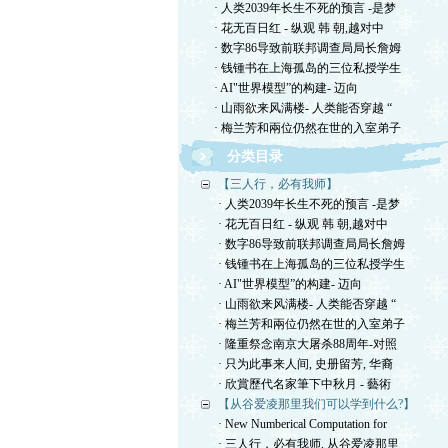
· 人类2039年长生不死的预言 -是梦
· 花无百日红 - 纵观 韩 朝,越对中
· 数字86导致前联邦调查局局长詹姆
· 钱锺书在上海孤岛的三位私授学生
· AI"世界模型”的构建- 迈向
· 山雨欲来风满楼- 人类能否穿越 “
· 梅兰芳和兩位仍然在世的入室弟子
分类目录
【三人行，必有我师】
· 人类2039年长生不死的预言 -是梦
· 花无百日红 - 纵观 韩 朝,越对中
· 数字86导致前联邦调查局局长詹姆
· 钱锺书在上海孤岛的三位私授学生
· AI"世界模型”的构建- 迈向
· 山雨欲来风满楼- 人类能否穿越 “
· 梅兰芳和兩位仍然在世的入室弟子
· 隆重祭念南京大屠杀88周年-对照
· 只为此事来人间, 史册留芳, 华裔
· 欣賞歷代名家筆下中秋月 - 藝術
【从谷爱凌那里我们可以学到什么?】
· New Numberical Computation for
· 三人行，必有我师, 从谷爱凌那里