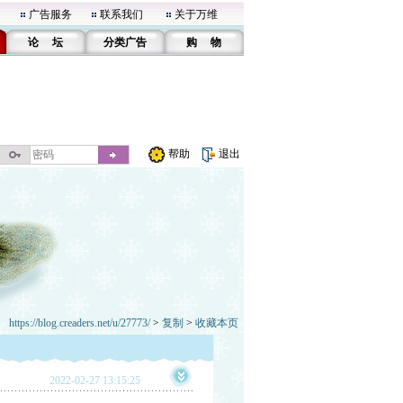
广告服务
联系我们
关于万维
论 坛
分类广告
购 物
帮助
退出
https://blog.creaders.net/u/27773/
>
复制
>
收藏本页
2022-02-27 13:15:25