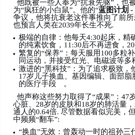
他
既被一些人奉为“抗衰先驱”，也
为“疯狂的小白鼠”。
他
的“
蓝图计划 - B
争议，他将抗衰老这件事推向了前所
也预言人类在2039年长生不死.
极端的自律：他每天4:30起床，精确
的纯素饮食，11:30后不再进食，20
繁复的“保养”：每天服用100多粒
同运动，并接受红光、电磁波等多
激进的“黑科技”：为了追求极致，
17岁儿子换血、基因编辑、面部脂
的医疗手段
。
他声称这些努力取得了“成果”：47
心脏、28岁的皮肤和18岁的肺活量
通人的0.64倍. 尽管数据看似完美
中频频“翻车”:
“换血”无效：曾轰动一时的祖孙三