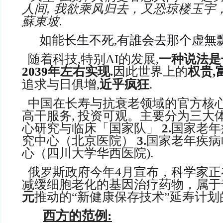
人间, 我欲乘风归去，又恐琼楼玉宇，
蘇東坡.
如能
长生不死,有誰会去那个虚無
随着科技,特别AI的发展,
一种说法
是
2039
年左右实现
.
因此世界上
的
权贵,
追求与日俱增,
近乎疯狂
.
中国在长寿与抗衰老领域的官方核
高干服务, 投资可观。
主要分为三大
心研究与临床「国家队」
2.
国家老年
究中心（北京医院）
3.
国家老年疾病
心（四川大学华西医院).
俄罗斯政府今年4月宣布，科学家正
减缓细胞老化的基因治疗药物，属于
元
推动的“新健康保存技术”延寿计划
西方的范例: