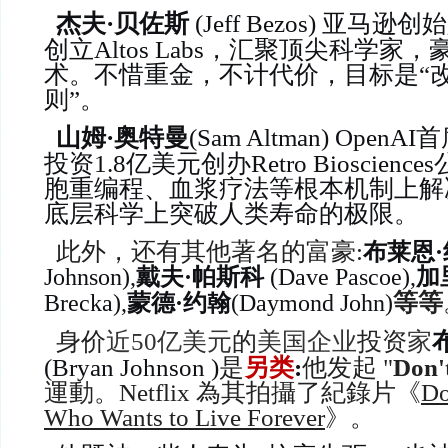
杰夫·贝佐斯
(Jeff Bezos) 亚马
创立Altos Labs，汇聚顶尖科学家
术。不惜重金，不计代价，目标是“
则”。
山姆·奥特曼
(Sam Altman) Ope
投资1.8亿美元创办Retro Bioscie
胞重编程、血浆疗法等根本机制上解
底层科学上突破人类寿命的极限。
此外，还有其他著名的富豪:
布莱恩
Johnson),
戴夫·帕斯科
(Dave Pascoe),
加
等等
Brecka),
蒙德·约翰
(Daymond John)
身价
近50亿美元
的
美国企业
投资
家
(Bryan Johnson
)
是
另类
:
他
发起 "
Don't
運動。Netflix 為其拍攝了紀錄片《
Do
Who Wants to Live Forever
》。