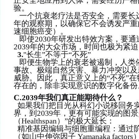
正安全地应用到人体，需要经历严格
验。
一个抗衰老疗法是否安全，需要长
年的观察期，以确保它不会诱发严重
速细胞癌变）。
即使2030年研发出特效方案，要通
2039年的大众市场，时间也极为紧
3.
"长生”不等于“不死”
即便生物学上的衰老被遏制，人类
事故、极端自然灾害、暴力冲突以及
威胁。因此，真正意义上的“不死”
存在的，除非实现意识的数字化备份
C.
2039年我们真正能期待什么？
如果我们把目光从科幻小说移回务
界，到2039年，更有可能实现的图景
（Healthspan）”的极大延长：
精准基因编辑与细胞重编程：通过
（如山中伸弥因子 Yamanaka fact