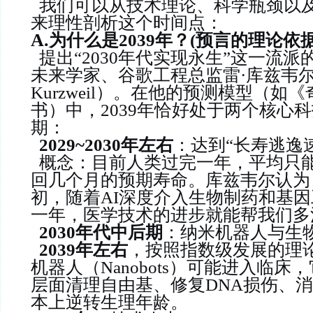
我们可以从技术理论、科学瓶颈以
来理性剖析这个时间点：
A.
为什么是2039年？(预言的理论依据
提出“2030年代实现永生”这一流
未来学家、谷歌工程总监雷·库兹韦尔
Kurzweil）。在他的预测模型（如
书）中，2039年恰好处于两个核心
期：
2029~2030年左右
：达到“长寿逃逸
概念：目前人类过完一年，平均只
回几个月的预期寿命。库兹韦尔认为，
初，随着AI深度介入生物制药和基
一年，医学技术的进步就能帮我们多
2030年代中后期
：纳米机器人与生
2039年左右
，按照指数级发展的理
机器人（Nanobots）可能进入临床
层面清理自由基、修复DNA损伤、
本上逆转生理年龄。