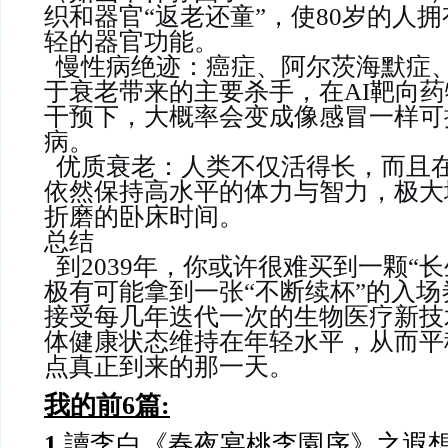
织和器官“返老还童”，使80岁的人拥
轻的器官功能。
慢性病绝迹：癌症、阿尔茨海默症
于衰老带来的主要杀手，在AI靶向
干预下，大概率会变成像感冒一样可
病。
优质衰老：人类不仅活得长，而且
依然保持高水平的体力与智力，极大
折磨的卧床时间。
总结
到2039年，你或许很难买到一颗“
极有可能拿到一张“不断续杯”的入
接受每几年迭代一次的生物医疗新技
体健康状态维持在年轻水平，从而平
点真正到来的那一天。
我的前6篇:
1.
讀李白《春夜宴桃李園序》之遐想