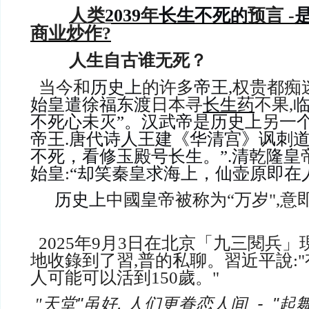
人类
2
039
年
长生不死
预言 -
的
商业炒作?
人生自古谁无死？
当今和
历史上
的许多
帝王,
权贵都痴
始皇遣徐福东渡
日本寻
长生药
不果,
不死心未灭”。汉武帝是历史上
另
一
帝王.唐代诗人王建《华清宫》讽刺道
不死，看修玉殿号长生。”.清乾隆皇
始皇
:
“却笑秦皇求海上，仙壶原即在
历史上
中國
皇
帝被称为“万岁",意
2025年9月3日在北京「九三閱兵
地收錄到了
習,普的
私聊。習近平
說
:
人可能可以活到150歲。"
"
天堂"虽好,
人
们更眷恋人间 - "