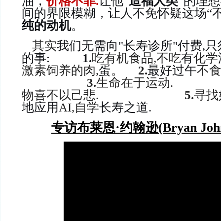
油，
价格不菲.
让他“
造福
人类
”的理想
间的界限模糊，让人不免怀疑这场“不
纯的动机
。
其实
我们无需向"长寿诊所"付费,
的事:
1.
吃有机食品,不吃
有
化学
激素饲养的肉,
蛋
。
2.
最好过午
不食
3.
生命在于运
物喜不以己悲.
5.
寻找
地应用
AI,自学
长寿之道.
专访布莱恩·约翰逊(Bryan John