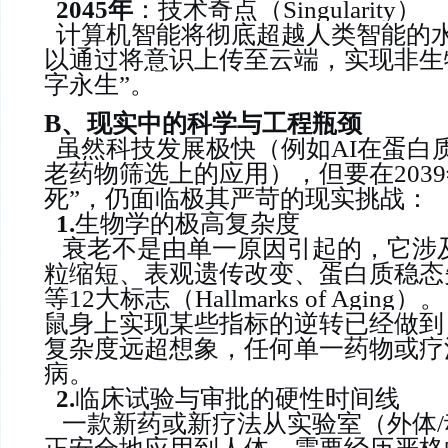
2045年
：技术奇点（Singularity）
计算机智能将彻底超越人类智能的
以通过将意识上传至云端，实现非生
字永生”。
B、
现实中的科学与工程瓶颈
虽然科技发展极快（例如AI在蛋白
老药物筛选上的应用），但要在203
死”，仍面临极其严苛的现实挑战：
1.
生物学的极高复杂度
衰老不是由单一原因引起的，它涉及
粒缩短、表观遗传改变、蛋白质稳态
等12大标志（Hallmarks of Agi
鼠身上实现某些指标的逆转已经做到
复杂度远超想象，任何单一药物或疗
病。
2.
临床试验与审批的硬性时间线
一款新药或新疗法从实验室（外体/