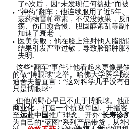
了6次后，因“未发现任何益处”而
“神药”翻车：他连续服用了近5年
衰药物雷帕霉素，不仅没效果，反
疡、伤口愈合慢、胆固醇紊乱等副
加速了衰老
。
医美失败：他在脸上注射他人脂肪以
结果引发严重过敏，导致脸部肿胀
失明.
这些“翻车”事件让他看起来更像是
的做“博眼球”之举。哈佛大学医学院
迪舍夫曾直言：“这对科学几乎没有
只是博眼球”
但他的
野心早已不止于博眼球。他
商业化
，打造一个抗衰帝国。开播客
至
远赴中国
推广理念、开办"
长寿诊
为自己的“蓝图”系列产品带货，从