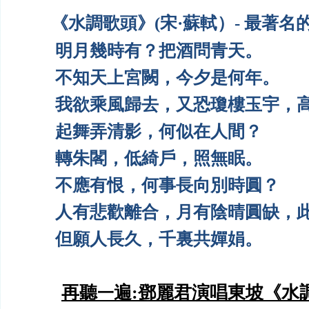
《水調歌頭》(宋·蘇軾）- 最著名
明月幾時有？把酒問青天。
不知天上宮闕，今夕是何年。
我欲乘風歸去，又恐瓊樓玉宇，高
起舞弄清影，何似在人間？
轉朱閣，低綺戶，照無眠。
不應有恨，何事長向別時圓？
人有悲歡離合，月有陰晴圓缺，此
但願人長久，千裏共嬋娟。
再聽
遍:
鄧麗君
演
唱東坡《水
一