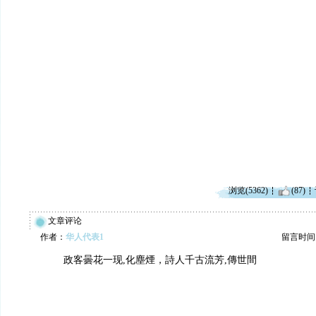
浏览(5362)
(87)
文章评论
作者：
华人代表1
留言时间：20
政客曇花一现,化塵煙，詩人千古流芳,傳世間