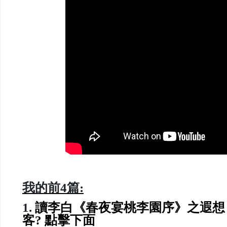
我的前
4
篇:
1.
讀李白《春夜宴桃李園序》之遐想 
客? 點擊下面