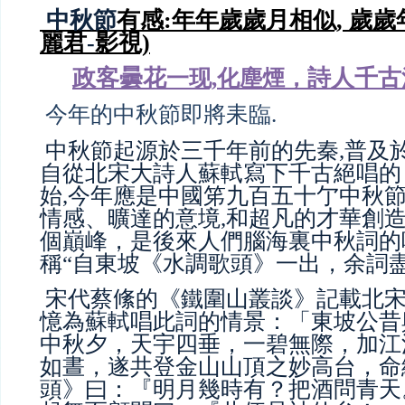
中秋節
有感:
年年歲歲月相似, 歲
麗君
-
影視)
政客曇花
詩人千古
一现,化塵煙，
今年的中秋節即將耒臨.
中秋節起源於三千年前的先秦,普及
自從
北宋
大詩人蘇軾寫下
千古絕唱
的
始,今年應是中國笫九百五十亇中秋節
情感、曠達的意境,和超凡的才華創
個巔峰，
是
後來人們腦海裏中秋詞的
稱“自東坡《水調歌頭》
一
出，余詞盡
宋代蔡絛的
《鐵圍山叢談》記載北
憶為蘇軾唱此詞的情景：「東坡公昔
中秋夕，天宇四垂，一碧無際，加江
如晝，遂共登金山山頂之妙高台，命
頭》曰：『明月幾時有？把酒問青天