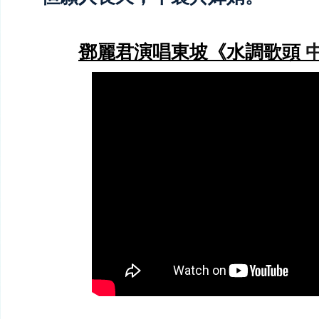
鄧麗君演唱東坡《水調歌頭