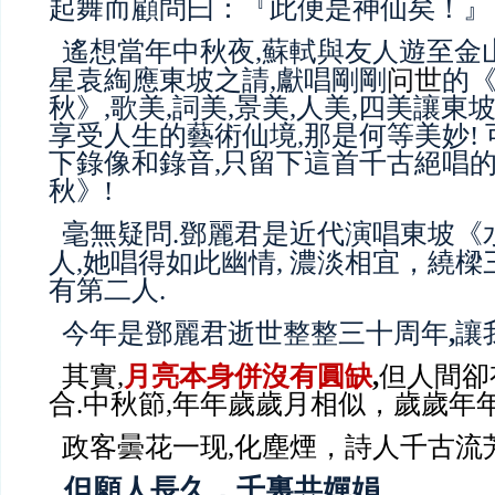
起舞而顧問曰：『此便是神仙矣！
』
遙想當
年
中秋夜
,
蘇軾與友
遊至金山
人
星
袁綯應東坡之請,獻唱
剛剛
问世
的
秋
》,
歌美,
詞
美,景美,
人
美,四美
讓
東
坡
享受
人
生
的
藝術
仙
境,那是何等美妙!
下
錄
像和錄音,只
留下
這首千古絕唱的
秋》!
毫無疑問.鄧麗君是近代演唱東坡《
人,她
唱
得如此
幽情, 濃淡相宜，繞樑
有第二人.
今年是鄧麗君逝世整整三十周年
,
讓
其實,
月亮本身併沒有圓缺
,
但人間卻
合.中秋節,年年歲歲月相似，歲歲年
政客曇花一现,化塵煙
，詩人千古流芳
但願人長久，千裏共嬋娟。