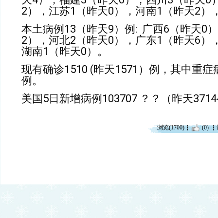
2
），江苏
1
（昨天
0
），河南
1
（昨天
2
）
本土病例
13
（昨天
9
）例
:
广西
6
（昨天
0
）
2
），河北
2
（昨天
0
），广东
1
（昨天
6
）
湖南
1
（昨天
0
）。
现有确诊
1510 (
昨天
1571
）例，其中重症
例。
美国
5
日新增病例
103707
？？（昨天
3714
浏览(1700)
(0)