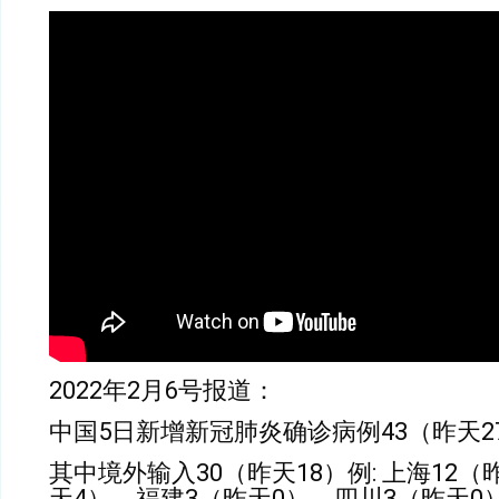
2022
年
2
月
6
号报道：
中国
5
日新增新冠肺炎确诊病例
43
（昨天
2
其中境外输入
30
（昨天
18
）例
:
上海
12
（
天
4
），福建
3
（昨天
0
），四川
3
（昨天
0