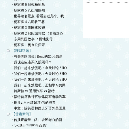
· 杨家将 6 智救杨驸马
· 杨家将 5 八姐闯幽州
· 世界著名景点, 看看去过几个。我
· 杨家将 4 六郎收三将
· 杨家将 3 殉国李陵碑
· 杨家将 2 邠阳城救驾 （看着烦心
· 东周列国故事: 2 掘地见母
· 杨家将 1 杨令公归宋
【理财话题】
· 有关美国国债I-Bond的知识:强烈
· 我现在应该买入股票吗？
· 我们一起来炒股吧：今天讨论 SHO
· 我们一起来炒股吧：今天讨论 SHO
· 我们一起来炒股吧：今天讨论 SHO
· 我们一起来炒股吧，互相学习共同
· 特斯拉 vs 通用汽车 vs 福特
· 福特首席执行官钦佩两家电动汽车
· 推荐2 只分红超过7%的股票
· 中文：除英语和西班牙语外美国最
【甘肃新闻】
· 传播正能量 （3） 农民老白的新
· “水卫士”守护“生命源”