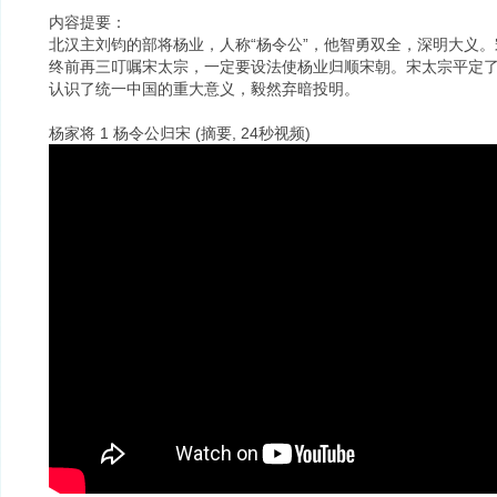
内容提要：
北汉主刘钧的部将杨业，人称“杨令公”，他智勇双全，深明大义
终前再三叮嘱宋太宗，一定要设法使杨业归顺宋朝。宋太宗平定
认识了统一中国的重大意义，毅然弃暗投明。
杨家将 1 杨令公归宋 (摘要, 24秒视频)