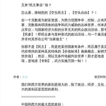
又奔“民主事业” 啦？
怎么着，推销您的【空头民主】，【空头自由】？！
在一个充数着为财富资源，为势力范围争夺，控制，占有
赛，充数着肉弱强食的战争和武力威胁的丛林世界，何来
点常识：与国家经济大权的分享无关的民众政治活动，那不
【民参】！即民众参与某种形式的政治活动，与一个雇员
并非对其所在公司“当家做主” ！
你那不是【民主】，而是把某些国家有条件，而且属于及
代价维持的某种及其特殊的【价值标准】偷换概念，标榜
世价值】，然后，用以无条件地裁判全世界！那才是地道
现，是地道【专制】，武力实施万国一制！！
作者：
太山
留言时间：20
我们和西方世界的差别是很大的，除了政治，经济，文化
大的差别还是思想的差别。
==================
中国和西方的最大思想差别：