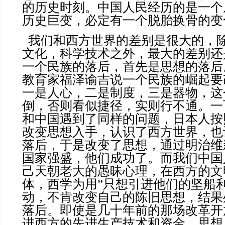
的历史时刻。中国人民经历的是一个
历史巨变，必定有一个脱胎换骨的变
我们和西方世界的差别是很大的，
文化，科学技术之外，最大的差别还
一个民族的落后，首先是思想的落后
教育家福泽谕吉说一个民族的崛起要
一是人心，二是制度，三是器物，这
倒，否则看似捷径，实则行不通。一
和中国遇到了同样的问题，日本人按
改变思想入手，认识了西方世界，也
落后，于是改变了思想，通过明治维
国家强盛，他们成功了。而我们中国
己天朝老大的愚昧心理，在西方的文
体，西学为用”只想引进他们的坚船
动，不肯改变自己的陈旧思想，结果
落后。即使是几十年前的那场改革开
进西方的先进生产技术和资金，思想