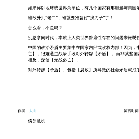
如果你以地球或世界为单位，有几个国家有那胆量与美国争
谁敢升到“老二”，谁就要准备好“挨刀子”了！
怎么着，不是吗？
别总拿同时代，本质上人类世界普遍性存在的问题来鞭鞑
中国的政治矛盾主要集中在国家内部或政权内部！因为，
亡】，很难通过战争手段对外转嫁【矛盾】， 而非某些国
相反，深信【无战必亡】，
对外转嫁【矛盾】。包括【腐败】所导致的社会矛盾就成
作者：
太山
留言时间：20
债务危机