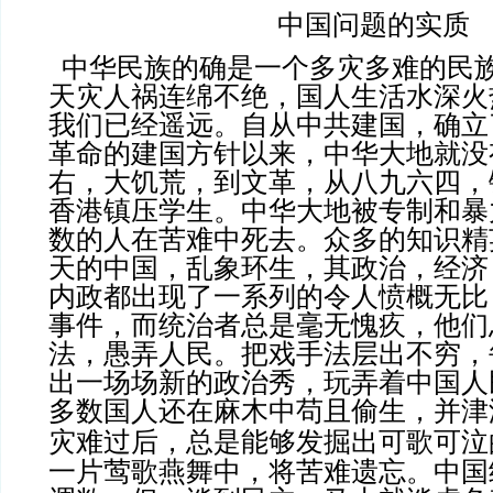
中国问题的实质
中华民族的确是一个多灾多难的民
天灾人祸连绵不绝，国人生活水深火
我们已经遥远。自从中共建国，确立
革命的建国方针以来，中华大地就没
右，大饥荒，到文革，从八九六四，
香港镇压学生。中华大地被专制和暴
数的人在苦难中死去。众多的知识精
天的中国，乱象环生，其政治，经济
内政都出现了一系列的令人愤概无比
事件，而统治者总是毫无愧疚，他们
法，愚弄人民。把戏手法层出不穷，
出一场场新的政治秀，玩弄着中国人
多数国人还在麻木中苟且偷生，并津
灾难过后，总是能够发掘出可歌可泣
一片莺歌燕舞中，将苦难遗忘。中国