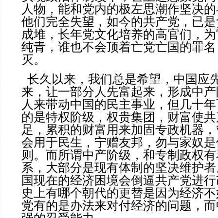
人物，能和党内的极左思潮作坚决的
他们完全失望，如今的共产党，已是
成堆，长年党文化培养的高官们，为
纯青，谁也不会顶着亡党亡国的罪名
灭。
长久以来，我们总是希望，中国应
来，让一部分人先富起来，形成中产
人来带动中国的民主事业，但几十年
的是特权阶级，权贵集团，财富使共
足，累积的财富用来加固专政机器，
会用于民生，宁赠友邦，勿与家奴是
则。而所谓中产阶级，和专制政权有
系，大部分是现有体制的坚决维护者
国现在的经济困境会倒逼共产党进行
史上有哪个朝代的更替是因为经济不
党有的是办法来对付经济的问题，而