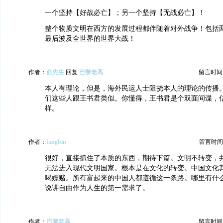
一个坚持【好战必亡】；另一个坚持【无战必亡】！
整个物质文明在西方的发展过程都伴随着对外战争！包括
最后波及全世界的世界大战！
作者：
俞先生
回复
巴黎老高
留言时间：20
本人有理论，但是，海外民运人士阻挠本人的理论的传播
们这些人跟王书君类似。你懂得，王书君是个双面间谍，
样。
作者：
fangbin
留言时间：20
很好，直接抓住了本质的东西，期待下篇。文明不转变，
无法进入现代文明国家。根本是在文化的转变。中国文化
喝嫖赌。所有富起来的中国人都遵循这一条路。哪里有什
说讲自由作为人生的第一需求了。
作者：
巴黎老高
留言时间：20