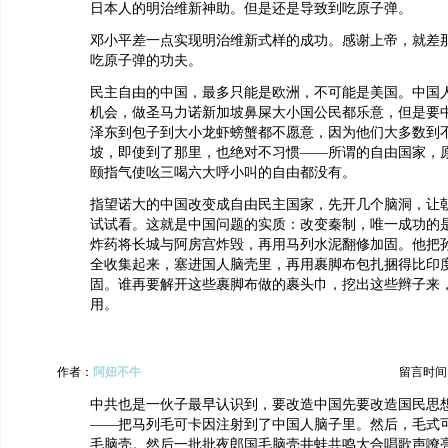
日本人的明治维新神助。但是还是导致到吃原子弹。
邓小平差一点实现明治维新式样的成功。感谢上帝，就差
吃原子弹的功夫。
民主自由的中国，最多只能是欧洲，不可能是美国。中国
机会，做圣马力诺新加坡鼻屎大小国公民都乐意，但是要
泽东到包子到大小龙虾螃蟹都不愿意，因为他们大多数到
坡，即使到了那里，也绝对不习惯——所谓的自由国家，
颐指气使吆三喝六大呼小叫的自由都没有。
指望诺大的中国改变成自由民主国家，先开几个脑洞，让
试试看。这就是中国问题的实质：改变秦制，唯一成功的
炸药将长城与阿房宫炸毁，再用马列水泥翻修加固。他把
全收集起来，塞进国人脑壳里，再用裹脚布包扎捆得比印
固。谁再要解开这些裹脚布做的裹头巾，挖出这些辫子来
用。
作者：
阿妞不牛
留言时间：20
中共也是一伙子最早认识到，要改造中国先要改造国民思
——把马列毛可卡因注射到了中国人脑子里。然后，毛式
毛脑壳。然后一批批夜郎国毛脑壳井蛙共鸣大合唱歌声嘹