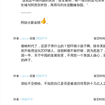
“这就是中国问题的实质：改变秦制，唯一成功的是毛泽东
长城与阿房宫炸毁，再用马列水泥翻修加固。”
---------
阿妞火眼金睛
。
作者：
jincao
回复
阿妞不牛
留言时间：20
都啥时代了，还原子弹什么的？想吓唬小孩子啊。除非美
则不敢用这玩艺吓唬人。连朝鲜都不敢吓唬，因为惹急了
国一半。关于中国的发展前景，不用您一个美国人操心，
的样子。
作者：
jincao
回复
阿妞不牛
留言时间：20
胡扯不交税哈。不知您自己是否是被成功培育的十几亿人
作者：
阿妞不牛
留言时间：20