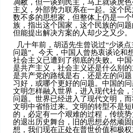
凋敝，但一谈到民主，马上就谈虎色
主义，外部势力联系在一起。这个民
数不多的思想家，但整体上仍是一个
族，指出这个国家，这个民族的问题
但能提出解决方案的人却少之又少。
几十年前，胡适先生曾说过“少谈点
问题”。今天，中国人曾热衷谈论和
社会主义已遭到了彻底的失败。中国
是共产主义，社会主义还是什么别的
是共产党的路线是右，还是左的问题
习好，或哪个更好的问题。中国的问
文明怎样融入世界，进入现代社会，
问题。世界已经进入了现代文明，而
文明中省悟过来。文明的转型不是短
的，必定有一个艰难的过程，传统势
的退出历史舞台，旧的思想必然顽固
想，我们现在正处在普世价值和极权