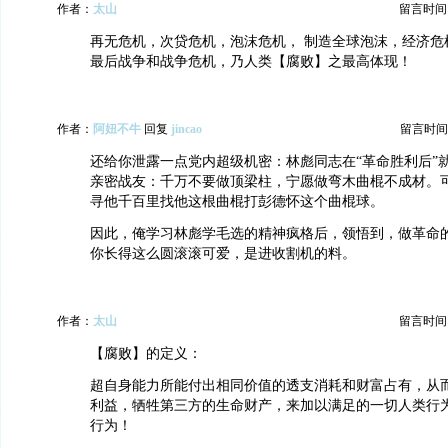
作者：
太山
留言时间：20
再无危机，次贷危机，泡沫危机， 制造全球泡沫，经济危
最后战争和战争危机，乃人类【腐败】之最高体现！
作者：
阿妞不牛
回复
jincao
留言时间：20
还给你泄露一点党内超级机密：林彪同志在“革命胜利后”
亲密战友：千万不要做顶梁柱，宁愿做弯木曲棍不成材。
寻他千百里找他这根曲棍打彭德怀这个曲棍球。
因此，俺学习林彪学毛选的精神疯格后，领悟到，做革命
你长得这么圆滚滚可爱，是进收割机的料。
作者：
太山
留言时间：20
【腐败】的定义：
超自身能力所能付出相同价值的透支消耗和财富占有，从
利益，牺牲第三方的生命财产，来加以满足的一切人类行
行为！