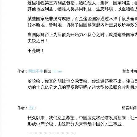
这里牺牲第三方利益包括，牺牲他人，集体，国家利益，
其他地区利益，牺牲人类共同利益，生态环境，以至牺牲
某些国家绝非没有腐败，而是这些国家通过不择手段从全
源不断地，暂时地，填补了因国越来越内严重腐败所导致
当国际舞台上为所欲为开始力不从心之时，就是这些国家
尖锐之日！
不是吗！
作者：
阿妞不牛
回复
jincao
留言时间：20
哈哈哈，你真的胡扯也交党费哈。你难道还看不出，俺自
功的十几亿分之几的歪瓜裂枣吗？超大型傻瓜联合收割机
作者：
太山
留言时间：20
长久以来，我们总是希望，中国应先将经济发展起来，让
形成中产阶级，由这部分人来带动中国的民主事业，
===================