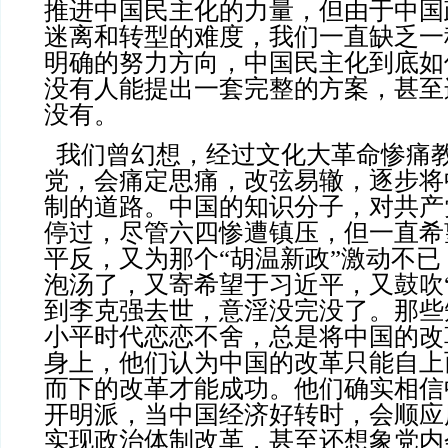
推进中国民主化的力量，但由于中国
迷离和转型的难度，我们一直缺乏一
明确的努力方向，中国民主化到底如
没有人能提出一套完整的方案，甚至
没有。
我们曾幻想，经过文化大革命惨痛
党，会痛定思痛，改弦易辙，逐步将
制的道路。中国的知识分子，对共产
停过，尽管六四惨遭镇压，但一直希
平反，又为那个“胡温新政”激动不
泡汤了，又寄希望于习近平，又鼓吹
到李克强去世，意淫没完没了。那些
小平时代恋恋不舍，总是将中国的改
身上，他们认为中国的改革只能自上
而下的改革才能成功。他们确实相信
开明派，当中国经济好转时，会顺应
实现政治体制改革，甚至还想象党内