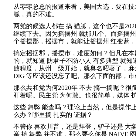
从零零总总的报道来看，美国大选，要在技术
腻，真的不难。
两党的候选人都在 搞 猫腻，这个也不是202
继续下去。因为摇摆州 就那几个。而摇摆
个摇摆郡，摇摆市，就能让摇摆州 红变蓝
搞定摇摆郡，摇摆市，难度如何？但凡在本
的，就知道 防君子不防小人 有多典型 就
败程度，从州一级开始，就臭名昭著了，麻州
DIG 等应该还没忘了吧。那么下面的郡，市
那么共和党为何2020年 不去 搞一搞呢？
盯着呢。民主党 为何敢。也很简单，媒体 
这些 舞弊 能查吗？理论上当然，但是操作
么办？哪里搞 扎实的 证据？
不管你 喜欢川普，还是拜登，驴子还是 大象
举 搞 舞弊 并不难，那么要么你是 NAIVE