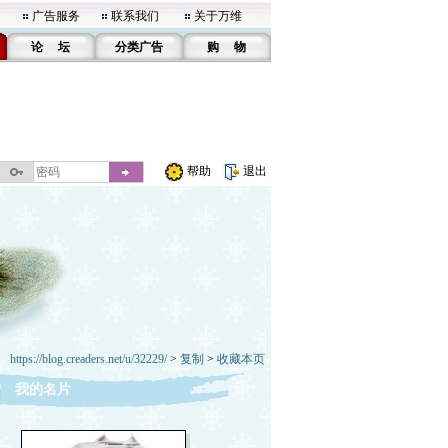
广告服务
联系我们
关于万维
论 坛
分类广告
购 物
帮助
退出
https://blog.creaders.net/u/32229/
>
复制
>
收藏本页
我的名片