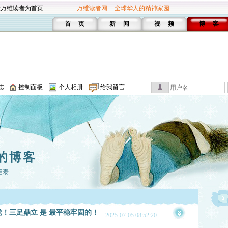
设万维读者为首页
万维读者网 -- 全球华人的精神家园
首 页
新 闻
视 频
博 客
志
控制面板
个人相册
给我留言
的博客
启泰
政党！三足鼎立 是 最平稳牢固的！
2025-07-05 08:52:20