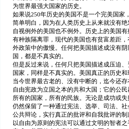
为世界最强大国家的历史。
如果说
250
年历史的
美国
不
是一个完美国家
简单明白，
因为在人类历史上从来就没有绝
自视例外的
美国也不例外。
历史上的美国有
有种族隔离
罪
，
现代的美国也有
贫富差距，
外政策中的傲慢。任何把美国描述成没有阴
国，都是不真实的。
但是反过来说，任何只把美国描述成压迫、
国家，同样是不真实的。美国真正的历史
和
当今世界最古老的、没有中断的，迄今还存
自由宪政为立国之本的共和大国；它的公民
所有的国家，所有的民族
。
无论是成功或失
仍然保留了一种通过宪法、选举、司法、社
公共辩论
，实行真正的批评和自我批评
的制
以自由为原则的宪法可以通过文明的智者之