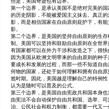
但是，美国奇迹也有边界。
第一个边界，是
承认
美国不是绝对完美的国
的
历史阴影
，
不能被爱国主义抹去。真正的
影
，而是相信国家
在自由原则庇护下，
有能
影
。
第二个边界，是美国
的坚持自由原则的生存
制。美国可以
坚持和
鼓励自由
原则
在全世界
有国家都
可以在
外力
干涉和
改造
之下，很快
因为美国从欧洲文明带来的自由原则的种子
要成长和发展的过程，而那一些不知道自由
何物的国家，还处于如何理解和拥有自由原
尬时期。因此，
美国越是理解自己的特例性
认为
是随时可以普及的公式
。
第三个边界，是美国自由宪政共和国本身也
由宪法不会自动保护自由共和国。选举、司
治、公民社会和权力制衡，都需要一代又一