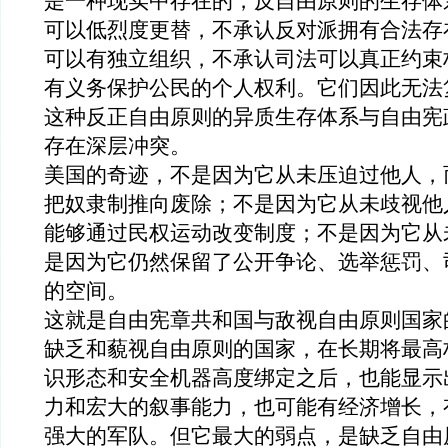
是一种现实中存在
的，反自由原则的
生存体
可以低烈度更替，不承认反对派拥有合法存
可以
有
独立组织，不承认司法可以真正约束
有义务保护公民的
个人权利。它们因此无法
这种反正自由原则的
异质生存
体系与自由宪
存在深层冲突。
美国的奇迹，不是因为它从未压迫过他人，
把奴隶制推向废除；不是因为它从未歧视他
能够通过民权运动改变制度；不是因为它从
是因为它仍然保留了公开争论、选举惩罚、
的空间。
这就是自由宪章共和国与敌视自由原则国家
缺乏和藐视自由原则的
国家
，在长期将
最高
识形态和安全机器高度绑定之后，也能显示
力
和
宏大
的
叙事
能力，
也可能有经济增长，
强大
的
军队
。
但它最大的弱点，是
缺乏自由