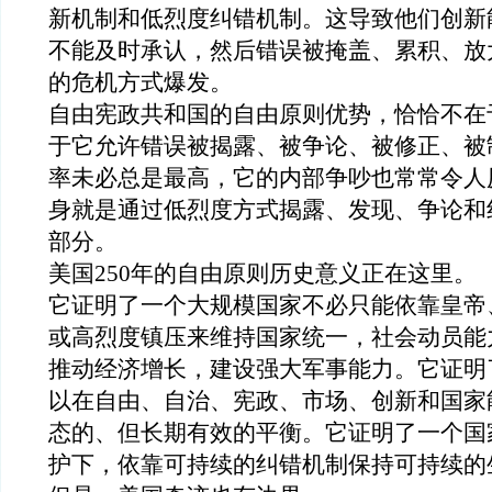
新机制和
低烈度纠错机制。这
导致他们创新
不
能
及时承认，
然后错误
被掩盖、
累积、
放
的危机方式爆发。
自由宪政共和国的
自由原则
优势，恰恰不在
于它允许错误被揭露、被争论、被修正、被
率未必总是最高，它的内部争吵也常常令人
身就是
通过
低烈度
方式揭露、发现、争论和
部分。
美国
250
年
的自由原则历史
意义正在这里。
它证明了一个大规模国家不必只能依靠皇帝
或高烈度镇压来维持
国家
统一
，社会动员能
推动经济增长，建设强大军事能力。
它证明
以在自由、自治、宪政、市场、创新和国家
态的
、但长期有效的平衡。它证明了一个国
护下
，依靠
可持续的
纠错
机制
保持
可持续的