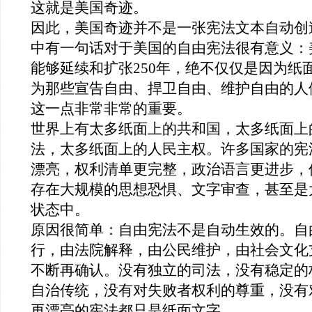
这就是美国奇迹。
因此，美国奇迹并不是一张宪法文本自动创
中有一句话
对于美国的自由宪法很有意义
：
能够
延续
和扩张
250
年，绝不仅仅是因为纸
为那些宣告自由、捍卫自由、维护自由的人
这一点非常
非常的
重要。
世界上有太多纸面上的共和国，太多纸面上
法，太多纸面上的人民主权。许多国家的宪
漂亮，权利清单更完整，政治语言更进步，
存在
大规模的思想
恐惧、
文字
审查
，甚至是
状态中
。
原因很简单：自由宪法不是自动生效的。自
行，由法院解释，由公民维护，由社会文化
不断再确认。没有独立的司法，没有稳定的
自治传统，没有对失败者权利的尊重，没有
再漂亮的宪法都只是纸面文字。