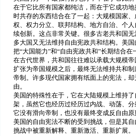
在于它比所有国家都纯洁，而在于它成功地
时
共存
的东西结合在了一起：大规模国家、
权、权力分立、联邦结构、地方自治、个人
续创新。
这点非常关键。很多古老共和国无
多大国又无法维持自由宪政共和结构。美国
把
“
大国能力
”
和
“
自由宪政共和
”
长期结合在
在古代世界，共和国往往难以承载大规模帝
扩张为帝国规模之后，最终无法维持共和制
帝制。许多现代国家拥有纸面上的宪法，却
由。
美国的特殊性在于，它在大陆规模上维持了
架，
虽然它也经历过
经历过内战、动荡、分
它没有滑向帝制，也没有最终变成反自由原
美国
的自由
宪法不
断的受
到挑战，
但是其自
挑战中被重新解释
、
重新激活
、
重新扩展。