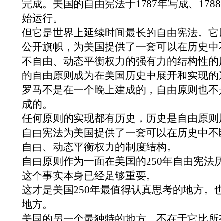
完成
。美国
的自由
宪法于
1787
年写成、
1788
始运行
。
但它
是世界上延续时间最长的
自由宪法
。
它
公开旗帜，为美国提供了一套可以在历史中
不自由、动态平衡权力的强有力的结构性的
的自由原则成为在美国历史中展开和实现的
罗马不是在一个晚上建成的，自由原则也不
成的
。
任何原则的实现都有历史，历史是自由原则
自由宪法为美国提供了一套可以在历史中不
自由、动态平衡权力的制度结构。
自由原则作为一面在美国的
250
年自由宪法
这个事实本身已经足够重要。
这才是美国
250
年最值得认真思考的地方。
地方。
美国的
另一个最独特的地方
，不在于它比所