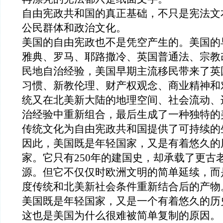
自由宪政共和国的真正基础，不只是宪法文
公民群体和政治文化。
美国
的
自由宪政也
不是凭空产生的
。
美国的
雅典、罗马、耶路撒冷、英国普通法、宗教
民地自治经验，美国早期主流移民带来了英
习惯、新教伦理、财产权观念、商业精神和
统又在北美新大陆的地理空间、社会流动、
治经验中重新组合，最后生成了一种独特的
传统
文化为自由宪政共和国提供了
可持续的
因此，美国既是年轻国家，
又是有着悠久的
家。它只有
250
年的建国史，却承载了更古
源。
但
它不仅仅时欧洲
文明
的简单延续，而
度传统和北美新社会条件重新结合后的产物
美国既是年轻国家，
又是一个有着悠久的
历
这也是美国为什么很难被简单复制的原因。