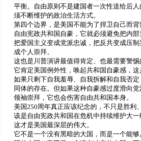
平衡
。自由
原则
不是建国者一次性送给后人
须不断维护的政治生活方式。
第四个边界，是美国不能为了捍卫自己而背
自由宪政共和国自豪，它就必须避免把内部
把爱国主义变成党派忠诚，把反共变成压制
成个人崇拜。
这也是川普演讲最值得肯定、也最需要警惕
它肯定美国例外性，唤起共和国自豪感，这
如果只剩下自我羞辱、自我拆解和自我否定
同体的存在。但如果这种自豪感过度滑向党
领袖崇拜，它也会伤害自由共和国本身。
美国
250
周年真正应该纪念的，不只是胜利
该是自由宪政共和国在危机中持续维护
大一
这才是美国最深层的伟大。
它不是一个没有黑暗的
大
国，而是一个能够