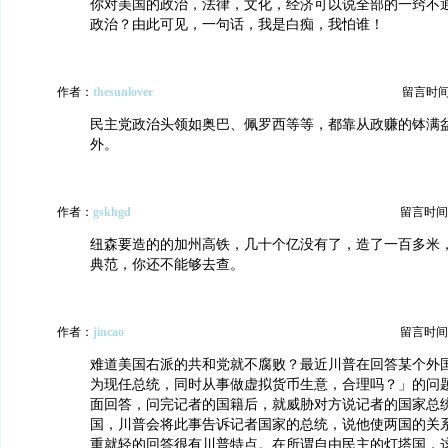
你对美国的政治，法律，文化，经济可以说全部的一窍不
政治？由此可见，一句话，我是白痴，我怕谁！
作者：
thesunlover
留言时间：2
民主党政治头领如奥巴、佩罗西等等，都靠从政赚的钵满
外。
作者：
gskhgd
留言时间：20
纽森要造的的加州高铁，几十个亿没有了，造了一百多米
典范，你还不能够去查。
作者：
jincao
留言时间：20
难道美国右派的共和党就不腐败？最近川普在回答某个外
为现任总统，同时从事做虚拟货币生意，合理吗？」的问
面回答，问完记者的国籍后，就威胁对方说记者的国家总
国，川普会将此事告诉记者国家的总统，说他使两国的关
重就轻的回答很有川普特点。在所谓自由民主的灯塔国，