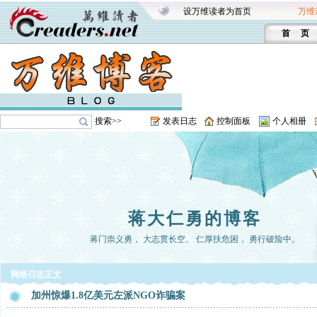
设万维读者为首页
万维
首 页
搜索>>
发表日志
控制面板
个人相册
蒋大仁勇的博客
蒋门崇义勇， 大志贯长空。 仁厚扶危困， 勇行破险中。
网络日志正文
加州惊爆1.8亿美元左派NGO诈骗案