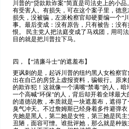
川普的“贷款欺诈案”简直是司法史上的小品
有受害人、有损失，可在这个案子里，德意
损失，没被骗，左派检察官却硬要编一个“川
事。最后变成：没有原告，只有被告；没有
恨。 民主党人把法庭变成了马戏团，用司
目的就是把川普拉下马。
四，【“清廉斗士”的遮羞布】
更讽刺的是，起诉川普的纽约黑人女检察官
出在自己的房贷上虚报资料，骗银行。原来
的欺诈犯！这就像一个满嘴“禁毒”的人，暗
一个高喊“环保”的人，背后却开着全球最大
的道德说教，本质就是一块遮羞布，遮得了
臭气冲天。不过詹姆斯已经身着多件避弹衣
先她是黑人，第二她是女性，第三她是民主
丑陋，面容可憎。谁批评她，那么就是种族