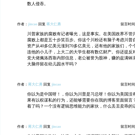
数人侵吞。
作者：
jincao
回复
蒋大仁勇
留言时间：20
川普家族的腐败有记者曝光，这是事实。在美国政界不管
腐败上都是五十步笑百步。你这个川粉还有脑子考虑川普
资产从40多亿美元涨到70多亿美元，还有他的家族们，个
连他的小儿子，上大二的大学生都有数亿财产。你还提反
党大佬佩洛西靠内部信息，老公被誉为股神，赚的盆满钵
大脑停留在幼儿园水平吗？
作者：
蒋大仁勇
回复
jincao
留言时间：20
你以为是中国呀！，你以为川普是习总呀！你以为美国没
果有以权谋私的行为，还能够需要你在我的博客里面留言
着了吗？一个没有逻辑思维能力的家伙，什么丢丑卖乖的
作者：
蒋大仁勇
回复
jincao
留言时间：20