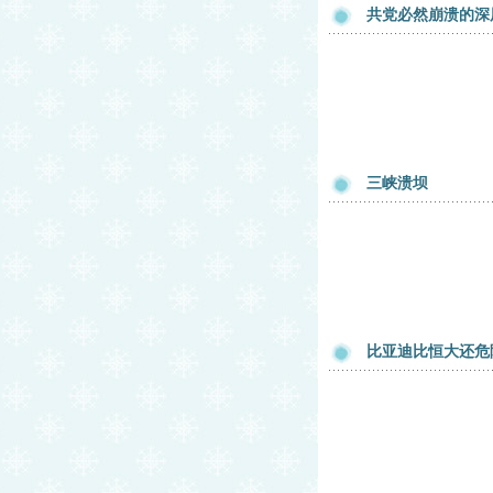
共党必然崩溃的深
三峡溃坝
比亚迪比恒大还危