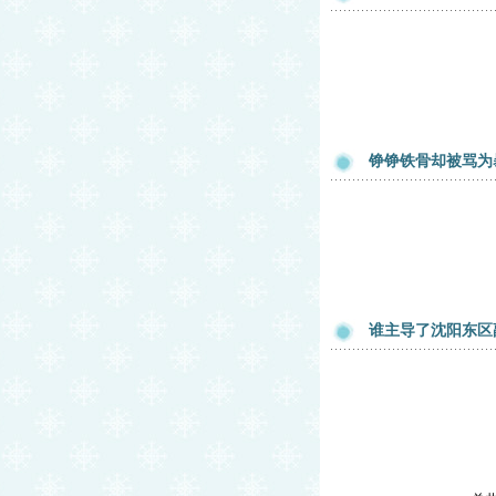
铮铮铁骨却被骂为
谁主导了沈阳东区