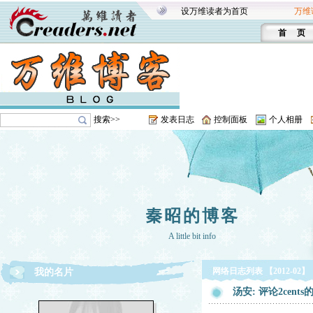
设万维读者为首页
万维
首 页
搜索>>
发表日志
控制面板
个人相册
秦昭的博客
A little bit info
网络日志列表 【2012-02】
我的名片
汤安: 评论2cent