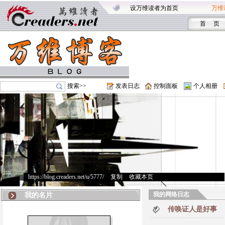
设万维读者为首页
万维
首 页
搜索>>
发表日志
控制面板
个人相册
https://blog.creaders.net/u/5777/
>
复制
>
收藏本页
我的网络日志
我的名片
传唤证人是好事