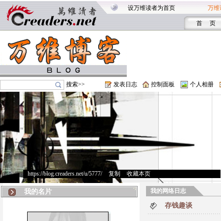
设万维读者为首页
万维
首 页
搜索>>
发表日志
控制面板
个人相册
https://blog.creaders.net/u/5777/
>
复制
>
收藏本页
我的网络日志
我的名片
存钱趣谈