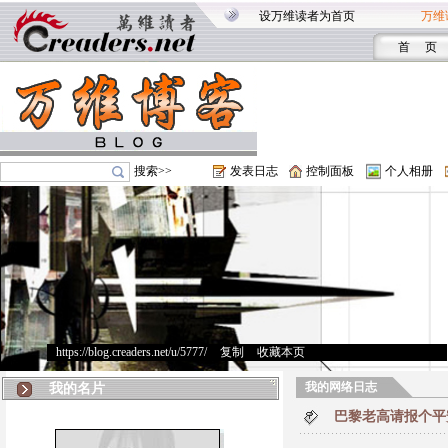
设万维读者为首页
万维
首 页
搜索>>
发表日志
控制面板
个人相册
https://blog.creaders.net/u/5777/
>
复制
>
收藏本页
我的网络日志
我的名片
巴黎老高请报个平