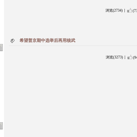
浏览(2734)
(7
希望普京期中选举后再用核武
浏览(3273)
(9