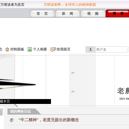
设万维读者为首页
万维读者网 -- 全球华人的精神家园
首 页
新 闻
视 频
博 客
志
控制面板
个人相册
给我留言
老
nice m
藏本页
我的网络日志
“牛二精神”，老度兄提出的新概念