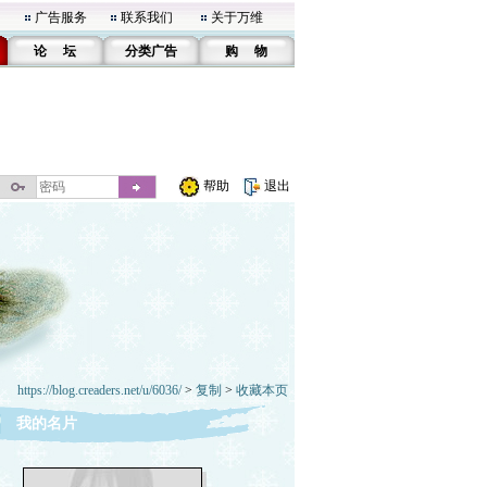
广告服务
联系我们
关于万维
论 坛
分类广告
购 物
帮助
退出
https://blog.creaders.net/u/6036/
>
复制
>
收藏本页
我的名片