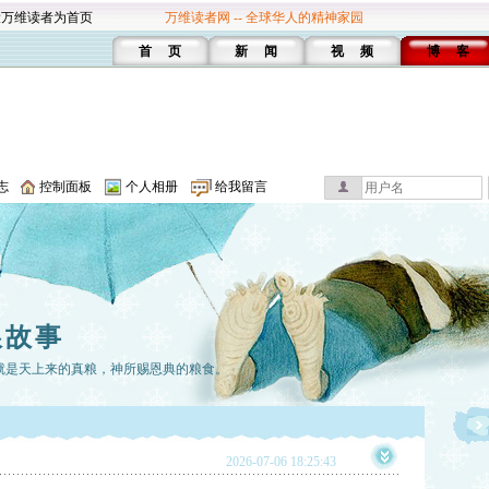
设万维读者为首页
万维读者网 -- 全球华人的精神家园
首 页
新 闻
视 频
博 客
志
控制面板
个人相册
给我留言
粮故事
就是天上来的真粮，神所赐恩典的粮食。
2026-07-06 18:25:43