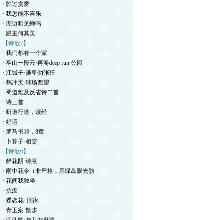
· 胜过贪爱
· 我怎能不喜乐
· 湖边听见蝉鸣
· 跟主何其美
【诗歌7】
· 我们都有一个家
· 巫山一段云·再游deep run 公园
· 江城子·谦卑勿张狂
· 鹤冲天·球场西望
· 蜀道难及反省诗二首
· 诗三首
· 听道行道，读经
· 好运
· 罗马书10，8章
· 卜算子·相交
【诗歌6】
· 醉花阴·诗意
· 雨中花令（非严格，用绿岛眼光韵
· 花间我独坐
· 抗疫
· 蝶恋花· 回家
· 青玉案·散步