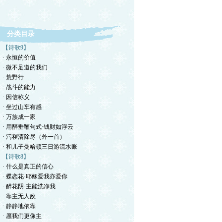
分类目录
【诗歌9】
· 永恒的价值
· 微不足道的我们
· 荒野行
· 战斗的能力
· 因信称义
· 坐过山车有感
· 万族成一家
· 用醉垂鞭句式·钱财如浮云
· 污秽清除尽（外一首）
· 和儿子曼哈顿三日游流水账
【诗歌8】
· 什么是真正的信心
· 蝶恋花·耶稣爱我亦爱你
· 醉花阴·主能洗净我
· 靠主无人敌
· 静静地依靠
· 愿我们更像主