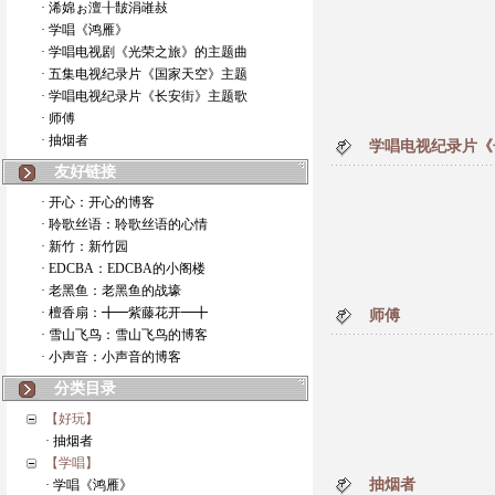
· 浠婂ぉ澶╂皵涓嶉敊
· 学唱《鸿雁》
· 学唱电视剧《光荣之旅》的主题曲
· 五集电视纪录片《国家天空》主题
· 学唱电视纪录片《长安街》主题歌
· 师傅
· 抽烟者
学唱电视纪录片《
友好链接
· 开心：开心的博客
· 聆歌丝语：聆歌丝语的心情
· 新竹：新竹园
· EDCBA：EDCBA的小阁楼
· 老黑鱼：老黑鱼的战壕
· 檀香扇：╋━紫藤花开━╋
师傅
· 雪山飞鸟：雪山飞鸟的博客
· 小声音：小声音的博客
分类目录
【好玩】
· 抽烟者
【学唱】
抽烟者
· 学唱《鸿雁》