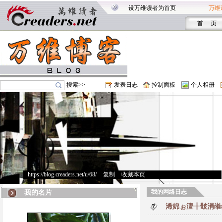
设万维读者为首页
万维
首 页
搜索>>
发表日志
控制面板
个人相册
https://blog.creaders.net/u/68/
>
复制
>
收藏本页
我的网络日志
我的名片
浠婂ぉ澶╂皵涓嶉