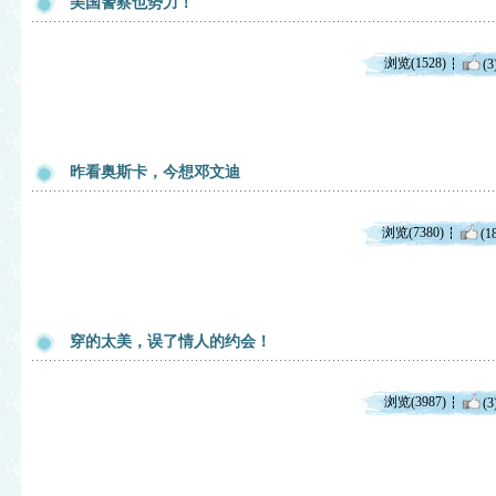
美国警察也势力！
浏览(1528)
(3
昨看奥斯卡，今想邓文迪
浏览(7380)
(1
穿的太美，误了情人的约会！
浏览(3987)
(3