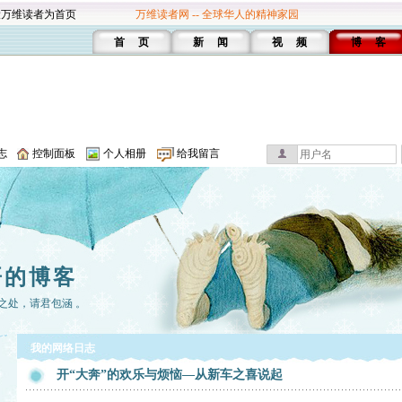
设万维读者为首页
万维读者网 -- 全球华人的精神家园
首 页
新 闻
视 频
博 客
志
控制面板
个人相册
给我留言
哥的博客
之处，请君包涵 。
我的网络日志
开“大奔”的欢乐与烦恼—从新车之喜说起