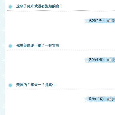
这辈子俺咋就没有泡妞的命！
浏览(2382)
(0
俺在美国终于赢了一把官司
浏览(4468)
(0
美国的＂李天一＂是真牛
浏览(1047)
(0