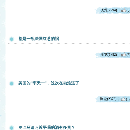
浏览(2294)
(6
都是一瓶法国红惹的祸
浏览(1782)
(6
美国的“李天一”，这次在劫难逃了
浏览(2372)
(1
奥巴马请习近平喝的酒有多贵？