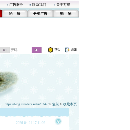
广告服务
联系我们
关于万维
论 坛
分类广告
购 物
帮助
退出
https://blog.creaders.net/u/8247/
>
复制
>
收藏本页
2026-04-24 17:11:02