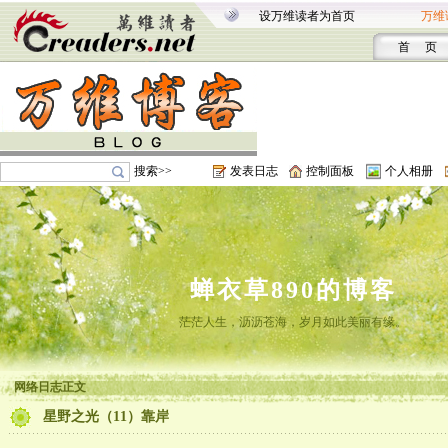
设万维读者为首页
万维
首 页
搜索>>
发表日志
控制面板
个人相册
蝉衣草890的博客
茫茫人生，沥沥苍海，岁月如此美丽有缘。
网络日志正文
星野之光（11）靠岸