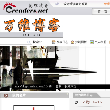
设万维读者为首页
万维
首 页
搜索>>
发表日志
控制面板
个人相册
https://blog.creaders.net/u/10428/
>
复制
>
收藏本页
我的网络日志
我的名片
＜俄1: 1-21＞