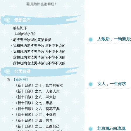
花儿为什么这样红?
最新发布
· 破鞋阁序
· 《毕汝谐小传》
人散后，一钩新月
· 老渣男毕汝谐的黄粱春梦
· 我和纽约老渣男毕汝谐不得不说的
· 我和纽约老渣男毕汝谐不得不说的
· 我和纽约老渣男毕汝谐不得不说的
· 我和纽约老渣男毕汝谐不得不说的
分类目录
【新思潮】
女人，一生何求
· 《新十日谈》之十，妖精的标准
· 《新十日谈》之九，人妻人夫
· 《新十日谈》之八，洋大叔
· 《新十日谈》之七，床品
· 《新十日谈》之六，葵花宝典
· 《新十日谈》之五，小鲜肉
· 《新十日谈》之四，男票
· 《新十日谈》之三，蓝颜知己
红玫瑰vs白玫瑰