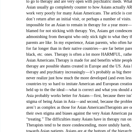
to go to therapy and are very open with psychiatric meds. What
Asian usually go completely counter to how Asians actually A
work very poorly for many Asian Americans. The article is corr
don’t return after an initial visit, or perhaps a number of visits.
impossible for an Asian to remain in therapy for a year more— 
blamed for not sticking with therapy. Yes, Asians get condesce
admonishing from therapist who only stick tight to what they t
parents are like. In my experience, Asian parents, who often ha
for far longer than in their native countries — are far better par
black, etc. ones. Therapy is often a lot more HARMFUL, rather
Asian Americans.Therapy is made for and benefits white people
therapy are possible shams created in Europe and the US. Asia
therapy and psychiatry increasingly — it’s probably as big there 
never realize just how much the more developed (and even less
countries try so hard to imitate American and European creatio
held up to the the ideal — what is correct and what you should 
Asia probably works better for Asians — first, because there isn’
stigma of being Asian in Asia — and second, because the proble
aren’t as complex as those for Asian AmericansTherapists are 
their own stigma and biases against the very Asian American pat
“treating.” The difficulties many Asians have in therapy run on
Therapists tend to be more condescending, more unduly harsh
towards Asian patients. Asians are at the bottom of the hierarchy,