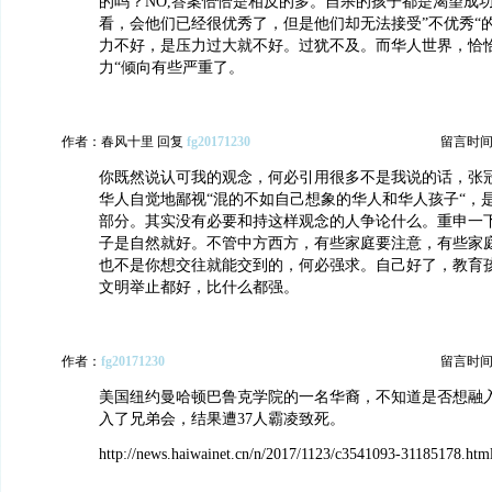
的吗？NO,答案恰恰是相反的多。自杀的孩子都是渴望成
看，会他们已经很优秀了，但是他们却无法接受”不优秀“
力不好，是压力过大就不好。过犹不及。而华人世界，恰恰
力“倾向有些严重了。
作者：春风十里 回复
fg20171230
留言时间：20
你既然说认可我的观念，何必引用很多不是我说的话，张
华人自觉地鄙视“混的不如自己想象的华人和华人孩子“，
部分。其实没有必要和持这样观念的人争论什么。重申一
子是自然就好。不管中方西方，有些家庭要注意，有些家
也不是你想交往就能交到的，何必强求。自己好了，教育
文明举止都好，比什么都强。
作者：
fg20171230
留言时间：20
美国纽约曼哈顿巴鲁克学院的一名华裔，不知道是否想融
入了兄弟会，结果遭37人霸凌致死。
http://news.haiwainet.cn/n/2017/1123/c3541093-31185178.htm