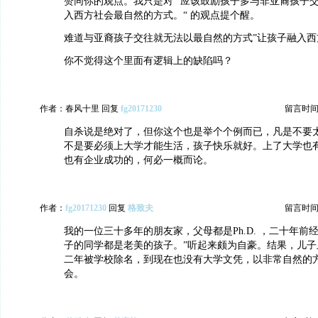
赞同你的观点。我只是对 ”应该鼓励孩子多与非亚裔孩子
入西方社会最自然的方式。“ 的观点提个醒。
难道与亚裔孩子交往就无法以最自然的方式”让孩子融入西
你不觉得这个里面有逻辑上的缺陷吗？
作者：春风十里 回复
fg20171230
留言时间：20
自杀说是绝对了，但你这个也是举个个例而已，凡是不要
不是要必须上大学才能生活，孩子快乐就好。上了大学也
也有企业成功的，何必一概而论。
作者：
fg20171230
回复
格致夫
留言时间：20
我的一位三十多年的朋友家，父母都是Ph.D. ，二十年前
子的同学都是老美的孩子。”听起来颇为自豪。结果，儿子
二年被学校除名，到现在也没有大学文凭，以非常自然的
会。