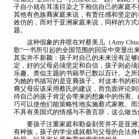
子自小就在耳濡目染之下相信自己的家庭不
其他有色族裔家庭来说，有责任感和坚定的
效仿的，而对于亚洲家庭来说，同样的方式
题。
这种假象的井喷在对蔡美儿（Amy Chua）
歌”一书所引起的全国范围的回应中突显出
其实并不新颖：孩子对自己的未来没有足够
定，好的父母必须坚定和自信，孩子则必须
乐趣。类似主题的书籍早已数以百计。之所
为她的书描写的是亚裔孩子。对这本书的积
裔父母应该采用蔡氏的建议，而负面评论则
待自己的孩子肯定会带来的想象中的伤害。
巧可以使他们能策略性地实施蔡式家教。而
不具有美国式的情感与不善言辞，这么做当
要孩子注重家庭和勤奋刻苦并不是亚洲文
有种族，孩子的学业成就都与父母的合法身