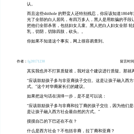
认。
而且这些shithole 的野蛮人还特别残忍，你应该知道180
光了全部的白人居民，有四万多人，黑人是用欺骗的手段
把他们全部杀害，包括妇女儿童。黑人把白人妇女全部 轮
乳，切阴，切除四肢，砍头。。
你如果不知道这个事实，网上很容易查到。
作者：
fg20171230
留言时间：20
其实我也并不打算质疑谁，我对这个建议进行质疑。那就
“应该鼓励孩子多与非亚裔孩子交往。这是让孩子融入西方
式。”这个对华裔家长们的建议。
如果把这句话在演绎一步，是不是可以说：
“应该鼓励孩子多与非裔和拉丁裔的孩子交往，因为他们是
是让孩子融入西方社会最自然的方式。”
摸摸自己的下巴还在不在？
什么是西方社会？不包括非裔，拉丁裔和亚裔？