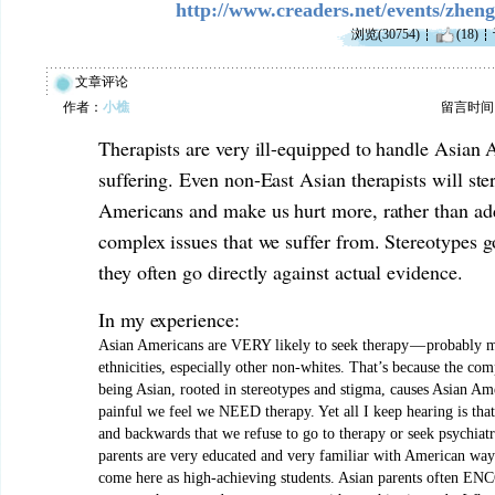
http://www.creaders.net/events/zhen
浏览(30754)
(18)
文章评论
作者：
小樵
留言时间：20
Therapists are very ill-equipped to handle Asian
suffering. Even non-East Asian therapists will st
Americans and make us hurt more, rather than ad
complex issues that we suffer from. Stereotypes g
they often go directly against actual evidence.
In my experience:
Asian Americans are VERY likely to seek therapy — probably m
ethnicities, especially other non-whites. That’s because the co
being Asian, rooted in stereotypes and stigma, causes Asian Ame
painful we feel we NEED therapy. Yet all I keep hearing is that
and backwards that we refuse to go to therapy or seek psychiat
parents are very educated and very familiar with American way
come here as high-achieving students. Asian parents often E