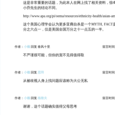
这是非常重要的话题，为此本人在网上找了相关资料，惊
小乔先生的结论不同。
http://www.apa.org/pi/oema/resources/ethnicity-health/asian-am
这个美国心理学会认为更多亚裔自杀是一个MYTH, FAC
分之六点一，仅是美国全国万分之十一点五的一半。
作者：
小樵
回复 春风十里
留言时间：20
不严谨很可能，但你的宠不见得值得取
作者：
小樵
回复
思羽
留言时间：20
从被歧视人身上找问题应该称为大公无私
作者：
小樵
回复
格致夫
留言时间：20
谢谢，这个话题确实值得父母思考