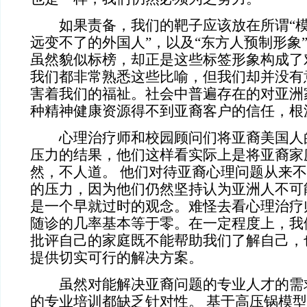
如果责备，我们的靶子应该放在所谓“模范
远变不了的外国人”，以及“东方人预制形象
虽然貌似标榜，却正是这些标签形象构成了
我们都非常熟悉这些比喻，但我们却并没有
害着我们的福祉。社会中普遍存在的对亚洲
种精神健康资源得不到亚裔客户的信任，根
心理治疗师和校园顾问们将亚裔美国人
压力的结果，他们这样看实际上是将亚裔家
然，不人道。 他们对待亚裔心理问题从来
的压力，因为他们仍然坚持认为亚洲人不可
是一个早就过时的观念。难怪去看心理治疗
随诊的几率基本等于零。在一定程度上，我
批评自己的家庭既不能帮助我们了解自己，
提供切实可行的解决方案。
虽然对能解决亚裔问题的专业人才的需
的专业培训都缺乏针对性。 基于高压锅模