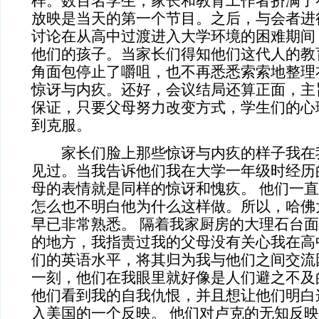
样。数百名学生，家长和教育工作者挤满了礼
放映是当天的第一个节目。之后，与会者进
讨论在从高中过渡进入大学环境的困难期间
他们的孩子。当家长们得知他们这代人的教
角面包停止了嚼咀，也不再悉悉索索地整理
惊讶与内疚。还好，会议结局还算正面，主
保证，只要父母努力改变方式，学生们的心
到克服。
家长们脸上那些惊讶与内疚的样子我在
见过。当我告诉他们我在大学一年级时经历
母的表情就是同样的惊讶和愧疚。 他们一
怎么也不明白他为什么这样做。所以，哈佛
早已非常熟悉。 隔着我家厨房的大理石台
的地方，我指责过我的父母没有关心我在高
们的英语水平，将其归为我与他们之间交流
一刻，他们在我眼里就好像是人们避之不及
他们看到我的自我仇恨，并且想让他们明白
入美国的一个反映。 他们对卢克的无知反