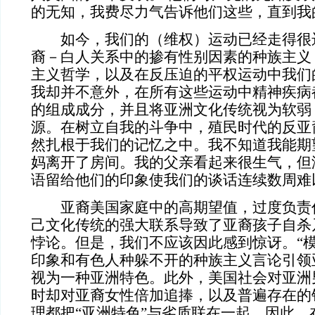
的无知，我费尽力气告诉他们这些，直到我
如今，我们的（维权）运动已经走得很
裔－白人关系中的掺有性别因素的种族主义
主义哲学，以及在反压迫的平权运动中我们
我却并不意外，在所有这些运动中精神疾病
的组成成分，并且将亚洲文化传统视为软弱
源。在树立自我的斗争中，殖民时代的反亚
然扎根于我们的记忆之中。我不知道我能期
妈离开了房间。我的父亲看起来很生气，但
语留给他们的印象使我们的谈话连续数周难
亚裔美国家庭中的高期望值，过度负责
己文化传统的强大联系导致了亚裔孩子自杀
悖论。但是，我们不应该因此感到惊讶。“模
印象和有色人种躲不开的种族主义言论引领
视为一种亚洲特色。此外，美国社会对亚洲
时却对亚裔女性倍加追捧，以及普遍存在的
理都把“亚洲特色”与劣质联在一起。因此，