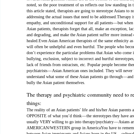
noted, so the poor treatment of us reflects our low standing in 
this article stated, therapists are going to stereotype Asians to 
addressing the actual issues that need to be addressed.Therapy is
empathy, and unconditional support for all patients — but when
Asian patients, therapists forget that all, make an exception, l
and degrading, and make the Asian patient suffer more instead 
healed.Even Asian American therapists of the same ethnicity as 
will often be unhelpful and even hurtful. The people who becom
don’t experience the particular problems that Asian who come i
bullying, exclusion, subject to incorrect and hurtful stereotypes,
lack of friends from ostracism, etc. Popular people become the
psychiatrists — Asian American ones included. They will never 
understand what some of these Asian patients go through — and 
bully the Asian patient themselves.
The therapy and psychiatric community need to 
things:
The reality of an Asian patients’ life and his/her Asian parents a
OPPOSITE of what you’d think — the stereotypes they have are
usually VERY willing to go into therapy/psychiatry — Asians ar
AMERICAN/WESTERN group in AmericaYou have to remember
between Asian immigrants and Asians born in the US — culturall