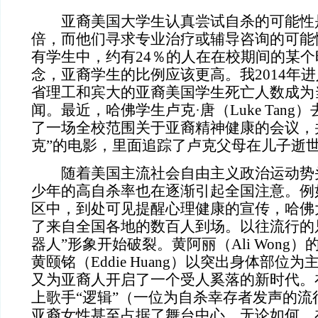
亚裔美国大学生认真尝试自杀的可能性是其
倍，而他们寻求专业治疗或辅导咨询的可能
有学生中，约有24％的人在在校期间的某
念，亚裔学生的比例应该更高。我2014年
省理工和宾大的亚裔美国学生死亡人数成为
闻。最近，哈佛学生卢克·唐（Luke Tan
了一场全校范围关于亚裔精神健康的会议，
克”的电影，里面追踪了卢克父母在儿子逝
随着美国主流社会自由主义政治运动势
少年的高自杀率也在逐渐引起全国注意。例
区中，到处可见提醒心理健康的宣传，哈佛
了来自全国各地的数百人到场。以往流行的
器人”形象开始破裂。黄阿丽（Ali Wong
黄颐铭（Eddie Huang）以突出身体部位
又为亚裔人开启了一个受人奚落的新时代。
上歌手“逻辑”（一位为自杀幸存者发声的流
亚裔女性甚至占据了舞台中心。无论如何，