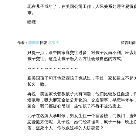
现在儿子成年了，在美国公司工作，人际关系处理容易得
难。
嘿嘿！
作者：
花蜜蜂
回复
格致夫
留言时间：20
只提一点，跟中国家庭交往过多，对孩子反而不利。应该
孩子交往。这是让孩子融入西方社会最自然的方式。
～～～～～～～～～～～～
跟美国孩子和其他亚裔孩子也试过，不过，家长建立不起
长久一致。
再说，美国家长管教孩子大有问题，他们比较放任自流，
烟吸毒，吸大麻完全是公开化的。交通肇事，早恋早怀孕
聚会，我们都提心吊胆，生怕孩子不得不被沾染上。
儿子在名牌大学时候，男女生住一个宿舍楼，门挨门，蜜
恋爱挺方便呢！儿子说：她们经常怪叫，疯子一样，晚上
酒，熏死个人，你敢跟这样的人讲恋爱？！