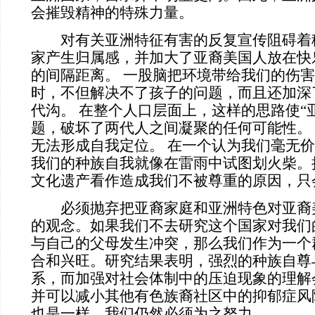
会摧毁精神的特殊力量。
对有关亚洲特征有害的反复宣传阻碍着
家产生归属感，并加大了亚裔美国人放在快乐
的间隔距离。 一股脑把环境带给我们的伤
时，不但解决不了孩子的问题，而且还加深
代沟。 在整个人口层面上，这样的思路使“
题，破坏了两代人之间凝聚的任何可能性。
无法形成自我定位。 在一个认为我们毫无
我们的种族自我就像在雷雨中试图划火柴。
文化遗产看作造成我们不被尊重的原因，只
必须抛弃把亚裔家庭和亚洲特色对亚裔
的观念。如果我们不去研究这个国家对我们
与自己的父母发生冲突，那么我们作为一个
合和兴旺。研究结果表明，强烈的种族自尊
系，而加强对社会体制中的压迫现象的理解
并可以减小其他有色族裔社区中的抑郁症风
也是一样，我们仍然必须为之努力。