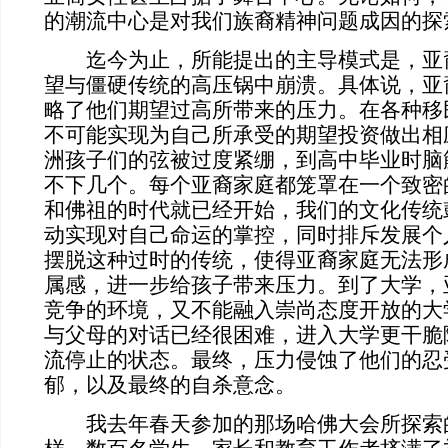
的潮流中心是对我们族裔精神问题成因的探
迄今为止，所能提出的主导模式是，亚
望与僵硬传统的高压锅中崩溃。具体说，亚
略了他们期望过高所带来的压力。在各种移
不可能实现为自己所承受的期望投资做出相
洲孩子们的弦被过度紧绷，到高中毕业时脑
不下几个。每个亚裔家庭都笼罩在一个致密
和佛祖的时代就已经开始，我们的文化传统
动实现对自己命运的掌控，同时排斥发展个
摆脱这种过时的传统，使得亚裔家庭无法形
属感，进一步给孩子带来压力。到了大学，
竞争的环境，又不能融入崇尚态度开放的大
与父母的对话已经很困难，进入大学更干脆
流停止的状态。最终，压力侵蚀了他们的忍
郁，以及最终的自杀意念。
我去年春天参加的那场哈佛大会所探索