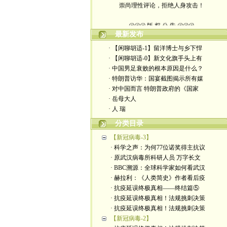
@@@ 版 权 公 告 @@@
最新发布
本博客所发布文章，
· 【闲聊胡适-1】留洋博士与乡下悍
· 【闲聊胡适-0】新文化旗手头上有
除特别注明者外，均为原创。
· 中国男足衰败的根本原因是什么？
· 特朗普访华：国宴截图揭示所有媒
转载或制作视频，
· 对中国而言 特朗普政府的《国家
· 岳母大人
须注明如下版权信息：
· 人 瑞
作者（格致夫）和出处（万维链接）
分类目录
【新冠病毒-3】
· 科学之声：为何77位诺奖得主抗议
· 原武汉病毒所科研人员 万字长文
· BBC溯源：全球科学家如何看武汉
· 赫拉利：《人类简史》作者看后疫
· 抗疫延误终极真相——终结篇⑤
· 抗疫延误终极真相！法规挑刺决策
· 抗疫延误终极真相！法规挑刺决策
【新冠病毒-2】