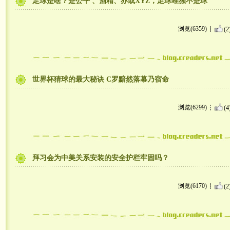
足球是啥？是公平 、酒精、亦或XYZ，足球唯独不是球
浏览(6359)
(2
世界杯猜球的最大秘诀 C罗黯然落幕乃宿命
浏览(6299)
(4
拜习会为中美关系安装的安全护栏牢固吗？
浏览(6170)
(2