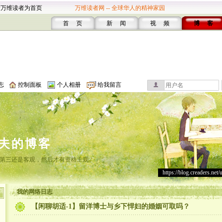
设万维读者为首页
万维读者网 -- 全球华人的精神家园
首 页
新 闻
视 频
博 客
志
控制面板
个人相册
给我留言
夫的博客
第三还是客观，然后才有资格主观。
https://blog.creaders.net/
我的网络日志
【闲聊胡适-1】留洋博士与乡下悍妇的婚姻可取吗？