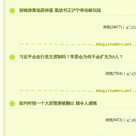
胡锦涛离场因神器 栗战书王沪宁举动耐玩味
浏览(24677)
(1
习近平会改行党主席制吗？常委会为何不会扩充为9人？
浏览(7924)
(3
纽约时报一个大胆预测被翻出 颇令人感慨
浏览(9472)
(6