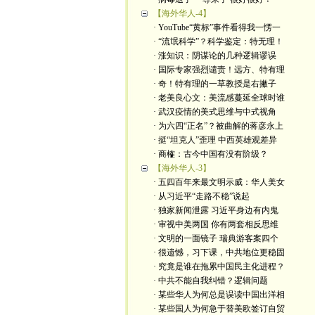
【海外华人-4】
· YouTube“黄标”事件看得我一愣一
· “流氓科学”？科学鉴定：特无理！
· 涨知识：阴谋论的几种逻辑谬误
· 国际专家强烈谴责！远方、特有理
· 奇！特有理的一草教授是右撇子
· 老美良心文：美流感蔓延全球时谁
· 武汉疫情的美式思维与中式视角
· 为六四“正名”？被曲解的蒋彦永上
· 挺“坦克人”歪理 中西英雄观差异
· 商榷：古今中国有没有阶级？
【海外华人-3】
· 五四百年来最文明示威：华人美女
· 从习近平“走路不稳”说起
· 独家新闻泄露 习近平身边有内鬼
· 审视中美两国 你有两套相反思维
· 文明的一面镜子 瑞典游客案四个
· 很遗憾，习下课，中共地位更稳固
· 究竟是谁在拖累中国民主化进程？
· 中共不能自我纠错？逻辑问题
· 某些华人为何总是误读中国出洋相
· 某些国人为何急于替美欧签订自贸