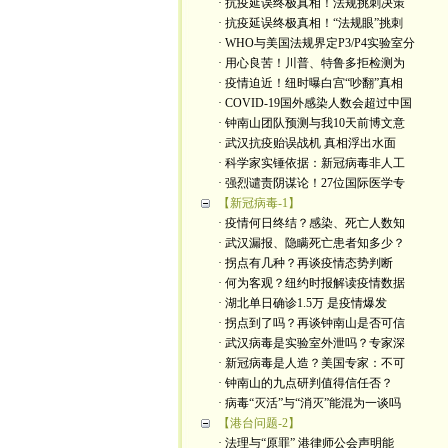
· 抗疫延误终极真相！法规挑刺决策
· 抗疫延误终极真相！“法规眼”挑刺
· WHO与美国法规界定P3/P4实验室分
· 用心良苦！川普、特鲁多拒检测为
· 疫情迫近！纽时曝白宫“吵翻”真相
· COVID-19国外感染人数会超过中国
· 钟南山团队预测与我10天前博文意
· 武汉抗疫贻误战机 真相浮出水面
· 科学家实锤依据：新冠病毒非人工
· 强烈谴责阴谋论！27位国际医学专
【新冠病毒-1】
· 疫情何日终结？感染、死亡人数知
· 武汉漏报、隐瞒死亡患者知多少？
· 拐点有几种？再谈疫情态势判断
· 何为客观？纽约时报解读疫情数据
· 湖北单日确诊1.5万 是疫情爆发
· 拐点到了吗？再谈钟南山是否可信
· 武汉病毒是实验室外泄吗？专家深
· 新冠病毒是人造？美国专家：不可
· 钟南山的九点研判值得信任否？
· 病毒“灭活”与“消灭”能混为一谈吗
【港台问题-2】
· 法理与“原罪” 港律师公会声明能