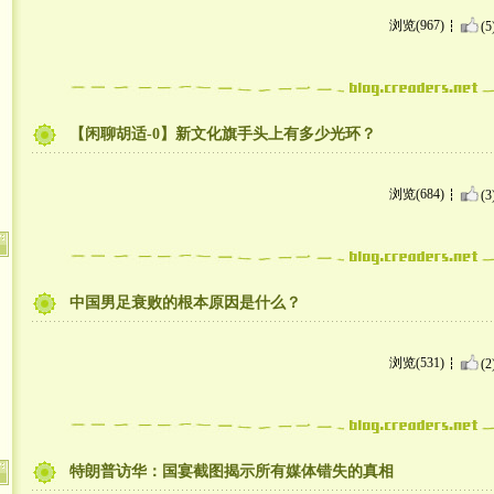
浏览(967)
(5
【闲聊胡适-0】新文化旗手头上有多少光环？
浏览(684)
(3
中国男足衰败的根本原因是什么？
浏览(531)
(2
特朗普访华：国宴截图揭示所有媒体错失的真相