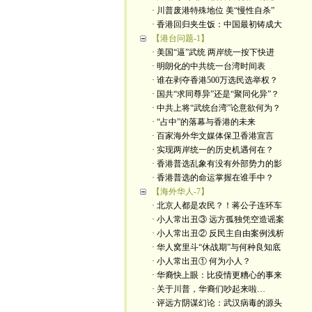
· 川普废港特殊地位 美“慢性自杀”
· 香港回归夹生饭：中国最初铸成大
【港台问题-1】
· 美国“逼”武统 两岸统一按下快进
· 明朗化的中共统一台湾时间表
· 谁在剥夺香港500万选民选举权？
· 国共“求同尊异”还是“聚同化异”？
· 中共上将“武统台湾”论意欲何为？
· “占中”的落幕与香港的未来
· 百家海外华文媒体保卫香港宣言
· 实现两岸统一的历史机遇何在？
· 香港普选乱象有没有外部势力的影
· 香港普选的命运掌握在谁手中？
【海外华人-7】
· 北京人都是农民？！蒋公子连环车
· 小人常出丑③ 远方孤独凭空造谣案
· 小人常出丑② 反民主自由案例浅析
· 华人窝里斗“休战期”与何种良知底
· 小人常出丑① 何为小人？
· 华裔快上眼：比疫情更糟心的事来
· 关于川普，华裔们吵起来啦…
· 评远方阴谋幻论：武汉病毒的源头