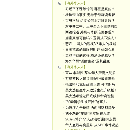
【海外华人-2】
· 习近平下课等传闻 哪些是真的？
· 杜撰歪曲事实 无异于侮辱读者智
· 百思不解 烂文如何上万维导读？
· 对中共二中、三中全会不靠谱的误
· 两篇报道 外媒与华媒谁更客观？
· 虐童真相可信吗？逻辑从不骗人！
· 悲哀！ 国人的现实VS华人的极端
· 日渐荒谬的博眼球时评 你怎么看
· 某些华裔的选择 糊涂还是聪明？
· 海外华媒“谋财害命”及其乱象
【海外华人-1】
· 盲从 非理性 某些华人距离文明多
· 万维整风之建议 嘎哈啦最新道歉
· 抬出哈耶克反政治正确 可惜闹乌
· 美大选催生华人政治生态升级版！
· 美大选考验选民底线和华裔智慧
· “8000留学生被开除”这事儿
· 为嘎虔之争矫情 洒向网络都是爱
· 我不劝说“虔谦”博友留在万维
· SCA-5博弈 华人政治功课的8点思
· 华人底线与窝里斗 从ABC事件说起