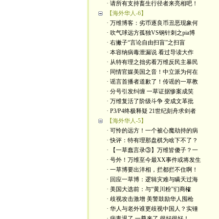
· 请所有支持畜生行径者来亮相吧！
【海外华人-6】
· 万维博客：劣币逐良币丑恶现象何
· 吹气球远方孤独VS钢针刺之pia博
· 右撇子“言论自由扫盲”之扫盲
· 本容纳病毒泄漏说 看过导读大作
· 从特有理之拙劣看万维反民主暴民
· 同情官媒美国之音！中立派为何在
· 谣言首播者道歉了！传谣的一草教
· 分号引发纠缠 一草证据惨案成笑
· 万维复活了阶级斗争 变成文革批
· P3/P4终极释疑 21世纪刻舟求剑者
【海外华人-5】
· 可怜的远方！一个被心魔劫持的病
· 快评：特有理那盘棋为啥下不了？
· 【一草蠢言录③】万维皆傻子？一
· 号外！万维至今最XX事件或将发生
· 一草博要出洋相，拦都拦不住啊！
· 回应一草博：逻辑灾难与瞒天过海
· 美国大选前：与“黄川粉”们商榷
· 歧视攻击激增 美警鼓励华人囤枪
· 华人与老外谁更歧视中国人？实锤
· 病毒退了 一尊来了 很好很好！