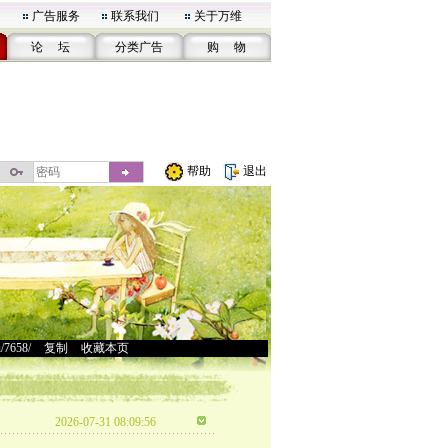
广告服务
联系我们
关于万维
论 坛
分类广告
购 物
帮助
退出
u/7658/
>
复制
>
收藏本页
2026-07-31 08:09:56