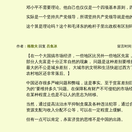
邓小平不需要理论。他自己也仅仅是一个四项基本原则，
实际是一个坚持共产党领导，所谓坚持共产党领导就是他
这个算是理论吗？这个和毛泽东的枪杆子里出政权有区别
作者：
格致夫
回复
吕鱼冰
留言时间：20
【在一个大国搞市场经济，一些地区比另外一些地区先富
部分人先富是十分正常自然的现象， 问题是这种差别要维
最大的不公是城乡差别， 大城市的文明和生活快超过西方
农村地区还非常落后。】
中国还存很多严峻问题和弊端，这是事实。至于贫富差别
为的“要维持多久”问题。在保障私有财产不可侵犯的市场
在某种程度上也是不以人的意志为转移。
当然，通过提高法治水平抑制贪腐及各种违法犯罪，通过
资源支配与收入分配不公等，可以在一定程度上缓解。
但有一点可以肯定，杀富济贫的思维不是中国的出路。