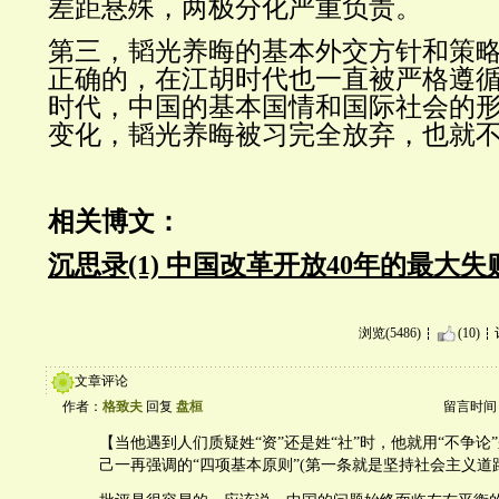
差距悬殊，两极分化严重负责。
第三，韬光养晦的基本外交方针和策
正确的，在江胡时代也一直被严格遵
时代，中国的基本国情和国际社会的
变化，韬光养晦被习完全放弃，也就
相关博文：
沉思录(1) 中国改革开放40年
的
最大失
浏览(5486)
(10)
文章评论
作者：
格致夫
回复
盘桓
留言时间：20
【当他遇到人们质疑姓“资”还是姓“社”时，他就用“不争论
己一再强调的“四项基本原则”(第一条就是坚持社会主义道