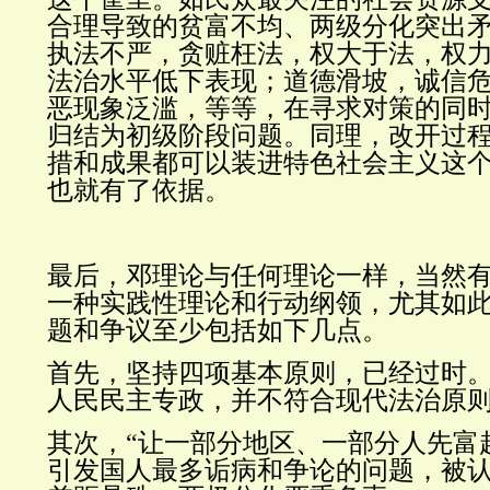
合理导致的贫富不均、两级分化突出
执法不严，贪赃枉法，权大于法，权
法治水平低下表现；道德滑坡，诚信
恶现象泛滥，等等，在寻求对策的同
归结为初级阶段问题。同理，改开过
措和成果都可以装进特色社会主义这
也就有了依据。
最后，邓理论与任何理论一样，当然
一种实践性理论和行动纲领，尤其如
题和争议至少包括如下几点。
首先，坚持四项基本原则，已经过时
人民民主专政，并不符合现代法治原
其次，
“
让一部分地区、一部分人先富
引发国人最多诟病和争论的问题，被