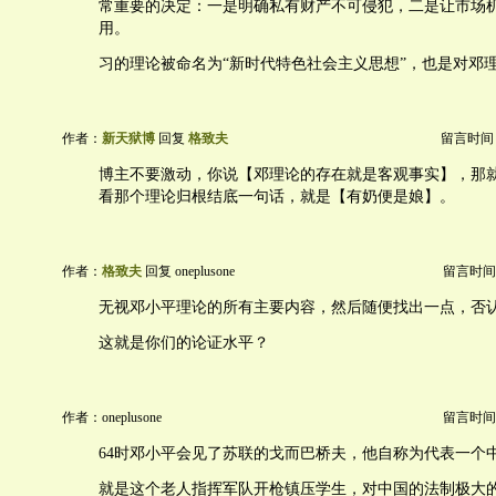
常重要的决定：一是明确私有财产不可侵犯，二是让市场
用。
习的理论被命名为“新时代特色社会主义思想”，也是对邓
作者：
新天狱博
回复
格致夫
留言时间：20
博主不要激动，你说【邓理论的存在就是客观事实】，那
看那个理论归根结底一句话，就是【有奶便是娘】。
作者：
格致夫
回复 oneplusone
留言时间：20
无视邓小平理论的所有主要内容，然后随便找出一点，否
这就是你们的论证水平？
作者：oneplusone
留言时间：20
64时邓小平会见了苏联的戈而巴桥夫，他自称为代表一个
就是这个老人指挥军队开枪镇压学生，对中国的法制极大