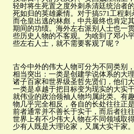
轻时将生死置之度外刺杀清廷统治者
死如归的英雄豪情。对于搞571工程
而仓皇出逃的林彪，中共最终也肯定
期间的功绩。海外左右派别人士也一
些历史人物的不客观。为啥到了邓小
些左右人士，就不需要客观了呢？
古今中外的伟大人物可分为不同类别
相当突出：一类是创建学说体系的大
诸子百家和世界级圣哲先贤们，他们
一类是卓越于把目标变为现实的大实
就伟业的政治领袖人物均属此类。有
物几乎完全相反，各自的长处往往正
前者通常并不善长于实干，而后者往
世界上有不少伟大人物在不同领域取
少有人既是大理论家，又属大实干家