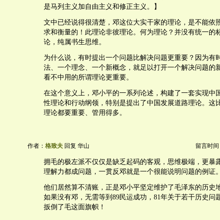
是马列主义加自由主义和修正主义。】
文中已经说得很清楚，邓这位大实干家的理论，是不能依
求和衡量的！此理论非彼理论。何为理论？并没有统一的
论，纯属书生思维。
为什么说，有时提出一个问题比解决问题更重要？因为有
法、一个理念、一个新概念，就足以打开一个解决问题的
看不中用的所谓理论更重要。
在这个意义上，邓小平的一系列论述，构建了一套实现中
性理论和行动纲领，特别是提出了中国发展道路理论。这
理论都要重要、管用得多。
作者：
格致夫
回复 华山
留言时间：20
拥毛的极左派不仅仅是缺乏起码的客观，思维极端，更暴
理解力都成问题，一贯反邓就是一个很能说明问题的例证
他们居然算不清账，正是邓小平坚定维护了毛泽东的历史
如果没有邓，无需等到89民运成功，81年关于若干历史问
扳倒了毛这面旗帜！