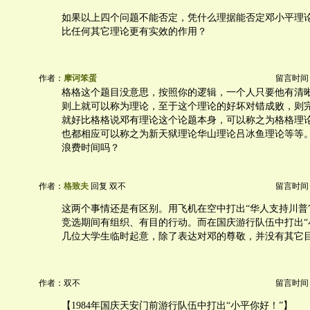
如果以上四个问题不能否定，凭什么理据能否定邓小平理
比任何其它理论更有实效的作用？
作者：
摩诃笨蛋
留言时间：20
格格这个题目没意思，按照你的逻辑，一个人只要他有清
则上就可以称为理论，至于这个理论的好坏对错成败，则
就好比格格说邓有理论这个论题本身，可以称之为格格理
也都相应可以称之为新天狱理论华山理论吕冰鱼理论等等
浪费时间吗？
作者：
格致夫
回复 双不
留言时间：20
这两个事情还是有区别。用飞机在空中打出“华人支持川普
竞选期间有组织、有目的行动。而在国庆游行队伍中打出“
几位大学生临时起意，除了表达对邓的尊敬，并没有其它
作者：双不
留言时间：20
【1984年国庆天安门前游行队伍中打出“小平你好！”】