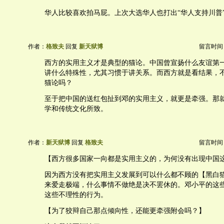
华人比较喜欢拍马屁。上次大选华人也打出“华人支持川普
作者：
格致夫
回复
新天狱博
留言时间：20
西方的实用主义才是典型的猫论。中国曾宣扬什么友谊第
讲什么特殊性，尤其习惯于讲关系。而西方就是看结果，
猫论吗？
至于把中国的送红包扯到邓的实用主义，就更是牵强。那
学和传统文化所致。
作者：
新天狱博
回复
格致夫
留言时间：20
【西方很多国家一向都是实用主义的，为何没有出现中国
因为西方没有把实用主义发展到可以什么都不顾的【黑白
来爱走极端，什么事情不做绝是决不罢休的。邓小平的这
这些不理性的行为。
【为了狡辩自己那点倾向性，还能更牵强附会吗？】