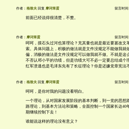
作者：
格致夫
回复
摩诃笨蛋
留言时间：20
前面已经说得很清楚，不赘。
作者：
摩诃笨蛋
留言时间：20
呵呵，摸石头过河也算理论？充其量也就是最近要篡改文
索。具体问题上，积极的做法就是文件没规定不能做我就
偏，消极的做法是文件没规定可以做我就不做。不就是这
不否认邓小平的功绩，但是功绩大可不必一定要总结成个
红军溃逃也是毛泽东先有了长征理论？你是还嫌党章宪法
作者：
格致夫
回复
摩诃笨蛋
留言时间：20
呵呵，是你对我的问题没看明白。
一个理论，从对国家发展阶段的基本判断，到一党的思想
路理论，到基本方法论和策略，全面控制一个国家长达40
期继续控制下去！
谁能说这样的理论没有意义？