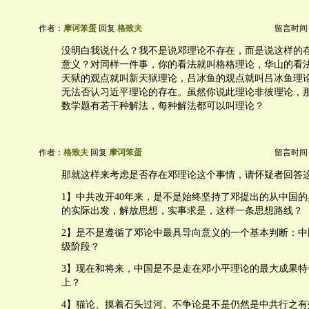
作者：
摩诃笨蛋
回复
格致夫
留言时间：20
没明白我说什么？我不是说邓理论不存在，而是说这样的
意义？对同样一件事，你的看法就叫格格理论，华山的看
天狱的观点就叫新天狱理论，吕冰鱼的观点就叫吕冰鱼理
无法否认习近平理论的存在。虽然你说此理论非彼理论，
数学题有若干种解法，每种解法都可以叫理论？
作者：
格致夫
回复
摩诃笨蛋
留言时间：20
那就这样来考虑是否存在邓理论这个事情，请怀疑者回答
1】中共改开40年来，是不是始终坚持了邓提出的从中国
的实际出发，解放思想，实事求是，这样一条思想路线？
2】是不是遵循了邓论中最具导向意义的一个基本判断：中
级阶段？
3】现在和将来，中国是不是走在邓小平理论的最大成果特
上？
4】猫论、摸着石头过河、不争论是不是仍然是中共行之有