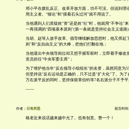
邓小平在拨乱反正、改革开放方面，功不可没。但说到理
用主义者。“猫论”和“摸着石头过河”就不用说了。
当他遇到人们质疑姓“资”还是姓“社”时，他就用“不争论”
一再强调的“四项基本原则”(第一条就是坚持社会主义道路
当胡、赵等人放手改革、倡导继续解放思想时，他又挥起了
则”和“反自由主义”的大棒，把他们打翻在地；
当他退出中央领导岗位却又想手握军权时，立即着手修改
党员担任“中央军委主席”；
为了维护他当年“反右领导小组组长”的名誉，虽然同意为5
但坚持说“反右运动是正确的，只不过是“扩大化”了。为了
万右派平反的同时，坚持保留章伯钧等7名右派分子不予平
------
作者：
日有所思
留言时间：20
格老近来说话越来越中允了。也有创意。赞一个！