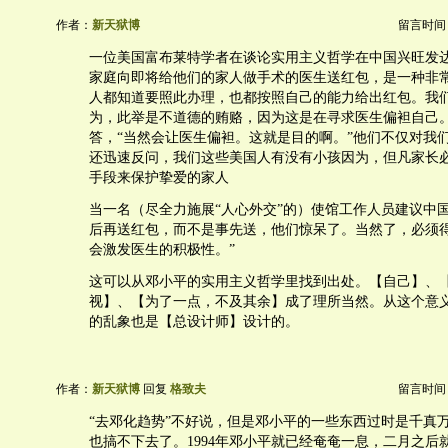
作者：
新天狱博
留言时间：20
一位美国富布莱特学者在谈论实用主义哲学在中国兴旺发达
家庭向即将给他们的家人做手术的医生送红包，是一种非
人都知道要照此办理，也都按照自己的能力给出红包。我
为，此举是不道德的贿赂，因为这是在寻求医生偏袒自己
答，“当然会让医生偏袒。这就是目的啊。”他们不仅对我
还迅速反问，我们这些美国人有没有小孩因为，但凡家长
手段来保护挚爱的家人
当一名（尽全力施展“人心外交”的）使馆工作人员建议中
后再送红包，而不是事先送，他们惊呆了。当然了，必须
会激发医生的积极性。”
这可以从邓小平的实用主义哲学里找到出处。【自己】、
视】、【为了一点，不及其余】成了理所当然。从这个意
的乱象也是【总设计师】设计的。
作者：
新天狱博
回复
格致夫
留言时间：20
“去邓化趋势”不好说，但是邓小平的一些东西过时是千真
也搞不下去了。1994年邓小平就已经奄奄一息，二月之后