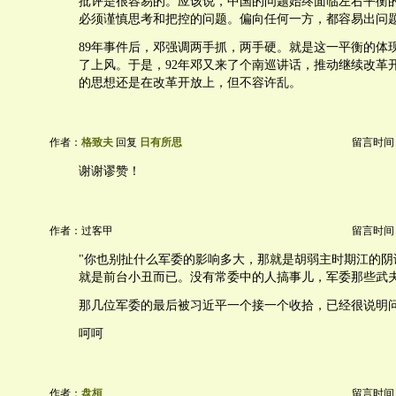
批评是很容易的。应该说，中国的问题始终面临左右平衡
必须谨慎思考和把控的问题。偏向任何一方，都容易出问
89年事件后，邓强调两手抓，两手硬。就是这一平衡的体
了上风。于是，92年邓又来了个南巡讲话，推动继续改革
的思想还是在改革开放上，但不容许乱。
作者：
格致夫
回复
日有所思
留言时间：20
谢谢谬赞！
作者：过客甲
留言时间：20
"你也别扯什么军委的影响多大，那就是胡弱主时期江的阴
就是前台小丑而已。没有常委中的人搞事儿，军委那些武
那几位军委的最后被习近平一个接一个收拾，已经很说明问
呵呵
作者：
盘桓
留言时间：20