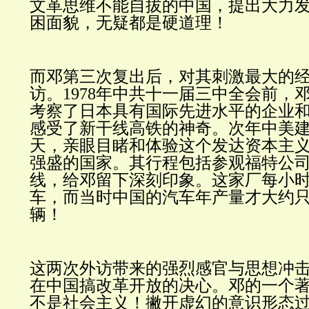
文革思维不能自拔的中国，提出大力
困
面貌
，无疑都是硬道理！
而邓第三次复出后，对其刺激最大的
访。1978年中共十一届三中全会前，
考察了日本具有国际先进水平的企业
感受了新干线高铁的神奇。次年中美建
天，亲眼目睹和体验这个发达资本主
强盛的国家。其行程包括参观福特公
线，给邓留下深刻印象。这家厂每小时
车，而当时中国的汽车年产量才大约只有
辆！
这两次外访带来的强烈感官与思想冲
在中国搞改革开放的决心。邓的一个
不是社会主义！撇开虚幻的意识形态