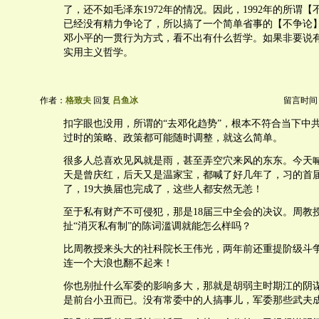
了，还不如毛泽东1972年的情况。因此，1992年的所谓
已经没有精力争论了，所以搞了一个简单省事的【不争论
邓小平的一贯行为方式，看不出有什么哲学。如果非要说
实用主义哲学。
作者：
格致夫
回复
吕鱼冰
留言时间：20
扣字眼也没用，所谓的“去邓化趋势”，根本不符合当下中
过时的策略、政策都可能随时调整，就这么简单。
很多人总喜欢见风就是雨，甚至弄空穴来风的东东。今天
天是曾庆红，后天又是温家宝，都喊了好几年了，习的首届
了，19大换届也完成了，这些人都安然无恙！
至于私有财产不可侵犯，那是18届三中全会的决议。周教
扯“消灭私有制”的陈词滥调就能怎么样吗？
比周教授来头大的社科院长王伟光，两年前还重提阶级斗
连一个大浪也翻不起来！
你也别扯什么军委的影响多大，那就是胡弱主时期江的阴
是前台小丑而已。没有常委中的人搞事儿，军委那些武夫