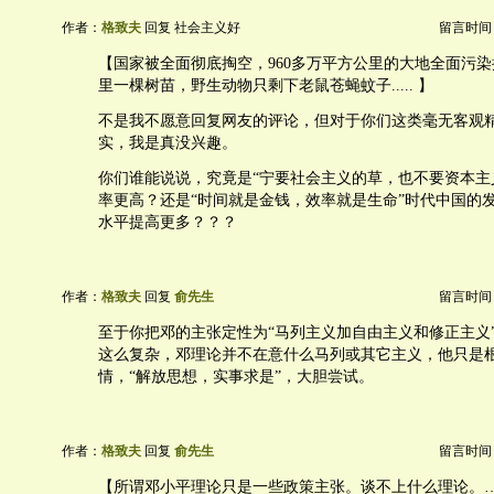
作者：
格致夫
回复 社会主义好
留言时间：20
【国家被全面彻底掏空，960多万平方公里的大地全面污染
里一棵树苗，野生动物只剩下老鼠苍蝇蚊子..... 】
不是我不愿意回复网友的评论，但对于你们这类毫无客观
实，我是真没兴趣。
你们谁能说说，究竟是“宁要社会主义的草，也不要资本主
率更高？还是“时间就是金钱，效率就是生命”时代中国的
水平提高更多？？？
作者：
格致夫
回复
俞先生
留言时间：20
至于你把邓的主张定性为“马列主义加自由主义和修正主义
这么复杂，邓理论并不在意什么马列或其它主义，他只是
情，“解放思想，实事求是”，大胆尝试。
作者：
格致夫
回复
俞先生
留言时间：20
【所谓邓小平理论只是一些政策主张。谈不上什么理论。…