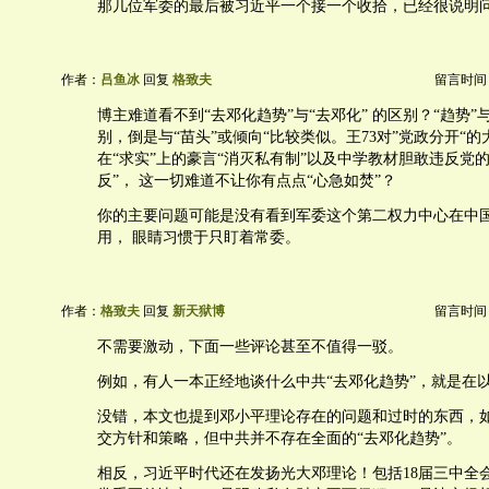
那几位军委的最后被习近平一个接一个收拾，已经很说明
作者：
吕鱼冰
回复
格致夫
留言时间：20
博主难道看不到“去邓化趋势”与“去邓化” 的区别？“趋势”
别，倒是与“苗头”或倾向“比较类似。王73对”党政分开“
在“求实”上的豪言“消灭私有制”以及中学教材胆敢违反党
反”， 这一切难道不让你有点点“心急如焚”？
你的主要问题可能是没有看到军委这个第二权力中心在中
用， 眼睛习惯于只盯着常委。
作者：
格致夫
回复
新天狱博
留言时间：20
不需要激动，下面一些评论甚至不值得一驳。
例如，有人一本正经地谈什么中共“去邓化趋势”，就是在
没错，本文也提到邓小平理论存在的问题和过时的东西，
交方针和策略，但中共并不存在全面的“去邓化趋势”。
相反，习近平时代还在发扬光大邓理论！包括18届三中全