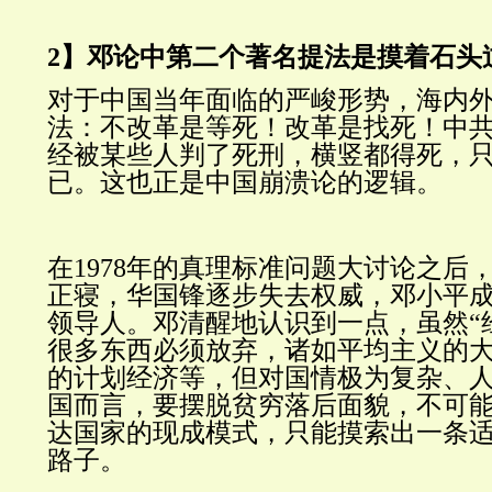
2】邓论中第二个著名提法是摸着石头
对于中国当年面临的严峻形势，海内
法：不改革是等死！改革是找死！中
经被某些人判了死刑，横竖都得死，
已。这也正是中国崩溃论的逻辑。
在1978年的真理标准问题大讨论之后，
正寝，华国锋逐步失去权威，邓小平
领导人。邓清醒地认识到一点，虽然“
很多东西必须放弃，诸如平均主义的
的计划经济等，但对国情极为复杂、
国而言，要摆脱贫穷落后面貌，不可
达国家的现成模式，只能摸索出一条
路子。