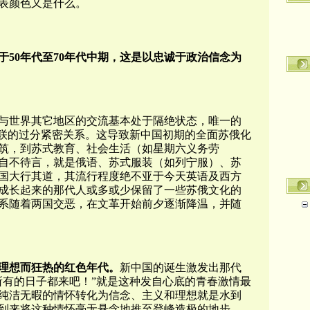
表颜色又是什么。
于50年代至70年代中期，这是以忠诚于政治信念为
与世界其它地区的交流基本处于隔绝状态，唯一的
苏联的过分紧密关系。这导致新中国初期的全面苏俄化
筑，到苏式教育、社会生活（如星期六义务劳
自不待言，就是俄语、苏式服装（如列宁服）、苏
国大行其道，其流行程度绝不亚于今天英语及西方
成长起来的那代人或多或少保留了一些苏俄文化的
系随着两国交恶，在文革开始前夕逐渐降温，并随
理想而狂热的红色年代。
新中国的诞生激发出那代
所有的日子都来吧！”就是这种发自心底的青春激情最
纯洁无暇的情怀转化为信念、主义和理想就是水到
到来将这种情怀毫无悬念地推至登峰造极的地步。