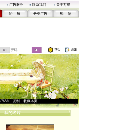
广告服务
联系我们
关于万维
论 坛
分类广告
购 物
帮助
退出
u/7658/
>
复制
>
收藏本页
我的名片