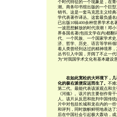
个时代特征的一个现象是，在青
潮。商务印书馆出版的一个巨型
销书。这是一套马克思主义经典
学代表著作译丛。这套最负盛名的
已出版10辑400余种世界学术
一波思想解放的时代浪潮！邓小平
界各国名著(包括文学在内)都翻
代、一个民族、一个国家学术史
济、哲学、历史、语言等学科领
着人类曾经到达过的精神境界，
丛书引入中国，开阔了不止一代
为“对我国学术文化有基本建设
在如此宽松的大环境下，几
化的极右派便应运而生了。
不难
第二代。最能代表该派观点和主张
《河殇》。该片的主要创作骨干
人。该片从反思和批判中国传统的
片中对包括长城和龙在内的一些
和评判，同时旗帜鲜明地表达了
后在中国社会引起极大轰动，成