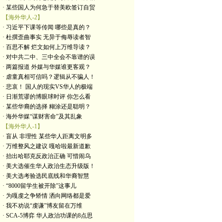
· 某些国人为何急于替美欧签订自贸
【海外华人-2】
· 习近平下课等传闻 哪些是真的？
· 杜撰歪曲事实 无异于侮辱读者智
· 百思不解 烂文如何上万维导读？
· 对中共二中、三中全会不靠谱的误
· 两篇报道 外媒与华媒谁更客观？
· 虐童真相可信吗？逻辑从不骗人！
· 悲哀！ 国人的现实VS华人的极端
· 日渐荒谬的博眼球时评 你怎么看
· 某些华裔的选择 糊涂还是聪明？
· 海外华媒“谋财害命”及其乱象
【海外华人-1】
· 盲从 非理性 某些华人距离文明多
· 万维整风之建议 嘎哈啦最新道歉
· 抬出哈耶克反政治正确 可惜闹乌
· 美大选催生华人政治生态升级版！
· 美大选考验选民底线和华裔智慧
· “8000留学生被开除”这事儿
· 为嘎虔之争矫情 洒向网络都是爱
· 我不劝说“虔谦”博友留在万维
· SCA-5博弈 华人政治功课的8点思