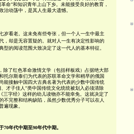
闹革命”和知识青年上山下乡。未能接受良好的教育，
政治动荡中，是其人生最大遗憾。
七岁看老。这未免有些夸张，但一个人一生中最主
代，却是无容置疑的。就对人一生有决定性影响的
典型的阅读范围大致决定了这一代人的基本特征。
忆，除了红色革命激情文学（包括样板戏）占据绝大部
和托尔斯泰们为代表的苏联革命文学和稍早的俄国
尚能接触中国四大古典名著为代表的少数中国传统
相、才子佳人”类中国传统文化统统被划入必须清除
至《三字经》这样的幼儿读物亦不能幸免。这就决定了
的不完整和结构缺陷，虽然少数优秀分子可以在人
普遍现象。
70年代中期至90年代中期。