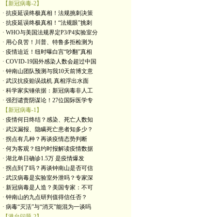
【新冠病毒-2】
· 抗疫延误终极真相！法规挑刺决策
· 抗疫延误终极真相！“法规眼”挑刺
· WHO与美国法规界定P3/P4实验室分
· 用心良苦！川普、特鲁多拒检测为
· 疫情迫近！纽时曝白宫“吵翻”真相
· COVID-19国外感染人数会超过中国
· 钟南山团队预测与我10天前博文意
· 武汉抗疫贻误战机 真相浮出水面
· 科学家实锤依据：新冠病毒非人工
· 强烈谴责阴谋论！27位国际医学专
【新冠病毒-1】
· 疫情何日终结？感染、死亡人数知
· 武汉漏报、隐瞒死亡患者知多少？
· 拐点有几种？再谈疫情态势判断
· 何为客观？纽约时报解读疫情数据
· 湖北单日确诊1.5万 是疫情爆发
· 拐点到了吗？再谈钟南山是否可信
· 武汉病毒是实验室外泄吗？专家深
· 新冠病毒是人造？美国专家：不可
· 钟南山的九点研判值得信任否？
· 病毒“灭活”与“消灭”能混为一谈吗
【港台问题-2】