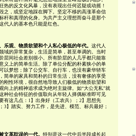
狂热的反文化风暴，没有表现出任何迟疑或动摇！
毁之，或坚定地踩在脚下。坚定不移的高涨革命信
标杆和真理的化身。为共产主义理想而奋斗是那个
这代人的基本色只能是红色。
、乐观、物质欲望和个人私心极低的年代。
这代人
领域的异常复杂，生活是简单，甚至单调的。当时
阶层间社会差别很小。所有阶层的人几乎都只能靠
意义上的简单生活。除了单位分配的朴素狭小的单
可以梦想；除了公交车、自行车，也没有豪华轿车
，简单的家具和简朴的日常生活，没有奢侈的享受
的刚性环境，很自然地导致人们极低的物质欲望和
观向上的精神追求成为绝对主旋律。如“大公无私”就
这种社会特征的价值取向从年轻人择偶标准即可见
要有这几点：1】出身好（工农兵）；2】思想先
；3】踏实、努力工作，是先进、模范、标兵最好；
被文革耽误的一代。
特别是这一代中后半段成长起