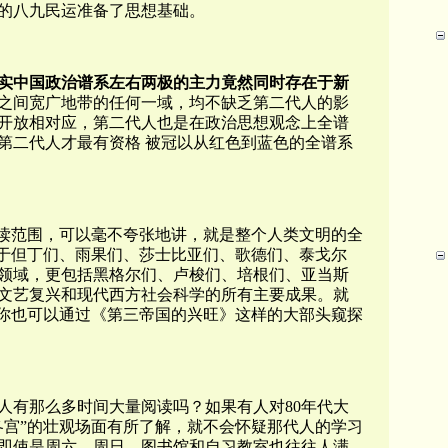
的八九民运准备了思想基础。
实中国政治谱系左右两极的主力竟然同时存在于新
之间宽广地带的任何一域，均不缺乏第二代人的影
开放相对应，第二代人也是在政治思想观念上全谱
第二代人才最有资格 被冠以从红色到蓝色的全谱系
阅读范围，可以毫不夸张地讲，就是整个人类文明的全
限于但丁们、雨果们、莎士比亚们、歌德们、泰戈尔
领域，更包括黑格尔们、卢梭们、培根们、亚当斯
文艺复兴和现代西方社会科学的所有主要成果。就
，你也可以通过《第三帝国的兴旺》这样的大部头窥探
人有那么多时间大量阅读吗？如果有人对80年代大
冬宫”的壮观场面有所了解，就不会怀疑那代人的学习
即使是周六、周日，图书馆和自习教室也往往人满