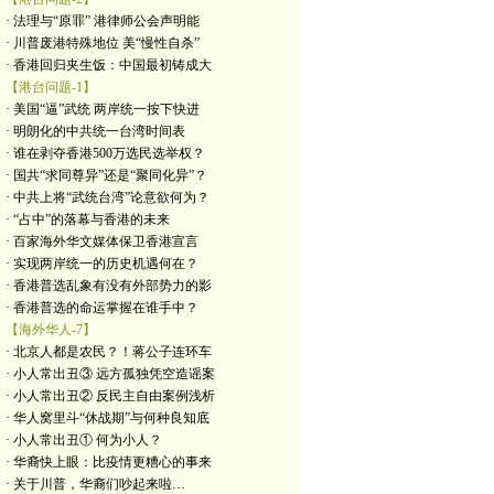
· 法理与“原罪” 港律师公会声明能
· 川普废港特殊地位 美“慢性自杀”
· 香港回归夹生饭：中国最初铸成大
【港台问题-1】
· 美国“逼”武统 两岸统一按下快进
· 明朗化的中共统一台湾时间表
· 谁在剥夺香港500万选民选举权？
· 国共“求同尊异”还是“聚同化异”？
· 中共上将“武统台湾”论意欲何为？
· “占中”的落幕与香港的未来
· 百家海外华文媒体保卫香港宣言
· 实现两岸统一的历史机遇何在？
· 香港普选乱象有没有外部势力的影
· 香港普选的命运掌握在谁手中？
【海外华人-7】
· 北京人都是农民？！蒋公子连环车
· 小人常出丑③ 远方孤独凭空造谣案
· 小人常出丑② 反民主自由案例浅析
· 华人窝里斗“休战期”与何种良知底
· 小人常出丑① 何为小人？
· 华裔快上眼：比疫情更糟心的事来
· 关于川普，华裔们吵起来啦…