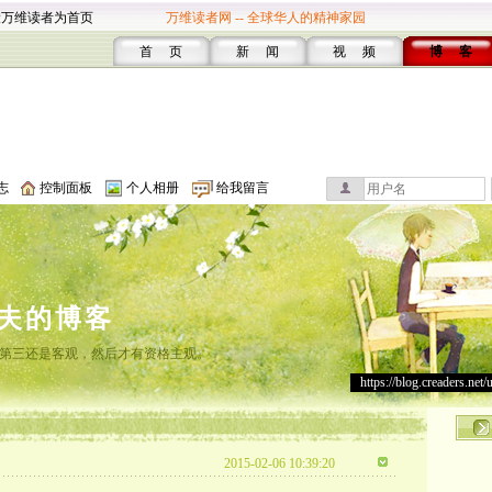
设万维读者为首页
万维读者网 -- 全球华人的精神家园
首 页
新 闻
视 频
博 客
志
控制面板
个人相册
给我留言
夫的博客
第三还是客观，然后才有资格主观。
https://blog.creaders.net/
2015-02-06 10:39:20