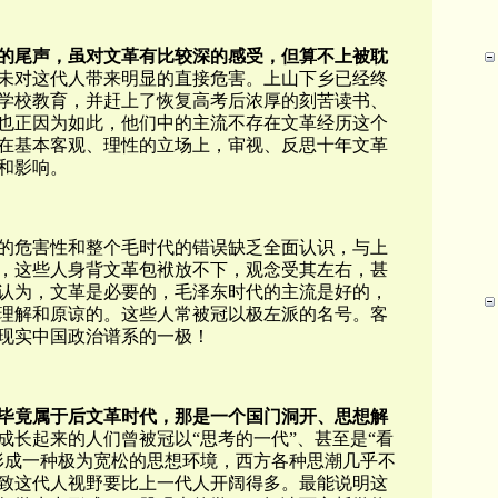
的尾声，虽对文革有比较深的感受，但算不上被耽
未对这代人带来明显的直接危害。上山下乡已经终
学校教育，并赶上了恢复高考后浓厚的刻苦读书、
也正因为如此，他们中的主流不存在文革经历这个
在基本客观、理性的立场上，审视、反思十年文革
和影响。
的危害性和整个毛时代的错误缺乏全面认识，与上
，这些人身背文革包袱放不下，观念受其左右，甚
认为，文革是必要的，毛泽东时代的主流是好的，
理解和原谅的。这些人常被冠以极左派的名号。客
现实中国政治谱系的一极！
毕竟属于后文革时代，那是一个国门洞开、思想解
成长起来的人们曾被冠以“思考的一代”、甚至是“看
形成一种极为宽松的思想环境，西方各种思潮几乎不
致这代人视野要比上一代人开阔得多。最能说明这