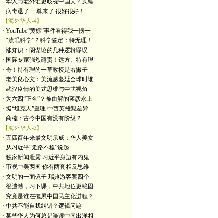
· 华人与老外谁更歧视中国人？实锤
· 病毒退了 一尊来了 很好很好！
【海外华人-4】
· YouTube“黄标”事件看得我一愣一
· “流氓科学”？科学鉴定：特无理！
· 涨知识：阴谋论的几种逻辑谬误
· 国际专家强烈谴责！远方、特有理
· 奇！特有理的一草教授是右撇子
· 老美良心文：美流感蔓延全球时谁
· 武汉疫情的美式思维与中式视角
· 为六四“正名”？被曲解的蒋彦永上
· 挺“坦克人”歪理 中西英雄观差异
· 商榷：古今中国有没有阶级？
【海外华人-3】
· 五四百年来最文明示威：华人美女
· 从习近平“走路不稳”说起
· 独家新闻泄露 习近平身边有内鬼
· 审视中美两国 你有两套相反思维
· 文明的一面镜子 瑞典游客案四个
· 很遗憾，习下课，中共地位更稳固
· 究竟是谁在拖累中国民主化进程？
· 中共不能自我纠错？逻辑问题
· 某些华人为何总是误读中国出洋相