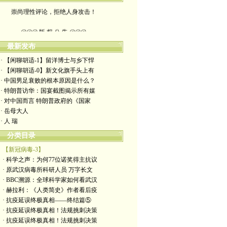
崇尚理性评论，拒绝人身攻击！
@@@ 版 权 公 告 @@@
本博客所发布文章，
最新发布
· 【闲聊胡适-1】留洋博士与乡下悍
除特别注明者外，均为原创。
· 【闲聊胡适-0】新文化旗手头上有
· 中国男足衰败的根本原因是什么？
转载或制作视频，
· 特朗普访华：国宴截图揭示所有媒
· 对中国而言 特朗普政府的《国家
须注明如下版权信息：
· 岳母大人
· 人 瑞
作者（格致夫）和出处（万维链接）
分类目录
【新冠病毒-3】
· 科学之声：为何77位诺奖得主抗议
· 原武汉病毒所科研人员 万字长文
· BBC溯源：全球科学家如何看武汉
· 赫拉利：《人类简史》作者看后疫
· 抗疫延误终极真相——终结篇⑤
· 抗疫延误终极真相！法规挑刺决策
· 抗疫延误终极真相！法规挑刺决策