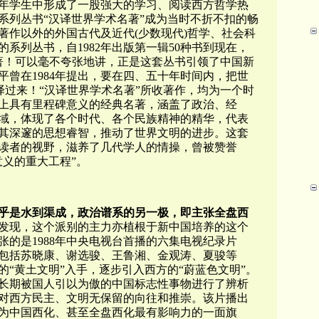
年学生中形成了一股强大的学习、阅读西方哲学热
系列丛书“汉译世界学术名著”成为当时不折不扣的畅
著作以外的外国古代及近代(少数现代)哲学、社会科
系列丛书，自1982年出版第一辑50种书到现在，
名著！可以毫不夸张地讲，正是这套丛书引领了中国新
曾在1984年提出，要在四、五十年时间内，把世
译过来！“汉译世界学术名著”所收著作，均为一个时
上具有里程碑意义的经典名著，涵盖了政治、经
域，体现了各个时代、各个民族精神的精华，代表
其深邃的思想睿智，推动了世界文明的进步。这套
读者的视野，滋养了几代学人的情操，曾被赞誉
意义的重大工程”。
乎是水到渠成，政治谱系的另一极，即主张全盘西
发现，这个派别的主力亦植根于新中国培养的这个
的是1988年中央电视台首播的六集电视纪录片
包括苏晓康、谢选骏、王鲁湘、金观涛、夏骏等
“黄土文明”入手，逐步引入西方的“蔚蓝色文明”。
长期被国人引以为傲的中国标志性事物进行了辨析
对西方民主、文明无保留的向往和推崇。该片播出
为中国西化、甚至全盘西化最有影响力的一面旗