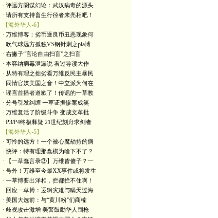
· 评远方阴谋幻论：武汉病毒的源头
· 请所有支持畜生行径者来亮相吧！
【海外华人-6】
· 万维博客：劣币逐良币丑恶现象何
· 吹气球远方孤独VS钢针刺之pia博
· 右撇子“言论自由扫盲”之扫盲
· 本容纳病毒泄漏说 看过导读大作
· 从特有理之拙劣看万维反民主暴民
· 同情官媒美国之音！中立派为何在
· 谣言首播者道歉了！传谣的一草教
· 分号引发纠缠 一草证据惨案成笑
· 万维复活了阶级斗争 变成文革批
· P3/P4终极释疑 21世纪刻舟求剑者
【海外华人-5】
· 可怜的远方！一个被心魔劫持的病
· 快评：特有理那盘棋为啥下不了？
· 【一草蠢言录③】万维皆傻子？一
· 号外！万维至今最XX事件或将发生
· 一草博要出洋相，拦都拦不住啊！
· 回应一草博：逻辑灾难与瞒天过海
· 美国大选前：与“黄川粉”们商榷
· 歧视攻击激增 美警鼓励华人囤枪