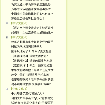
· 马英九登太平岛带来的三重微妙
· 万维幸灾乐祸南海搅局者再落空
· 中国应对美南海挑衅的底气何在？
· 苏格兰公投告诉世界什么？
【中华文化-3】
· 【语言文字漂变漫谈04】汉语词性
· 想想看，为啥汉语骂人成语如此丰
【中华文化-2】
· 娱乐八卦圈有多少如此之烂的写手
· 时髦的网络新词那些事儿
· 国学玩儿完了？ 简评华夏文化替
· 【道德浅论3】道德无需教化?
· 【道德浅论2】道德的属性与本质
· 【道德浅论1】概念：如何定义道
· 中华文化终将败下阵来？还是大放
· 改变中国的“汉译世界学术名著”
· 告密还是曝光？老毕事件折射的悲
· 冯小刚呼吁繁体 代表禁止“屌丝”
【中华文化-1】
· 中共培养了三代“变色”人？
· 习的文艺座谈会“72贤人”有多讲究
· 试析“汉文化同化是灾难”的荒谬逻