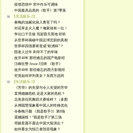
· 疫情恐惧中 苦中作乐可调味
· 中国最具品质的《歌手》第7季落
【生活娱乐-2】
· 春晚的油腻化病入膏肓了吗？
· 对花草走火入魔？俺家就有一位！
· 争论口干舌燥 骂架昏天黑地 听听
· 从世界杯揭秘中国足球悲剧的真相
· 世界杯四强赛将变成“欧洲杯”？
· 陪老人过年 剥夺不了的年味
· 改开40年 那些难忘的国产电影经
· 汪峰狂赞 Jessie J泪奔 《歌手》
· 改开40年 那些难忘的西方影视经
· 究竟如何评判美女？东西方趋同
【生活娱乐-1】
· 《芳华》的失望与令人失望的芳华
· 某博婚姻危机 还是大家的危机？
· 北美原住民舞蹈大赛啥样？（多图
· 从傅园慧现象看中国人的性格优化
· 令春晚汗颜 《我是歌手3》第8场
· 震撼踢馆！“我是歌手3”第三场
· 邓丽君愿不愿去中国大陆演出？
· 如何看女为悦己者毁容现象？