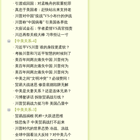
· 引渡或回国：对孟晚舟的双重犯罪
· 真忠于美国者：赶快站出来支持老
· 川普对中国“疫战”VS小布什的伊战
· 川普称“中国病毒” 引美国各界批
· 大疫试金石：学者柔情VS高官指责
· 川总再祭关税大棒 习帝拒让一寸
【中美关系-4】
· 习近平VS川普 谁的身段更柔软？
· 考验川普和习近平智慧的时候到了
· 美百年间两次痛失中国 川普何为
· 美百年间两次痛失中国 川普何为
· 美百年间两次痛失中国 川普何为
· 中美之间“文明冲突”？必须赞同！
· 贸易大战迷思 修昔底德陷阱无解
· 中美是夫妻关系？还是连体兄弟？
· 习博鳌讲话 拆除贸易战引线？
· 川普贸易战力挺习帝 美国凸显中
【中美关系-3】
· 贸易战祸根 民粹+大跃进思维
· 惊恐兔子 中美贸易战打不起来
· 川普时代的世界态势 冷战、凉战
· 全球中国看法大反转？对中美几个