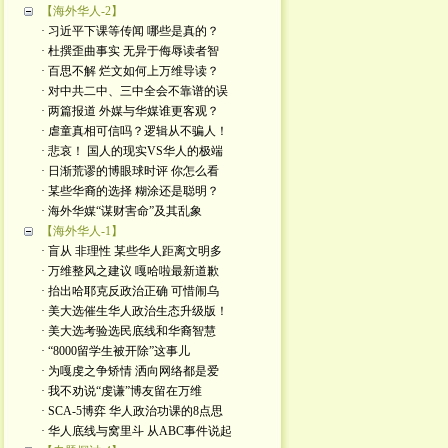
【海外华人-2】
· 习近平下课等传闻 哪些是真的？
· 杜撰歪曲事实 无异于侮辱读者智
· 百思不解 烂文如何上万维导读？
· 对中共二中、三中全会不靠谱的误
· 两篇报道 外媒与华媒谁更客观？
· 虐童真相可信吗？逻辑从不骗人！
· 悲哀！ 国人的现实VS华人的极端
· 日渐荒谬的博眼球时评 你怎么看
· 某些华裔的选择 糊涂还是聪明？
· 海外华媒“谋财害命”及其乱象
【海外华人-1】
· 盲从 非理性 某些华人距离文明多
· 万维整风之建议 嘎哈啦最新道歉
· 抬出哈耶克反政治正确 可惜闹乌
· 美大选催生华人政治生态升级版！
· 美大选考验选民底线和华裔智慧
· “8000留学生被开除”这事儿
· 为嘎虔之争矫情 洒向网络都是爱
· 我不劝说“虔谦”博友留在万维
· SCA-5博弈 华人政治功课的8点思
· 华人底线与窝里斗 从ABC事件说起