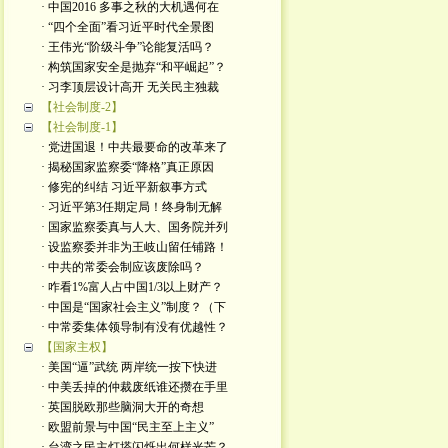
· 中国2016 多事之秋的大机遇何在
· “四个全面”看习近平时代全景图
· 王伟光“阶级斗争”论能复活吗？
· 构筑国家安全是抛弃“和平崛起”？
· 习李顶层设计高开 无关民主独裁
【社会制度-2】
【社会制度-1】
· 党进国退！中共最要命的改革来了
· 揭秘国家监察委“降格”真正原因
· 修宪的纠结 习近平新叙事方式
· 习近平第3任期定局！终身制无解
· 国家监察委真与人大、国务院并列
· 设监察委并非为王岐山留任铺路！
· 中共的常委会制应该废除吗？
· 咋看1%富人占中国1/3以上财产？
· 中国是“国家社会主义”制度？（下
· 中常委集体领导制有没有优越性？
【国家主权】
· 美国“逼”武统 两岸统一按下快进
· 中美丢掉的仲裁废纸谁还攒在手里
· 英国脱欧那些脑洞大开的奇想
· 欧盟前景与中国“民主至上主义”
· 台湾之民主灯塔闪烁出何样光芒？