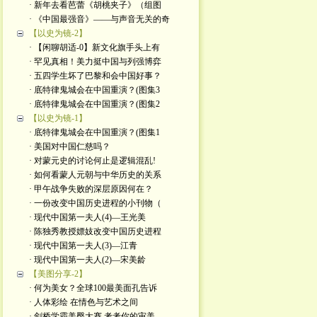
· 新年去看芭蕾《胡桃夹子》（组图
· 《中国最强音》——与声音无关的奇
【以史为镜-2】
· 【闲聊胡适-0】新文化旗手头上有
· 罕见真相！美力挺中国与列强博弈
· 五四学生坏了巴黎和会中国好事？
· 底特律鬼城会在中国重演？(图集3
· 底特律鬼城会在中国重演？(图集2
【以史为镜-1】
· 底特律鬼城会在中国重演？(图集1
· 美国对中国仁慈吗？
· 对蒙元史的讨论何止是逻辑混乱!
· 如何看蒙人元朝与中华历史的关系
· 甲午战争失败的深层原因何在？
· 一份改变中国历史进程的小刊物（
· 现代中国第一夫人(4)—王光美
· 陈独秀教授嫖妓改变中国历史进程
· 现代中国第一夫人(3)—江青
· 现代中国第一夫人(2)—宋美龄
【美图分享-2】
· 何为美女？全球100最美面孔告诉
· 人体彩绘 在情色与艺术之间
· 剑桥学霸美臀大赛 考考你的审美