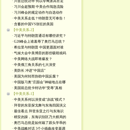
· 川普总统访华 何以令鹰派高官走
· 习川会超预期 中美合作闯急流险
· 习川峰会的规定动作与自选动作
· 中美关系走低？特朗普无可奉告！
· 含蓄的中国VS张狂的美国
【中美关系-2】
· 习近平与特朗普通话有哪些讲究？
· G20峰会上谁羞辱了奥巴马总统？
· 希拉里与特朗普 中国更愿面对谁
· 气候大会中美博弈的那些吸睛戏码
· 中美网络大战即将爆发？
· 中美俄三角关系的七大演变
· 美防长 冲进"中国店"
· 美国为何转而协助中国反腐？
· 中国版习奥“庄园会”神秘地点在哪
· 美国前总统卡特访华“受辱”真相
【中美关系-1】
· 中美关系何以演变成“凉战”模式？
· 拜登的东亚探戈舞与东海四国演义
· 最佳看点 拜登东亚之行与东海识
· 稍安勿躁，东海识别区乃大棋局的
· 奥巴马总统是如何栽了跟头学乖的
· 中美战略对话 3个小插曲改变基调