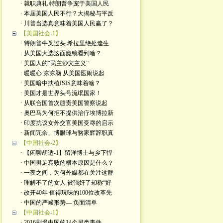
· 就职典礼 特朗普争宠于美国人民
· 本届美国人民不行？大揭秘与平反
· 川普当选真意味着美国人民赢了？
【美国社会-1】
· 特朗普牛叉过头 希拉里绝处逢生
· 从美国大选这面魔镜看到啥？
· 美国人的“民主沙文主义”
· 暖暖心 凉凉脑 从美国医闹说起
· 美国暗中扶植ISIS意味着啥？
· 美国才是世界头号流氓国家！
· 从联合国首次谴责美国警察说起
· 奥巴马为何拒不提供治疗埃博拉新
· 印度抗议女外交官美国受辱的启示
· 新闻冗余、博眼球与骆家辉辞职真
【中国社会-2】
· 【闲聊胡适-1】留洋博士与乡下悍
· 中国男足衰败的根本原因是什么？
· 一夜之间，为何外媒都在关注这群
· 理解不了的女人 被强奸了却称“好
· 改开40年 值得玩味的100位改革先
· 中国的严峻形势— 负面清单
【中国社会-1】
· 2016刷爆中国的14个另类事件