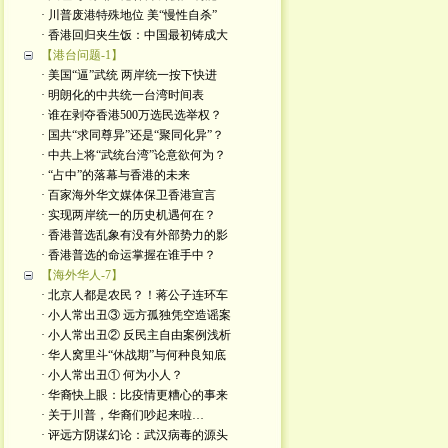
· 川普废港特殊地位 美“慢性自杀”
· 香港回归夹生饭：中国最初铸成大
【港台问题-1】
· 美国“逼”武统 两岸统一按下快进
· 明朗化的中共统一台湾时间表
· 谁在剥夺香港500万选民选举权？
· 国共“求同尊异”还是“聚同化异”？
· 中共上将“武统台湾”论意欲何为？
· “占中”的落幕与香港的未来
· 百家海外华文媒体保卫香港宣言
· 实现两岸统一的历史机遇何在？
· 香港普选乱象有没有外部势力的影
· 香港普选的命运掌握在谁手中？
【海外华人-7】
· 北京人都是农民？！蒋公子连环车
· 小人常出丑③ 远方孤独凭空造谣案
· 小人常出丑② 反民主自由案例浅析
· 华人窝里斗“休战期”与何种良知底
· 小人常出丑① 何为小人？
· 华裔快上眼：比疫情更糟心的事来
· 关于川普，华裔们吵起来啦…
· 评远方阴谋幻论：武汉病毒的源头