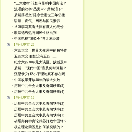
· “三大建树”论如何影响中国舆论？
· 流泪的汉字“凸见 and 萧然泪下”
· 质疑辟谣文“陈永贵逝世三年仍接
· 语暴、戾气、网谣与国民素养
· 从薄李两案看法律有度人伦无价
· 歌唱选秀热与国民性格批判
· 中国电视“限歌令”与计划经济
【当代史实-2】
· 六四大义：世界大变局中的独特作
· 五四大义 假如没有五四……
· 纪念六四30年最大误区、缺憾及10
· 质疑：“现代中国”应从何时算起？
· 沉思录(2) 邓小平理论真不存在吗
· 中国改革开放40年的最大失败
· 历届中共全会大事及奇闻轶事(5)
· 历届中共全会大事及奇闻轶事(4)
【当代史实-1】
· 历届中共全会大事及奇闻轶事(3)
· 历届中共全会大事及奇闻轶事(2)
· 历届中共全会大事及奇闻轶事(1)
· 胡耀邦何种舆论武器打败华国锋？
· 极左理论禁区是如何被突破的？