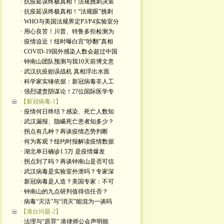
· 抗疫延误终极真相！法规挑刺决策
· 抗疫延误终极真相！“法规眼”挑刺
· WHO与美国法规界定P3/P4实验室分
· 用心良苦！川普、特鲁多拒检测为
· 疫情迫近！纽时曝白宫“吵翻”真相
· COVID-19国外感染人数会超过中国
· 钟南山团队预测与我10天前博文意
· 武汉抗疫贻误战机 真相浮出水面
· 科学家实锤依据：新冠病毒非人工
· 强烈谴责阴谋论！27位国际医学专
【新冠病毒-1】
· 疫情何日终结？感染、死亡人数知
· 武汉漏报、隐瞒死亡患者知多少？
· 拐点有几种？再谈疫情态势判断
· 何为客观？纽约时报解读疫情数据
· 湖北单日确诊1.5万 是疫情爆发
· 拐点到了吗？再谈钟南山是否可信
· 武汉病毒是实验室外泄吗？专家深
· 新冠病毒是人造？美国专家：不可
· 钟南山的九点研判值得信任否？
· 病毒“灭活”与“消灭”能混为一谈吗
【港台问题-2】
· 法理与“原罪” 港律师公会声明能