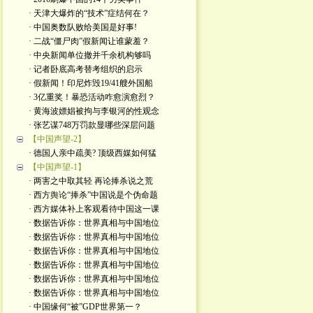
· 天津大爆炸的“技术”症结何在？
· 中国奥数队败给美国是好事!
· 二战“僵尸肉”假新闻让谁蒙羞？
· 中央新闻单位撤并千余机构够吗
· 记者卧底高考替考组织的启示
· 假新闻！印尼炸毁19/41艘外国船
· 3亿重奖！暴恐活动咋愈演愈烈？
· 黄海波嫖娼被拘与李银河的性观念
· 张艺谋748万罚款显哪些深层问题
【中国声望-2】
· 德国人亲中疏美? 顶级西媒如何猛
【中国声望-1】
· 两害之中取其轻 再论捧杀说之荒
· 西方舆论“捧杀”中国说是个伪命题
· 西方媒体补上客观看待中国这一课
· 数据告诉你：世界真相与中国地位
· 数据告诉你：世界真相与中国地位
· 数据告诉你：世界真相与中国地位
· 数据告诉你：世界真相与中国地位
· 数据告诉你：世界真相与中国地位
· 数据告诉你：世界真相与中国地位
· 中国缘何“被”GDP世界第一？