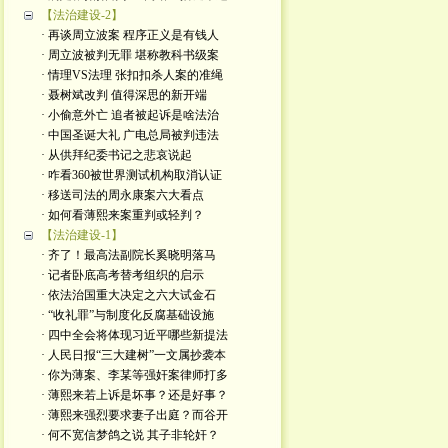
【法治建设-2】
· 再谈周立波案 程序正义是有钱人
· 周立波被判无罪 堪称教科书级案
· 情理VS法理 张扣扣杀人案的准绳
· 聂树斌改判 值得深思的新开端
· 小偷意外亡 追者被起诉是啥法治
· 中国圣诞大礼 广电总局被判违法
· 从供拜纪委书记之悲哀说起
· 咋看360被世界测试机构取消认证
· 移送司法的周永康案六大看点
· 如何看薄熙来案重判或轻判？
【法治建设-1】
· 齐了！最高法副院长奚晓明落马
· 记者卧底高考替考组织的启示
· 依法治国重大决定之六大试金石
· “收礼罪”与制度化反腐基础设施
· 四中全会将体现习近平哪些新提法
· 人民日报“三大建树”一文属抄袭本
· 你为薄案、李某等强奸案律师打多
· 薄熙来若上诉是坏事？还是好事？
· 薄熙来强烈要求妻子出庭？而谷开
· 何不宽信梦鸽之说 其子非轮奸？