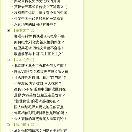
· 舆论宣传改变历史进程的范例
· 英议会开幕式多传统？下跪肃立（
· 没有四五运动，就没有今天的中国
· 引发中国当代史转向的一篇檄文
· 永远消失的日用品有哪些？
【左右之争-2】
· 客观与科学 再谈逻辑与概率不骗
· 如何纪念刘晓波 被永恒的偶像？
· 红卫兵逻辑 万维文章都不合格！
· 欧盟前景与中国“民主至上主义”
【左右之争-1】
· 北京获冬奥会主办权令何人不爽？
· 理念VS利益？格致夫与嘎拉哈之辩
· 可否理性对待周、花之“红与黑”？
· 小平发紫 方舟被封 何人搅局？
· 改良VS革命 观察中国的误区何在
· 屈原 六四英雄 汪精卫谁是愤青？
· “普世价值”的逻辑基础何在？
· 国人纠结毛泽东历史地位的盲点
· 你真相信彭丽媛排队照是PS的吗？
· 令人震惊的薄熙来案人民审判论！
【法治建设-3】
· 满足张扣扣请求？网络直播庭审过