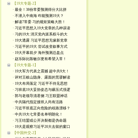
【19大专题-2】
· 最全！38份常委预测得分大比拼
· 不潜入中南海 咋能预测19大？
· 解读7常委 习的规矩策略大胜！
· 习近平思想入19大党章的几种误读
· 习的19大 消灭党内派系权斗的大
· 19大透露 习近平思想无缘新党章
· 习近平的19大 尝试改变叙事方式
· 19大开幕前夕 海外预测总盘点
· 赵乐际比陈敏尔更有希望入常！
【19大专题-1】
· 19大军方代表之震撼 超中共9大！
· 评对王岐山隐身、露面的荒谬解读
· 19大布局落定 习近平不待见思想
· 习班底19大妥协姿态与碾压式强逻
· 郭与老领导清君侧 习王联盟神话
· 中共隔代指定接班人尚有活路
· 习近平班底正向危险的歧路漂移？
· 中共19大七常委名单明朗化！
· 习王结盟或公开决裂都是伪命题
· 19大是观察习近平20大去留的窗口
【中国外交-2】