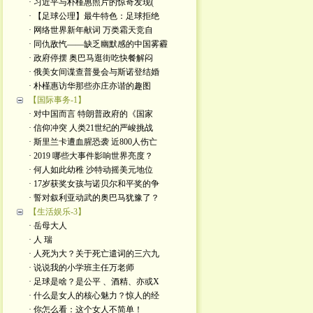
· 习近平与朴槿惠照片的惊奇发现(
· 【足球公理】最牛特色：足球拒绝
· 网络世界新年献词 万类霜天竞自
· 同仇敌忾——缺乏幽默感的中国雾霾
· 政府停摆 奥巴马逛街吃快餐解闷
· 俄美女间谍查普曼会与斯诺登结婚
· 朴槿惠访华那些亦庄亦谐的趣图
【国际事务-1】
· 对中国而言 特朗普政府的《国家
· 信仰冲突 人类21世纪的严峻挑战
· 斯里兰卡遭血腥恐袭 近800人伤亡
· 2019 哪些大事件影响世界亮度？
· 何人如此幼稚 沙特动摇美元地位
· 17岁获奖女孩与诺贝尔和平奖的争
· 誓对叙利亚动武的奥巴马犹豫了？
【生活娱乐-3】
· 岳母大人
· 人 瑞
· 人死为大？关于死亡遣词的三六九
· 说说我的小学班主任万老师
· 足球是啥？是公平 、酒精、亦或X
· 什么是女人的核心魅力？惊人的经
· 你怎么看：这个女人不简单！