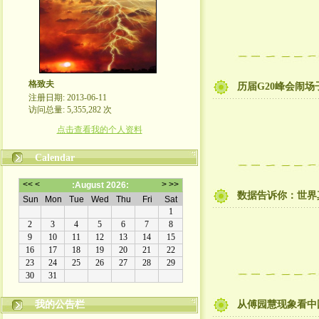
格致夫
历届G20峰会闹
注册日期: 2013-06-11
访问总量: 5,355,282 次
点击查看我的个人资料
Calendar
数据告诉你：世界
崇尚理性评论，拒绝人身攻击！
我的公告栏
从傅园慧现象看中