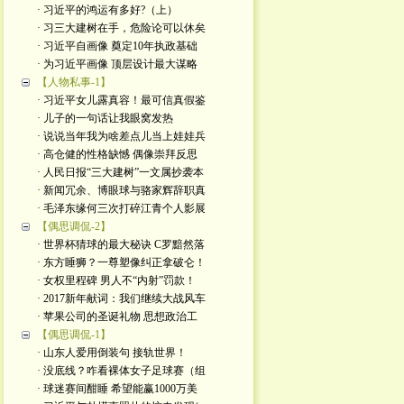
· 习近平的鸿运有多好?（上）
· 习三大建树在手，危险论可以休矣
· 习近平自画像 奠定10年执政基础
· 为习近平画像 顶层设计最大谋略
【人物私事-1】
· 习近平女儿露真容！最可信真假鉴
· 儿子的一句话让我眼窝发热
· 说说当年我为啥差点儿当上娃娃兵
· 高仓健的性格缺憾 偶像崇拜反思
· 人民日报“三大建树”一文属抄袭本
· 新闻冗余、博眼球与骆家辉辞职真
· 毛泽东缘何三次打碎江青个人影展
【偶思调侃-2】
· 世界杯猜球的最大秘诀 C罗黯然落
· 东方睡狮？一尊塑像纠正拿破仑！
· 女权里程碑 男人不“内射”罚款！
· 2017新年献词：我们继续大战风车
· 苹果公司的圣诞礼物 思想政治工
【偶思调侃-1】
· 山东人爱用倒装句 接轨世界！
· 没底线？咋看裸体女子足球赛（组
· 球迷赛间酣睡 希望能赢1000万美