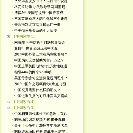
· 从比尔盖茨投书《人民日报》说起
· 格瓦拉访华 小失误导致两国闹翻
· 博弈5年 美同意提升中国投票权
· 三国首脑缺席大阅兵化解三个难题
· 美欧抵制北京阅兵最忌讳一事
· 中美俄三角关系的七大演变
【中国外交-1】
· 南海酣斗 中防长为何缺席亚安会
· 亚投行 世界金融玩法中国版
· 2014中国外交三大布局意味着啥？
· 中国为何无偿援助阿富汗35亿？
· 中国进军美国“后院”的历史性机遇
· 相隔44年的两个520声明
· 美国母亲缘何空运鲜花送周恩来？
· 2013中国外交最瞩目9大焦点（图
· 中国究竟需要什么样的朋友？
· 中国进退失据的对菲律宾风灾捐款
【中国政治-4】
【中国政治-3】
· 中国相继两代李姓“强”总理，玄妙
· 胡离场起因新视频无解 揭开真相
· 最全！45份中共20届常委预测名单
· 胡锦涛离场因神器 栗战书王沪宁