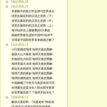
【知识系统-3】
【知识系统-2】
· 名家眼中的热力学定律与世界末日
· 演变在最前列的汉语之优势（下）
· 演变在最前列的汉语之优势（中）
· 演变在最前列的汉语之优势（上）
· 海洋钻井史上最惨重的6大事故
· 揭秘世界最先进的中国981钻井平
· 月球是中国和世界未来能源正解？
【知识系统-1】
· 小行星撞进地球 地球灾难史图解-
· 超级火山大爆发 地球灾难史图解-
· 生物进化大跃进 地球灾难史图解-
· 地球变成大冰球 地球灾难史图解-
· 原始生命的诞生 地球灾难史图解-
· 地球尺度的奥妙 地球灾难史图解-
· 地球的偶然诞生 地球灾难史图解-
· 中国嫦娥三号登月与美苏有何不同
· 全球暖化还是冷化？联合国专家评
· 全世界被忽悠了？地球开始冷化？
【国际政客-2】
· 解读川普好料：“问题老年”特殊成
· 切·格瓦拉 世界共同崇拜的偶像