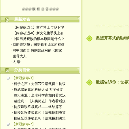
@@@ 版 权 公 告 @@@
本博客所发布文章，
最新发布
· 【闲聊胡适-1】留洋博士与乡下悍
除特别注明者外，均为原创。
· 【闲聊胡适-0】新文化旗手头上有
奥运开幕式的独特
· 中国男足衰败的根本原因是什么？
转载或制作视频，
· 特朗普访华：国宴截图揭示所有媒
· 对中国而言 特朗普政府的《国家
须注明如下版权信息：
· 岳母大人
· 人 瑞
作者（格致夫）和出处（万维链接）
分类目录
【新冠病毒-3】
数据告诉你：世界
· 科学之声：为何77位诺奖得主抗议
· 原武汉病毒所科研人员 万字长文
· BBC溯源：全球科学家如何看武汉
· 赫拉利：《人类简史》作者看后疫
· 抗疫延误终极真相——终结篇⑤
· 抗疫延误终极真相！法规挑刺决策
· 抗疫延误终极真相！法规挑刺决策
【新冠病毒-2】