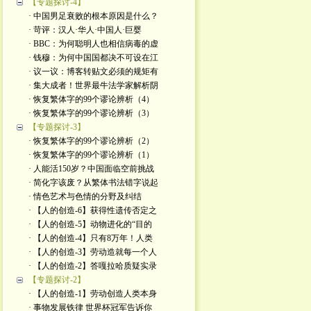
【专题探讨-4】
· 中国男足衰败的根本原因是什么？
· 苛评：汉人·华人·中国人·巨婴
· BBC：为何聪明人也相信病毒的虚
· 钱穆：为何中国国都决不可设在江
· 议一议：博客转贴文必须的规矩有
· 集大成者！世界最牛法学家解析阴
· 恢复繁体字的99个谬论辨析（4）
· 恢复繁体字的99个谬论辨析（3）
【专题探讨-3】
· 恢复繁体字的99个谬论辨析（2）
· 恢复繁体字的99个谬论辨析（1）
· 人能活150岁？中国面临空前挑战
· 简化字该废？从繁体书法错字说起
· 情色艺术与色情的分野及纠结
· 【人的创造-6】获得性遗传否定之
· 【人的创造-5】动物进化的“目的
· 【人的创造-4】只有8万年！人类
· 【人的创造-3】劳动造就每一个人
· 【人的创造-2】答嘎拉哈质疑实录
【专题探讨-2】
· 【人的创造-1】劳动创造人类本身
· 事物发展铁律 世界杯冠军告诉你