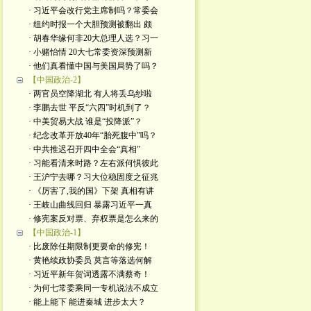
· 习近平会改行党主席制吗？常委会
· 纽约时报一个大胆预测被翻出 颇
· 胡春华缘何非20大总理人选？习一
· 小赌怡情 20大七常委资深预测新
· 他们真看懂中国与美国局势了吗？
【中国政治-2】
· 两官员空降湖北 有人将丢乌纱啦
· 李鹏去世 平反“六四”时机到了？
· 中美贸易大战 谁是“投降派”？
· 纪念改革开放40年“胎死腹中”吗？
· 中共推迟召开四中全会“真相”
· 习能看清来时路？左右派何惧彼此
· 王沪宁去哪？习大位稳固度之征兆
· 《厉害了,我的国》下架 真相有讲
· 王岐山曲线回归 暴露习近平一真
· 修宪案反对票、弃权票是怎么来的
【中国政治-1】
· 比废除任期限制更要命的修宪！
· 黄艳续政协委员 莫言等落选何解
· 习近平新年贺词透露不满蔡奇！
· 为何七常委乘同一专机说法不成立
· 能上能下 能进秦城 进步太大？