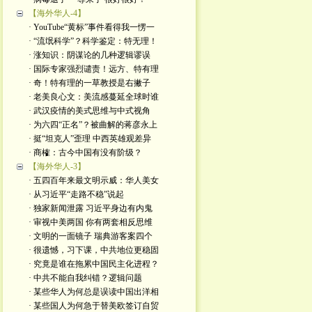
【海外华人-4】
· YouTube“黄标”事件看得我一愣一
· “流氓科学”？科学鉴定：特无理！
· 涨知识：阴谋论的几种逻辑谬误
· 国际专家强烈谴责！远方、特有理
· 奇！特有理的一草教授是右撇子
· 老美良心文：美流感蔓延全球时谁
· 武汉疫情的美式思维与中式视角
· 为六四“正名”？被曲解的蒋彦永上
· 挺“坦克人”歪理 中西英雄观差异
· 商榷：古今中国有没有阶级？
【海外华人-3】
· 五四百年来最文明示威：华人美女
· 从习近平“走路不稳”说起
· 独家新闻泄露 习近平身边有内鬼
· 审视中美两国 你有两套相反思维
· 文明的一面镜子 瑞典游客案四个
· 很遗憾，习下课，中共地位更稳固
· 究竟是谁在拖累中国民主化进程？
· 中共不能自我纠错？逻辑问题
· 某些华人为何总是误读中国出洋相
· 某些国人为何急于替美欧签订自贸