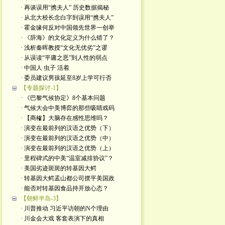
· 再谈误用“携夫人” 历史数据揭秘
· 从北大校长念白字到误用“携夫人”
· 霍金缘何反对中国领先世界一创举
· 《辞海》的文化定义为什么错了？
· 浅析秦晖教授“文化无优劣”之谬
· 从误读“平庸之恶”到人性的弱点
· 中国人 虫子 活着
· 委员建议男孩延至8岁上学可行否
【专题探讨-1】
· 《巴黎气候协定》8个基本问题
· 气候大会中美博弈的那些吸睛戏码
· 【商榷】大脑存在感性思维吗？
· 演变在最前列的汉语之优势（下）
· 演变在最前列的汉语之优势（中）
· 演变在最前列的汉语之优势（上）
· 里程碑式的中美“温室减排协议”？
· 美国劣迹斑斑的转基因大鳄
· 转基因大鳄孟山都公司摆平美国政
· 能否对转基因食品持开放心态？
【朝鲜半岛-3】
· 川普推动 习近平访朝的N个理由
· 川金会大戏 客套表演下的真相