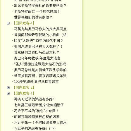
· 出席卡斯特罗葬礼的政要规格高？
· 卡斯特罗辞世 一个时代终结！
· 世界领袖们的话有多假？
【国际政客-1】
· 马英九与奥巴马惊人的八大共同点
· 首脑间那些吸引眼球的小插曲（组
· 印度“大跃进” 15年内取代中国？
· 美国总统奥巴马被大大冤枉了！
· 普京缘何送奥巴马圣诞大礼？
· 奥巴马年终收获 年度最大谎言
· “圣人”曼德拉这颗最大钻石的形成
· 奥巴马总统是如何栽了跟头学乖的
· 釜底抽薪高招，普京该获诺贝尔奖
· 100步笑50步 奥巴马指责普京
【国内政客-2】
【国内政客-1】
· 再谈习近平的鸿运有多好?
· 七常委三幅最新图片 让你崩溃了
· 习近平不成为“核心”才奇怪！
· 胡耀邦顶峰陨落被忽视的因素
· 习近平第一！全球民调显重大信息
· 习近平的鸿运有多好?（下）