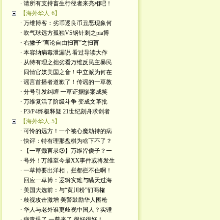
· 请所有支持畜生行径者来亮相吧！
【海外华人-6】
· 万维博客：劣币逐良币丑恶现象何
· 吹气球远方孤独VS钢针刺之pia博
· 右撇子“言论自由扫盲”之扫盲
· 本容纳病毒泄漏说 看过导读大作
· 从特有理之拙劣看万维反民主暴民
· 同情官媒美国之音！中立派为何在
· 谣言首播者道歉了！传谣的一草教
· 分号引发纠缠 一草证据惨案成笑
· 万维复活了阶级斗争 变成文革批
· P3/P4终极释疑 21世纪刻舟求剑者
【海外华人-5】
· 可怜的远方！一个被心魔劫持的病
· 快评：特有理那盘棋为啥下不了？
· 【一草蠢言录③】万维皆傻子？一
· 号外！万维至今最XX事件或将发生
· 一草博要出洋相，拦都拦不住啊！
· 回应一草博：逻辑灾难与瞒天过海
· 美国大选前：与“黄川粉”们商榷
· 歧视攻击激增 美警鼓励华人囤枪
· 华人与老外谁更歧视中国人？实锤
· 病毒退了 一尊来了 很好很好！