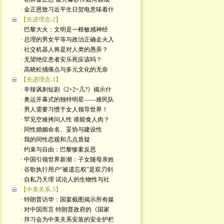
· 金正恩致习近平生日贺电意味着什
【先进理念-2】
· 巴黎大火：文明是一根敏感神经
· 总理的男女平等与政治正确走火入
· 社交机器人将是对人类的愚弄？
· 无望绝症患者安乐死应该吗？
· 高晓松捅痛点与多元文化的无奈
【先进理念-1】
· 辛辣讽刺短剧《2+2=几?》揭示什
· 奥运开幕式的独特明星——难民队
· 男人需要习惯于女人领导世界！
· 罕见空难拷问人性 谁能食人肉？
· 同性婚姻命名、妥协与建设性
· 我的同性恋观和几点质疑
· 约束与自由：巴黎惨案反思
· 中国引领世界新潮：子女随母亲姓
· 谷歌执行用户“被遗忘权”是双刃剑
· 自私乃天理 试论人的生物性与社
【中美关系-5】
· 特朗普访华：国宴截图揭示所有媒
· 对中国而言 特朗普政府的《国家
· 拜习会为中美关系安装的安全护栏