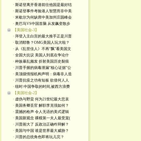
· 斯诺登离开香港前往他国是最好结
· 斯诺登事件考验港人智慧而非中美
· 米歇尔为何缺席中美加州庄园峰会
· 奥巴马VS中国首脑 从发飙变散步
【美国社会-3】
· 拜登入主白宫的最大推手正是川普
· 取消耶鲁？OMG美国人玩大啦？
· 从《乱世佳人》不再“飘”看美国文
· 全国大抗议 美国人到底在争论什
· 种族暴乱频发 折射美国历史裂痕
· 川普手握的病毒泄漏“核心证据”公
· 美顶级情报机构声明：病毒非人造
· 川普抗疫之功有短板 欲借何人人
· 纽时:中国争取的时间,被西方浪费
【美国社会-2】
· 虚伪与野蛮 何为21世纪最大悲哀
· 美国务卿丢官 解职李克强如何？
· 震撼的枪声 令人无语的美式逻辑
· 美国新观念 裸模第一夫人最受宠(
· 川普闹大了 反政治正确咋辩解？
· 美国与中国 谁是世界最大威胁？
· 川普的总统角色即将玩儿完？