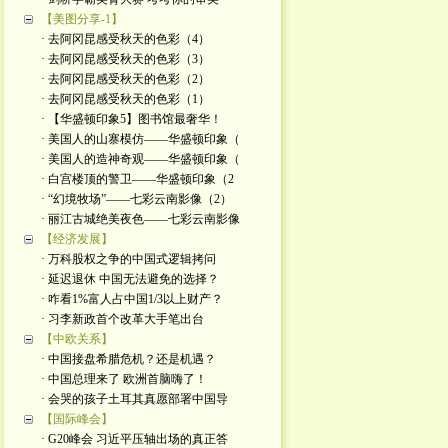
【美图分享-1】
· 去阿冈昆感受秋天的色彩（4）
· 去阿冈昆感受秋天的色彩（3）
· 去阿冈昆感受秋天的色彩（2）
· 去阿冈昆感受秋天的色彩（1）
· 【华盛顿印象5】图书馆最奢华！
· 美国人的山寨模仿——华盛顿印象（
· 美国人的造神奇观——华盛顿印象（
· 白宫楼顶的警卫——华盛顿印象（2
· “幻境牧场”——七彩云南影像（2）
· 丽江古城绝美夜色——七彩云南影像
【经济发展】
· 万科股权之争的中国式逻辑拷问
· 延迟退休 中国无法避免的选择？
· 咋看1%富人占中国1/3以上财产？
· 习李新政首个改革大手笔出台
【中欧关系】
· 中国接盘希腊危机？还是机遇？
· 中国总理来了 欧洲首脑嗨了！
· 会哭的孩子土耳其真愿部署中国导
【国际峰会】
· G20峰会 习近平压轴出场的真正答