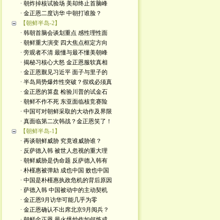
· 朝炸掉核试验场 美却终止首脑峰
· 金正恩二度访华 中朝打谁脸？
【朝鲜半岛-2】
· 韩朝首脑会谈划重点 感性理性面
· 朝鲜重大演变 四大焦点框定方向
· 旁观者不清 最懂与最不懂美朝峰
· 揭秘习核心大怒 金正恩服软真相
· 金正恩觐见习近平 面子与里子的
· 半岛局势爆炸性突破？假戏必须真
· 金正恩的算盘 检验川普的试金石
· 朝鲜不作不死 东亚面临核竞赛险
· 中国可对朝鲜采取的大动作及界限
· 真面临第二次韩战？金正恩笑了！
【朝鲜半岛-1】
· 再谈朝鲜威胁 究竟谁威胁谁？
· 反萨德入韩 被世人忽视的重大理
· 朝鲜威胁是伪命题 反萨德入韩有
· 朴槿惠被弹劾 成也中国 败也中国
· 中国是朴槿惠执政危机的背后原因
· 萨德入韩 中国被动中的主动契机
· 金正恩9月访华可能几乎为零
· 金正恩确认不出席北京9月阅兵？
· 朝鲜金正恩 最火爆炒作如何炼成