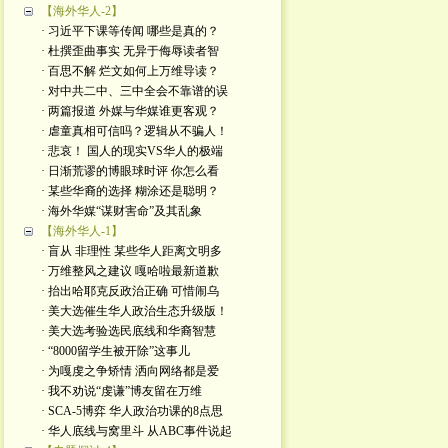
【海外华人-2】
· 习近平下课等传闻 哪些是真的？
· 杜撰歪曲事实 无异于侮辱读者智
· 百思不解 烂文如何上万维导读？
· 对中共二中、三中全会不靠谱的误
· 两篇报道 外媒与华媒谁更客观？
· 虐童真相可信吗？逻辑从不骗人！
· 悲哀！ 国人的现实VS华人的极端
· 日渐荒谬的博眼球时评 你怎么看
· 某些华裔的选择 糊涂还是聪明？
· 海外华媒“谋财害命”及其乱象
【海外华人-1】
· 盲从 非理性 某些华人距离文明多
· 万维整风之建议 嘎哈啦最新道歉
· 抬出哈耶克反政治正确 可惜闹乌
· 美大选催生华人政治生态升级版！
· 美大选考验选民底线和华裔智慧
· “8000留学生被开除”这事儿
· 为嘎虔之争矫情 洒向网络都是爱
· 我不劝说“虔谦”博友留在万维
· SCA-5博弈 华人政治功课的8点思
· 华人底线与窝里斗 从ABC事件说起