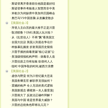
· 斯诺登离开香港前往他国是最好结
· 斯诺登事件考验港人智慧而非中美
· 米歇尔为何缺席中美加州庄园峰会
· 奥巴马VS中国首脑 从发飙变散步
【美国社会-3】
· 拜登入主白宫的最大推手正是川普
· 取消耶鲁？OMG美国人玩大啦？
· 从《乱世佳人》不再“飘”看美国文
· 全国大抗议 美国人到底在争论什
· 种族暴乱频发 折射美国历史裂痕
· 川普手握的病毒泄漏“核心证据”公
· 美顶级情报机构声明：病毒非人造
· 川普抗疫之功有短板 欲借何人人
· 纽时:中国争取的时间,被西方浪费
【美国社会-2】
· 虚伪与野蛮 何为21世纪最大悲哀
· 美国务卿丢官 解职李克强如何？
· 震撼的枪声 令人无语的美式逻辑
· 美国新观念 裸模第一夫人最受宠(
· 川普闹大了 反政治正确咋辩解？
· 美国与中国 谁是世界最大威胁？
· 川普的总统角色即将玩儿完？