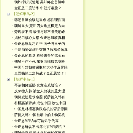
· 朝炸掉核试验场 美却终止首脑峰
· 金正恩二度访华 中朝打谁脸？
【朝鲜半岛-2】
· 韩朝首脑会谈划重点 感性理性面
· 朝鲜重大演变 四大焦点框定方向
· 旁观者不清 最懂与最不懂美朝峰
· 揭秘习核心大怒 金正恩服软真相
· 金正恩觐见习近平 面子与里子的
· 半岛局势爆炸性突破？假戏必须真
· 金正恩的算盘 检验川普的试金石
· 朝鲜不作不死 东亚面临核竞赛险
· 中国可对朝鲜采取的大动作及界限
· 真面临第二次韩战？金正恩笑了！
【朝鲜半岛-1】
· 再谈朝鲜威胁 究竟谁威胁谁？
· 反萨德入韩 被世人忽视的重大理
· 朝鲜威胁是伪命题 反萨德入韩有
· 朴槿惠被弹劾 成也中国 败也中国
· 中国是朴槿惠执政危机的背后原因
· 萨德入韩 中国被动中的主动契机
· 金正恩9月访华可能几乎为零
· 金正恩确认不出席北京9月阅兵？
· 朝鲜金正恩 最火爆炒作如何炼成