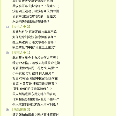
· 舆论宣传改变历史进程的范例
· 英议会开幕式多传统？下跪肃立（
· 没有四五运动，就没有今天的中国
· 引发中国当代史转向的一篇檄文
· 永远消失的日用品有哪些？
【左右之争-2】
· 客观与科学 再谈逻辑与概率不骗
· 如何纪念刘晓波 被永恒的偶像？
· 红卫兵逻辑 万维文章都不合格！
· 欧盟前景与中国“民主至上主义”
【左右之争-1】
· 北京获冬奥会主办权令何人不爽？
· 理念VS利益？格致夫与嘎拉哈之辩
· 可否理性对待周、花之“红与黑”？
· 小平发紫 方舟被封 何人搅局？
· 改良VS革命 观察中国的误区何在
· 屈原 六四英雄 汪精卫谁是愤青？
· “普世价值”的逻辑基础何在？
· 国人纠结毛泽东历史地位的盲点
· 你真相信彭丽媛排队照是PS的吗？
· 令人震惊的薄熙来案人民审判论！
【法治建设-3】
· 满足张扣扣请求？网络直播庭审过