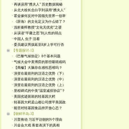
· 再谈误用“携夫人” 历史数据揭秘
· 从北大校长念白字到误用“携夫人”
· 霍金缘何反对中国领先世界一创举
· 《辞海》的文化定义为什么错了？
· 浅析秦晖教授“文化无优劣”之谬
· 从误读“平庸之恶”到人性的弱点
· 中国人 虫子 活着
· 委员建议男孩延至8岁上学可行否
【专题探讨-1】
· 《巴黎气候协定》8个基本问题
· 气候大会中美博弈的那些吸睛戏码
· 【商榷】大脑存在感性思维吗？
· 演变在最前列的汉语之优势（下）
· 演变在最前列的汉语之优势（中）
· 演变在最前列的汉语之优势（上）
· 里程碑式的中美“温室减排协议”？
· 美国劣迹斑斑的转基因大鳄
· 转基因大鳄孟山都公司摆平美国政
· 能否对转基因食品持开放心态？
【朝鲜半岛-3】
· 川普推动 习近平访朝的N个理由
· 川金会大戏 客套表演下的真相