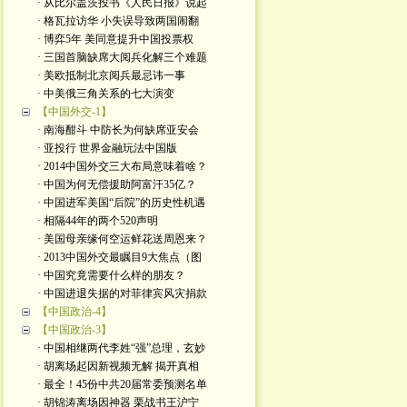
· 从比尔盖茨投书《人民日报》说起
· 格瓦拉访华 小失误导致两国闹翻
· 博弈5年 美同意提升中国投票权
· 三国首脑缺席大阅兵化解三个难题
· 美欧抵制北京阅兵最忌讳一事
· 中美俄三角关系的七大演变
【中国外交-1】
· 南海酣斗 中防长为何缺席亚安会
· 亚投行 世界金融玩法中国版
· 2014中国外交三大布局意味着啥？
· 中国为何无偿援助阿富汗35亿？
· 中国进军美国“后院”的历史性机遇
· 相隔44年的两个520声明
· 美国母亲缘何空运鲜花送周恩来？
· 2013中国外交最瞩目9大焦点（图
· 中国究竟需要什么样的朋友？
· 中国进退失据的对菲律宾风灾捐款
【中国政治-4】
【中国政治-3】
· 中国相继两代李姓“强”总理，玄妙
· 胡离场起因新视频无解 揭开真相
· 最全！45份中共20届常委预测名单
· 胡锦涛离场因神器 栗战书王沪宁