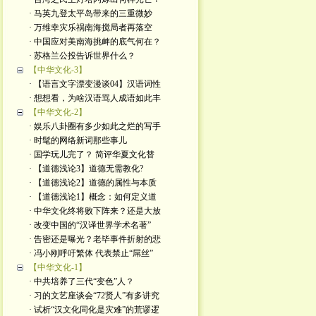
· 马英九登太平岛带来的三重微妙
· 万维幸灾乐祸南海搅局者再落空
· 中国应对美南海挑衅的底气何在？
· 苏格兰公投告诉世界什么？
【中华文化-3】
· 【语言文字漂变漫谈04】汉语词性
· 想想看，为啥汉语骂人成语如此丰
【中华文化-2】
· 娱乐八卦圈有多少如此之烂的写手
· 时髦的网络新词那些事儿
· 国学玩儿完了？ 简评华夏文化替
· 【道德浅论3】道德无需教化?
· 【道德浅论2】道德的属性与本质
· 【道德浅论1】概念：如何定义道
· 中华文化终将败下阵来？还是大放
· 改变中国的“汉译世界学术名著”
· 告密还是曝光？老毕事件折射的悲
· 冯小刚呼吁繁体 代表禁止“屌丝”
【中华文化-1】
· 中共培养了三代“变色”人？
· 习的文艺座谈会“72贤人”有多讲究
· 试析“汉文化同化是灾难”的荒谬逻