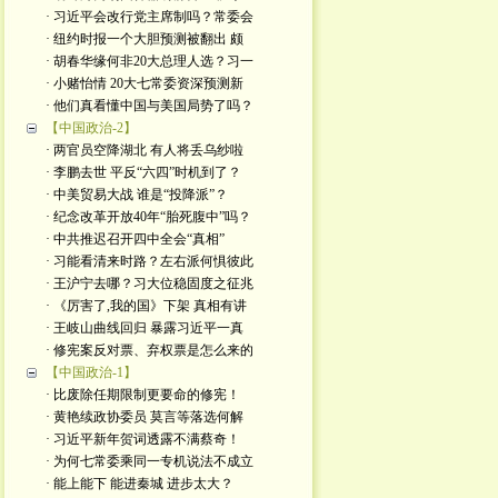
· 习近平会改行党主席制吗？常委会
· 纽约时报一个大胆预测被翻出 颇
· 胡春华缘何非20大总理人选？习一
· 小赌怡情 20大七常委资深预测新
· 他们真看懂中国与美国局势了吗？
【中国政治-2】
· 两官员空降湖北 有人将丢乌纱啦
· 李鹏去世 平反“六四”时机到了？
· 中美贸易大战 谁是“投降派”？
· 纪念改革开放40年“胎死腹中”吗？
· 中共推迟召开四中全会“真相”
· 习能看清来时路？左右派何惧彼此
· 王沪宁去哪？习大位稳固度之征兆
· 《厉害了,我的国》下架 真相有讲
· 王岐山曲线回归 暴露习近平一真
· 修宪案反对票、弃权票是怎么来的
【中国政治-1】
· 比废除任期限制更要命的修宪！
· 黄艳续政协委员 莫言等落选何解
· 习近平新年贺词透露不满蔡奇！
· 为何七常委乘同一专机说法不成立
· 能上能下 能进秦城 进步太大？