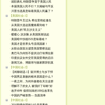
· 就职典礼 特朗普争宠于美国人民
· 本届美国人民不行？大揭秘与平反
· 川普当选真意味着美国人民赢了？
【美国社会-1】
· 特朗普牛叉过头 希拉里绝处逢生
· 从美国大选这面魔镜看到啥？
· 美国人的“民主沙文主义”
· 暖暖心 凉凉脑 从美国医闹说起
· 美国暗中扶植ISIS意味着啥？
· 美国才是世界头号流氓国家！
· 从联合国首次谴责美国警察说起
· 奥巴马为何拒不提供治疗埃博拉新
· 印度抗议女外交官美国受辱的启示
· 新闻冗余、博眼球与骆家辉辞职真
【中国社会-2】
· 【闲聊胡适-1】留洋博士与乡下悍
· 中国男足衰败的根本原因是什么？
· 一夜之间，为何外媒都在关注这群
· 理解不了的女人 被强奸了却称“好
· 改开40年 值得玩味的100位改革先
· 中国的严峻形势— 负面清单
【中国社会-1】
· 2016刷爆中国的14个另类事件