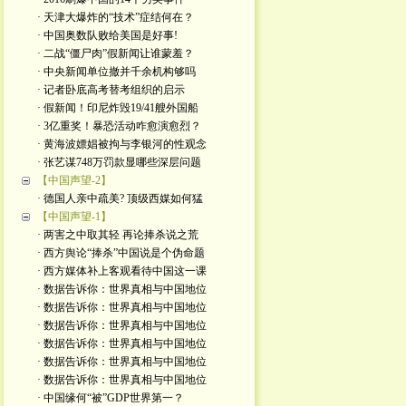
· 天津大爆炸的“技术”症结何在？
· 中国奥数队败给美国是好事!
· 二战“僵尸肉”假新闻让谁蒙羞？
· 中央新闻单位撤并千余机构够吗
· 记者卧底高考替考组织的启示
· 假新闻！印尼炸毁19/41艘外国船
· 3亿重奖！暴恐活动咋愈演愈烈？
· 黄海波嫖娼被拘与李银河的性观念
· 张艺谋748万罚款显哪些深层问题
【中国声望-2】
· 德国人亲中疏美? 顶级西媒如何猛
【中国声望-1】
· 两害之中取其轻 再论捧杀说之荒
· 西方舆论“捧杀”中国说是个伪命题
· 西方媒体补上客观看待中国这一课
· 数据告诉你：世界真相与中国地位
· 数据告诉你：世界真相与中国地位
· 数据告诉你：世界真相与中国地位
· 数据告诉你：世界真相与中国地位
· 数据告诉你：世界真相与中国地位
· 数据告诉你：世界真相与中国地位
· 中国缘何“被”GDP世界第一？