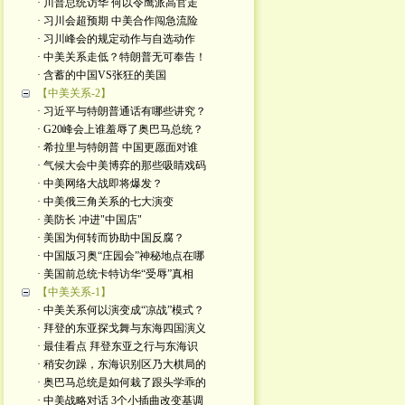
· 川普总统访华 何以令鹰派高官走
· 习川会超预期 中美合作闯急流险
· 习川峰会的规定动作与自选动作
· 中美关系走低？特朗普无可奉告！
· 含蓄的中国VS张狂的美国
【中美关系-2】
· 习近平与特朗普通话有哪些讲究？
· G20峰会上谁羞辱了奥巴马总统？
· 希拉里与特朗普 中国更愿面对谁
· 气候大会中美博弈的那些吸睛戏码
· 中美网络大战即将爆发？
· 中美俄三角关系的七大演变
· 美防长 冲进"中国店"
· 美国为何转而协助中国反腐？
· 中国版习奥“庄园会”神秘地点在哪
· 美国前总统卡特访华“受辱”真相
【中美关系-1】
· 中美关系何以演变成“凉战”模式？
· 拜登的东亚探戈舞与东海四国演义
· 最佳看点 拜登东亚之行与东海识
· 稍安勿躁，东海识别区乃大棋局的
· 奥巴马总统是如何栽了跟头学乖的
· 中美战略对话 3个小插曲改变基调