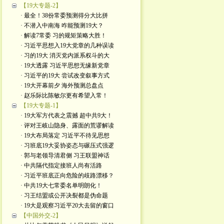
【19大专题-2】
· 最全！38份常委预测得分大比拼
· 不潜入中南海 咋能预测19大？
· 解读7常委 习的规矩策略大胜！
· 习近平思想入19大党章的几种误读
· 习的19大 消灭党内派系权斗的大
· 19大透露 习近平思想无缘新党章
· 习近平的19大 尝试改变叙事方式
· 19大开幕前夕 海外预测总盘点
· 赵乐际比陈敏尔更有希望入常！
【19大专题-1】
· 19大军方代表之震撼 超中共9大！
· 评对王岐山隐身、露面的荒谬解读
· 19大布局落定 习近平不待见思想
· 习班底19大妥协姿态与碾压式强逻
· 郭与老领导清君侧 习王联盟神话
· 中共隔代指定接班人尚有活路
· 习近平班底正向危险的歧路漂移？
· 中共19大七常委名单明朗化！
· 习王结盟或公开决裂都是伪命题
· 19大是观察习近平20大去留的窗口
【中国外交-2】