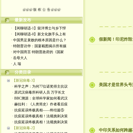
@@@ 版 权 公 告 @@@
本博客所发布文章，
最新发布
· 【闲聊胡适-1】留洋博士与乡下悍
除特别注明者外，均为原创。
· 【闲聊胡适-0】新文化旗手头上有
假新闻！印尼炸毁1
· 中国男足衰败的根本原因是什么？
转载或制作视频，
· 特朗普访华：国宴截图揭示所有媒
· 对中国而言 特朗普政府的《国家
须注明如下版权信息：
· 岳母大人
· 人 瑞
作者（格致夫）和出处（万维链接）
分类目录
【新冠病毒-3】
美国才是世界头号
· 科学之声：为何77位诺奖得主抗议
· 原武汉病毒所科研人员 万字长文
· BBC溯源：全球科学家如何看武汉
· 赫拉利：《人类简史》作者看后疫
· 抗疫延误终极真相——终结篇⑤
· 抗疫延误终极真相！法规挑刺决策
· 抗疫延误终极真相！法规挑刺决策
【新冠病毒-2】
中印关系如何跨越