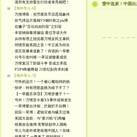
· 请所有支持畜生行径者来亮相吧！
雪中送炭！中国出
【海外华人-6】
· 万维博客：劣币逐良币丑恶现象何
· 吹气球远方孤独VS钢针刺之pia博
· 右撇子“言论自由扫盲”之扫盲
· 本容纳病毒泄漏说 看过导读大作
· 从特有理之拙劣看万维反民主暴民
· 同情官媒美国之音！中立派为何在
· 谣言首播者道歉了！传谣的一草教
· 分号引发纠缠 一草证据惨案成笑
· 万维复活了阶级斗争 变成文革批
· P3/P4终极释疑 21世纪刻舟求剑者
【海外华人-5】
· 可怜的远方！一个被心魔劫持的病
· 快评：特有理那盘棋为啥下不了？
· 【一草蠢言录③】万维皆傻子？一
· 号外！万维至今最XX事件或将发生
· 一草博要出洋相，拦都拦不住啊！
· 回应一草博：逻辑灾难与瞒天过海
· 美国大选前：与“黄川粉”们商榷
· 歧视攻击激增 美警鼓励华人囤枪
· 华人与老外谁更歧视中国人？实锤
· 病毒退了 一尊来了 很好很好！