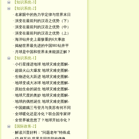
【知识系统-3】
【知识系统-2】
· 名家眼中的热力学定律与世界末日
· 演变在最前列的汉语之优势（下）
· 演变在最前列的汉语之优势（中）
· 演变在最前列的汉语之优势（上）
· 海洋钻井史上最惨重的6大事故
· 揭秘世界最先进的中国981钻井平
· 月球是中国和世界未来能源正解？
【知识系统-1】
· 小行星撞进地球 地球灾难史图解-
· 超级火山大爆发 地球灾难史图解-
· 生物进化大跃进 地球灾难史图解-
· 地球变成大冰球 地球灾难史图解-
· 原始生命的诞生 地球灾难史图解-
· 地球尺度的奥妙 地球灾难史图解-
· 地球的偶然诞生 地球灾难史图解-
· 中国嫦娥三号登月与美苏有何不同
· 全球暖化还是冷化？联合国专家评
· 全世界被忽悠了？地球开始冷化？
【国际政客-2】
· 解读川普好料：“问题老年”特殊成
· 切·格瓦拉 世界共同崇拜的偶像