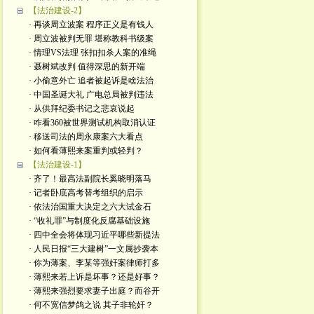
【法治建设-2】
· 再谈周立波案 程序正义是有钱人
· 周立波被判无罪 堪称教科书级案
· 情理VS法理 张扣扣杀人案的准绳
· 聂树斌改判 值得深思的新开端
· 小偷意外亡 追者被起诉是啥法治
· 中国圣诞大礼 广电总局被判违法
· 从供拜纪委书记之悲哀说起
· 咋看360被世界测试机构取消认证
· 移送司法的周永康案六大看点
· 如何看薄熙来案重判或轻判？
【法治建设-1】
· 齐了！最高法副院长奚晓明落马
· 记者卧底高考替考组织的启示
· 依法治国重大决定之六大试金石
· “收礼罪”与制度化反腐基础设施
· 四中全会将体现习近平哪些新提法
· 人民日报“三大建树”一文属抄袭本
· 你为薄案、李某等强奸案律师打多
· 薄熙来若上诉是坏事？还是好事？
· 薄熙来强烈要求妻子出庭？而谷开
· 何不宽信梦鸽之说 其子非轮奸？