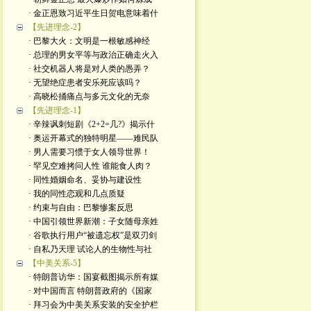
· 金正恩致习近平生日贺电意味着什
【先进理念-2】
· 巴黎大火：文明是一根敏感神经
· 总理的男女平等与政治正确走火入
· 社交机器人将是对人类的愚弄？
· 无望绝症患者安乐死应该吗？
· 高晓松捅痛点与多元文化的无奈
【先进理念-1】
· 辛辣讽刺短剧《2+2=几?》揭示什
· 奥运开幕式的独特明星——难民队
· 男人需要习惯于女人领导世界！
· 罕见空难拷问人性 谁能食人肉？
· 同性婚姻命名、妥协与建设性
· 我的同性恋观和几点质疑
· 约束与自由：巴黎惨案反思
· 中国引领世界新潮：子女随母亲姓
· 谷歌执行用户“被遗忘权”是双刃剑
· 自私乃天理 试论人的生物性与社
【中美关系-5】
· 特朗普访华：国宴截图揭示所有媒
· 对中国而言 特朗普政府的《国家
· 拜习会为中美关系安装的安全护栏