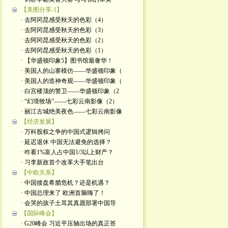
【美图分享-1】
· 去阿冈昆感受秋天的色彩（4）
· 去阿冈昆感受秋天的色彩（3）
· 去阿冈昆感受秋天的色彩（2）
· 去阿冈昆感受秋天的色彩（1）
· 【华盛顿印象5】图书馆最奢华！
· 美国人的山寨模仿——华盛顿印象（
· 美国人的造神奇观——华盛顿印象（
· 白宫楼顶的警卫——华盛顿印象（2
· “幻境牧场”——七彩云南影像（2）
· 丽江古城绝美夜色——七彩云南影像
【经济发展】
· 万科股权之争的中国式逻辑拷问
· 延迟退休 中国无法避免的选择？
· 咋看1%富人占中国1/3以上财产？
· 习李新政首个改革大手笔出台
【中欧关系】
· 中国接盘希腊危机？还是机遇？
· 中国总理来了 欧洲首脑嗨了！
· 会哭的孩子土耳其真愿部署中国导
【国际峰会】
· G20峰会 习近平压轴出场的真正答