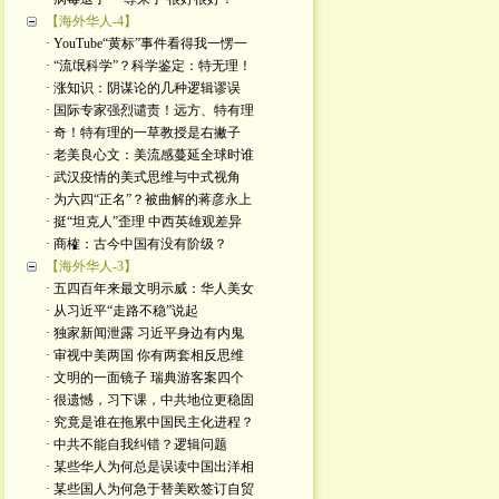
【海外华人-4】
· YouTube“黄标”事件看得我一愣一
· “流氓科学”？科学鉴定：特无理！
· 涨知识：阴谋论的几种逻辑谬误
· 国际专家强烈谴责！远方、特有理
· 奇！特有理的一草教授是右撇子
· 老美良心文：美流感蔓延全球时谁
· 武汉疫情的美式思维与中式视角
· 为六四“正名”？被曲解的蒋彦永上
· 挺“坦克人”歪理 中西英雄观差异
· 商榷：古今中国有没有阶级？
【海外华人-3】
· 五四百年来最文明示威：华人美女
· 从习近平“走路不稳”说起
· 独家新闻泄露 习近平身边有内鬼
· 审视中美两国 你有两套相反思维
· 文明的一面镜子 瑞典游客案四个
· 很遗憾，习下课，中共地位更稳固
· 究竟是谁在拖累中国民主化进程？
· 中共不能自我纠错？逻辑问题
· 某些华人为何总是误读中国出洋相
· 某些国人为何急于替美欧签订自贸