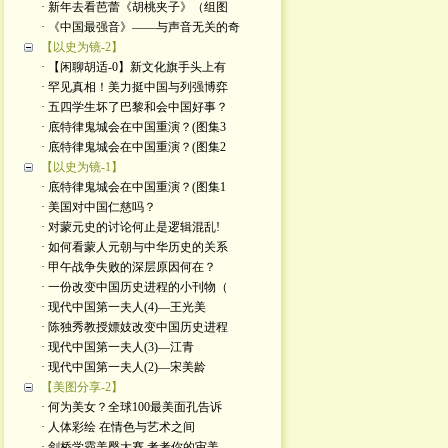
· 新年去看芭蕾《胡桃夹子》（组图
· 《中国最强音》——与声音无关的奇
【以史为镜-2】
· 【闲聊胡适-0】新文化旗手头上有
· 罕见真相！美力挺中国与列强博弈
· 五四学生坏了巴黎和会中国好事？
· 底特律鬼城会在中国重演？(图集3
· 底特律鬼城会在中国重演？(图集2
【以史为镜-1】
· 底特律鬼城会在中国重演？(图集1
· 美国对中国仁慈吗？
· 对蒙元史的讨论何止是逻辑混乱!
· 如何看蒙人元朝与中华历史的关系
· 甲午战争失败的深层原因何在？
· 一份改变中国历史进程的小刊物（
· 现代中国第一夫人(4)—王光美
· 陈独秀教授嫖妓改变中国历史进程
· 现代中国第一夫人(3)—江青
· 现代中国第一夫人(2)—宋美龄
【美图分享-2】
· 何为美女？全球100最美面孔告诉
· 人体彩绘 在情色与艺术之间
· 剑桥学霸美臀大赛 考考你的审美