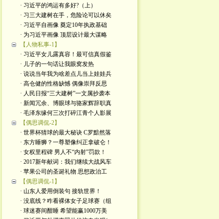
· 习近平的鸿运有多好?（上）
· 习三大建树在手，危险论可以休矣
· 习近平自画像 奠定10年执政基础
· 为习近平画像 顶层设计最大谋略
【人物私事-1】
· 习近平女儿露真容！最可信真假鉴
· 儿子的一句话让我眼窝发热
· 说说当年我为啥差点儿当上娃娃兵
· 高仓健的性格缺憾 偶像崇拜反思
· 人民日报“三大建树”一文属抄袭本
· 新闻冗余、博眼球与骆家辉辞职真
· 毛泽东缘何三次打碎江青个人影展
【偶思调侃-2】
· 世界杯猜球的最大秘诀 C罗黯然落
· 东方睡狮？一尊塑像纠正拿破仑！
· 女权里程碑 男人不“内射”罚款！
· 2017新年献词：我们继续大战风车
· 苹果公司的圣诞礼物 思想政治工
【偶思调侃-1】
· 山东人爱用倒装句 接轨世界！
· 没底线？咋看裸体女子足球赛（组
· 球迷赛间酣睡 希望能赢1000万美