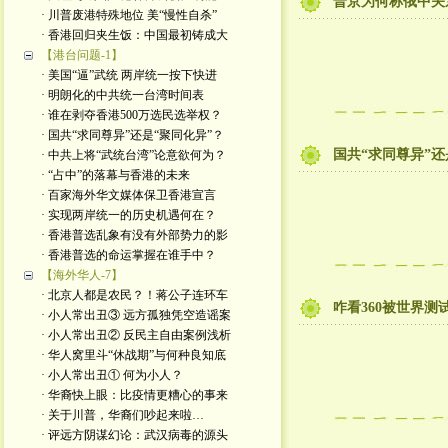
普京为何称俄中关
· 川普废港特殊地位 美“慢性自杀”
· 香港回归夹生饭：中国最初铸成大
【港台问题-1】
· 美国“逼”武统 两岸统一按下快进
· 明朗化的中共统一台湾时间表
· 谁在剥夺香港500万选民选举权？
· 国共“求同尊异”还是“聚同化异”？
国共“求同尊异”还
· 中共上将“武统台湾”论意欲何为？
· “占中”的落幕与香港的未来
· 百家海外华文媒体保卫香港宣言
· 实现两岸统一的历史机遇何在？
· 香港普选乱象有没有外部势力的影
· 香港普选的命运掌握在谁手中？
【海外华人-7】
· 北京人都是农民？！蒋公子连环车
咋看360被世界测
· 小人常出丑③ 远方孤独凭空造谣案
· 小人常出丑② 反民主自由案例浅析
· 华人窝里斗“休战期”与何种良知底
· 小人常出丑① 何为小人？
· 华裔快上眼：比疫情更糟心的事来
· 关于川普，华裔们吵起来啦…
· 评远方阴谋幻论：武汉病毒的源头