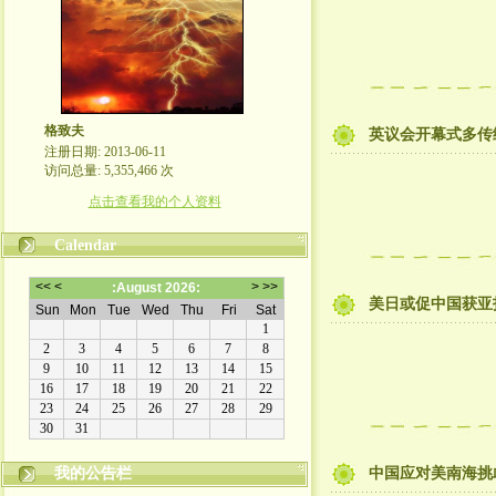
格致夫
英议会开幕式多传
注册日期: 2013-06-11
访问总量: 5,355,466 次
点击查看我的个人资料
Calendar
美日或促中国获亚
崇尚理性评论，拒绝人身攻击！
我的公告栏
中国应对美南海挑