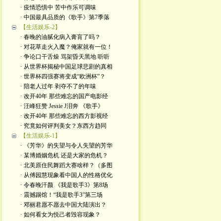
· 疫情恐惧中 苦中作乐可调味
· 中国最具品质的《歌手》第7季落
【生活娱乐-2】
· 春晚的油腻化病入膏肓了吗？
· 对花草走火入魔？俺家就有一位！
· 争论口干舌燥 骂架昏天黑地 听听
· 从世界杯揭秘中国足球悲剧的真相
· 世界杯四强赛将变成“欧洲杯”？
· 陪老人过年 剥夺不了的年味
· 改开40年 那些难忘的国产电影经
· 汪峰狂赞 Jessie J泪奔 《歌手》
· 改开40年 那些难忘的西方影视经
· 究竟如何评判美女？东西方趋同
【生活娱乐-1】
· 《芳华》的失望与令人失望的芳华
· 某博婚姻危机 还是大家的危机？
· 北美原住民舞蹈大赛啥样？（多图
· 从傅园慧现象看中国人的性格优化
· 令春晚汗颜 《我是歌手3》第8场
· 震撼踢馆！“我是歌手3”第三场
· 邓丽君愿不愿去中国大陆演出？
· 如何看女为悦己者毁容现象？