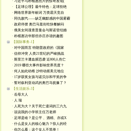
· 习近平与朴槿惠照片的惊奇发现(
· 【足球公理】最牛特色：足球拒绝
· 网络世界新年献词 万类霜天竞自
· 同仇敌忾——缺乏幽默感的中国雾霾
· 政府停摆 奥巴马逛街吃快餐解闷
· 俄美女间谍查普曼会与斯诺登结婚
· 朴槿惠访华那些亦庄亦谐的趣图
【国际事务-1】
· 对中国而言 特朗普政府的《国家
· 信仰冲突 人类21世纪的严峻挑战
· 斯里兰卡遭血腥恐袭 近800人伤亡
· 2019 哪些大事件影响世界亮度？
· 何人如此幼稚 沙特动摇美元地位
· 17岁获奖女孩与诺贝尔和平奖的争
· 誓对叙利亚动武的奥巴马犹豫了？
【生活娱乐-3】
· 岳母大人
· 人 瑞
· 人死为大？关于死亡遣词的三六九
· 说说我的小学班主任万老师
· 足球是啥？是公平 、酒精、亦或X
· 什么是女人的核心魅力？惊人的经
· 你怎么看：这个女人不简单！