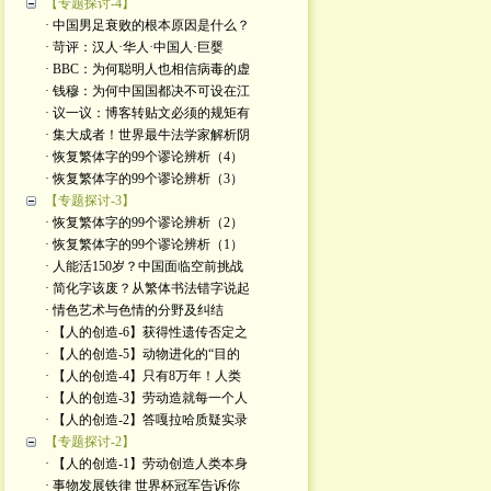
【专题探讨-4】
· 中国男足衰败的根本原因是什么？
· 苛评：汉人·华人·中国人·巨婴
· BBC：为何聪明人也相信病毒的虚
· 钱穆：为何中国国都决不可设在江
· 议一议：博客转贴文必须的规矩有
· 集大成者！世界最牛法学家解析阴
· 恢复繁体字的99个谬论辨析（4）
· 恢复繁体字的99个谬论辨析（3）
【专题探讨-3】
· 恢复繁体字的99个谬论辨析（2）
· 恢复繁体字的99个谬论辨析（1）
· 人能活150岁？中国面临空前挑战
· 简化字该废？从繁体书法错字说起
· 情色艺术与色情的分野及纠结
· 【人的创造-6】获得性遗传否定之
· 【人的创造-5】动物进化的“目的
· 【人的创造-4】只有8万年！人类
· 【人的创造-3】劳动造就每一个人
· 【人的创造-2】答嘎拉哈质疑实录
【专题探讨-2】
· 【人的创造-1】劳动创造人类本身
· 事物发展铁律 世界杯冠军告诉你