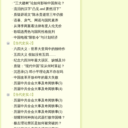
· “三大建树”论如何影响中国舆论？
· 流泪的汉字“凸见 and 萧然泪下”
· 质疑辟谣文“陈永贵逝世三年仍接
· 语暴、戾气、网谣与国民素养
· 从薄李两案看法律有度人伦无价
· 歌唱选秀热与国民性格批判
· 中国电视“限歌令”与计划经济
【当代史实-2】
· 六四大义：世界大变局中的独特作
· 五四大义 假如没有五四……
· 纪念六四30年最大误区、缺憾及10
· 质疑：“现代中国”应从何时算起？
· 沉思录(2) 邓小平理论真不存在吗
· 中国改革开放40年的最大失败
· 历届中共全会大事及奇闻轶事(5)
· 历届中共全会大事及奇闻轶事(4)
【当代史实-1】
· 历届中共全会大事及奇闻轶事(3)
· 历届中共全会大事及奇闻轶事(2)
· 历届中共全会大事及奇闻轶事(1)
· 胡耀邦何种舆论武器打败华国锋？
· 极左理论禁区是如何被突破的？