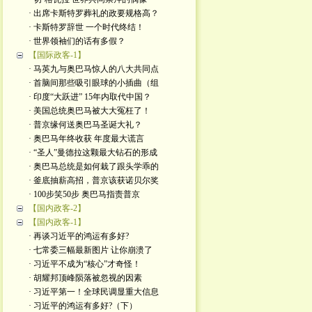
· 出席卡斯特罗葬礼的政要规格高？
· 卡斯特罗辞世 一个时代终结！
· 世界领袖们的话有多假？
【国际政客-1】
· 马英九与奥巴马惊人的八大共同点
· 首脑间那些吸引眼球的小插曲（组
· 印度“大跃进” 15年内取代中国？
· 美国总统奥巴马被大大冤枉了！
· 普京缘何送奥巴马圣诞大礼？
· 奥巴马年终收获 年度最大谎言
· “圣人”曼德拉这颗最大钻石的形成
· 奥巴马总统是如何栽了跟头学乖的
· 釜底抽薪高招，普京该获诺贝尔奖
· 100步笑50步 奥巴马指责普京
【国内政客-2】
【国内政客-1】
· 再谈习近平的鸿运有多好?
· 七常委三幅最新图片 让你崩溃了
· 习近平不成为“核心”才奇怪！
· 胡耀邦顶峰陨落被忽视的因素
· 习近平第一！全球民调显重大信息
· 习近平的鸿运有多好?（下）