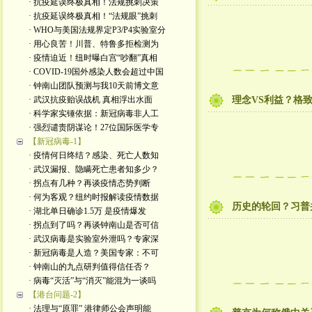
· 抗疫延误终极真相！法规挑刺决策
· 抗疫延误终极真相！“法规眼”挑刺
· WHO与美国法规界定P3/P4实验室分
· 用心良苦！川普、特鲁多拒检测为
· 疫情迫近！纽时曝白宫“吵翻”真相
· COVID-19国外感染人数会超过中国
· 钟南山团队预测与我10天前博文意
· 武汉抗疫贻误战机 真相浮出水面
理念VS利益？格
· 科学家实锤依据：新冠病毒非人工
· 强烈谴责阴谋论！27位国际医学专
【新冠病毒-1】
· 疫情何日终结？感染、死亡人数知
· 武汉漏报、隐瞒死亡患者知多少？
· 拐点有几种？再谈疫情态势判断
· 何为客观？纽约时报解读疫情数据
历史的轮回？习普
· 湖北单日确诊1.5万 是疫情爆发
· 拐点到了吗？再谈钟南山是否可信
· 武汉病毒是实验室外泄吗？专家深
· 新冠病毒是人造？美国专家：不可
· 钟南山的九点研判值得信任否？
· 病毒“灭活”与“消灭”能混为一谈吗
【港台问题-2】
· 法理与“原罪” 港律师公会声明能