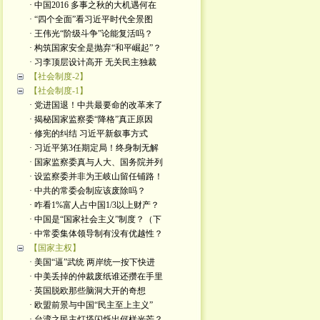
· 中国2016 多事之秋的大机遇何在
· “四个全面”看习近平时代全景图
· 王伟光“阶级斗争”论能复活吗？
· 构筑国家安全是抛弃“和平崛起”？
· 习李顶层设计高开 无关民主独裁
【社会制度-2】
【社会制度-1】
· 党进国退！中共最要命的改革来了
· 揭秘国家监察委“降格”真正原因
· 修宪的纠结 习近平新叙事方式
· 习近平第3任期定局！终身制无解
· 国家监察委真与人大、国务院并列
· 设监察委并非为王岐山留任铺路！
· 中共的常委会制应该废除吗？
· 咋看1%富人占中国1/3以上财产？
· 中国是“国家社会主义”制度？（下
· 中常委集体领导制有没有优越性？
【国家主权】
· 美国“逼”武统 两岸统一按下快进
· 中美丢掉的仲裁废纸谁还攒在手里
· 英国脱欧那些脑洞大开的奇想
· 欧盟前景与中国“民主至上主义”
· 台湾之民主灯塔闪烁出何样光芒？