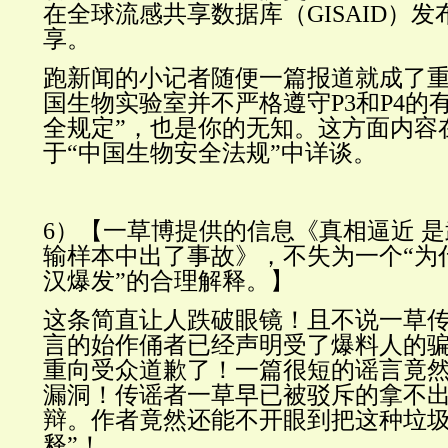
在全球流感共享数据库（GISAID）
享。
跑新闻的小记者随便一篇报道就成了重
国生物实验室并不严格遵守
P3
和
P4
的
全规定
”，也是你的无知。这方面内容
于“中国生物安全法规”中详谈。
6）【
一草博提供的信息《真相逼近 是
输样本中出了事故》，不失为一个“为
汉爆发”的合理解释。
】
这条简直让人跌破眼镜！且不说一草
言的始作俑者已经声明受了爆料人的骗
重向受众道歉了！
一篇很短的谣言竟然
漏洞！传谣者一草早已被驳斥的拿不
辩。作者竟然还能不开眼到把这种垃圾
释”！