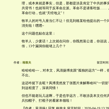
理，或本来就是事实，但是，那都是涉及肯定了中共的事
共背书！也就等同于反革命左派。革命不是请客吃饭……
革命行动，也就“天经地义”！
牧羊人的对号入座当仁不让！但见到格某给他提出的一个
消失啦！嘿嘿~
这个问题也贴在这里：
牧羊人，少废话！上次就在问你，你既然装公道，你说说
传，13个漏洞你能堵上几个？
作者：
格致夫
留言时间：20
哈哈哈哈~~，对本文，风清扬博友跟“孤独的远方”一样，
不出。
这还咋挺下去呢？凤博竟然发了张图片来解释啥叫“一切皆
到这程度了，深表同情！
但也不能老玩儿这啊，于是也学远方，不敢涉及本文任何
兵扣帽子、打棍子的看家本领啦！
【作者：风清扬1 回复 格致夫 留言时间：2020-04-19 13:39: