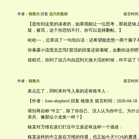
作者：
格致夫
回复
远方的孤独
留言时间：20
【是给到这里的读者的，如果我能让一位思考，那就是锦
疑，被骂，这个你恐怕不行。你可以选择删帖。】
哈哈~~，总算说了一句坦白话：还希望能忽悠一两个脑子
你暴露小流氓丑态骂F脏话的回复还留着呢，会删你这些唠
按程式，你到了说几句自恋到欠揍大话的时候，咋不说了？
作者：
格致夫
留言时间：20
差点忘了，同时来对号入座的还有牧羊人：
【作者：lone-shepherd 回复 格致夫 留言时间：2020-04-18 15
请别再自称“中立”，除了你自己、没人认为你中立。为什
亲共、像那位小龙鱼一样？】
格某对万维右派们打压中立派还有这样一个描述：
格某这样的中立派在万维的待遇，也正如今天VOA的遭遇