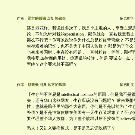
作者：
远方的孤独
回复
格致夫
留言时间：20
还是老花样。我说过多次了，我是个主观的人，享受主观
论，不能光针对我的speculation，那你就会一直被我牵
那么不行吧？你可以说说你为什么总是粉红弯弯绕？ 不是
生存艰难的记忆，也不是为了中国人族群？ 那是为了什么
当初来美国时，生存没有问题，一直时粉红，等等，那样
我接受ide智商的用处，你逻辑的狡诈，但是 要诚实一点，
弯绕？这个要求总不高吧？
作者：
格致夫
回复
远方的孤独
留言时间：20
【生存的不容易是intellectual laziness的原因，但是
夫，还有华山这些网友，生存应该没有问题吧？ 后来我想
性，也就是脑子里的那个大东西。你们是不是以前为了生
补偿？是不是怕黄皮肤在美国有一天生存又艰难了？不仅
要代理整个华人族群，为了整个族群以后不挨饿而believe或者dis
愁人！又进入犯病模式，是不是又忘记吃药了？