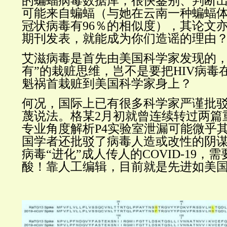
的蝙蝠病毒数据库，很快鉴别、判断
可能来自蝙蝠（与她在云南一种蝙蝠体内
冠状病毒有96％的相似度），
其论文
期刊发表
，
就能成为你们造谣的理由
艾滋病毒是首先由美国科学家发现的，
有”的栽赃思维，岂不是要把HIV病毒
魁祸首栽赃到美国科学家身上？
何况，国际上已有很多科学家严谨批
蔑说法。格某2月初就曾连续转过两篇
专业角度解析P4实验室泄漏可能微乎
国学者还批驳了病毒人造或改性的阴谋论
病毒“进化”成人传人的COVID-19，需
酸！靠人工编辑，目前就是先进如美