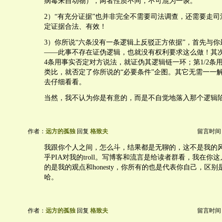
病毒来自动物），两者性质不同，不可混为一谈。
2）“有充分证据”也并非完全不需要司法调查，还需要走
定证据合法、有效！
3）你所说“六条没有一条逻辑上反驳正方依据”，首先与
——此事不存在证伪逻辑，也就没有权利要求这么做！其
4条用事实否定对方说法，就证伪其逻辑链一环；第1/2条
类比，就否定了你所说的“必要条件”企图。其它无需一一
去仔细看看。
当然，我不认为你是有意的，而是不自觉地落入那个逻辑陷
作者：
远方的孤独
回复
格致夫
留言时间：20
我跟你个人之间，怎么斗，结果都是无聊的，这不是我的
乎PIA对我的troll。写博客和流言是给读者群看，我在你
的是我的观点和honesty，你所有的也是代表你自己，区
哈。
作者：
远方的孤独
回复
格致夫
留言时间：20