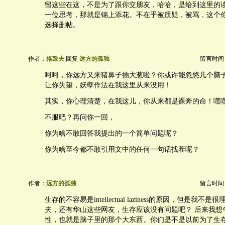
留这些在这，不是为了跟你交朋友，哈哈，是给到这里的
一位思考，那就是锦上添花。不在乎被质疑，被骂，这个
选择删帖。
作者：
格致夫
回复
远方的孤独
留言时间：20
呵呵，你远方又来猪鼻子插大葱啦？你或许能忽悠几个脑
让你失望，妖孽作法在我这里从来没用！
其实，你心理清楚，在我这儿，你从来都是裸奔的命！嘿嘿
不服吧？再问你一回，
你为啥不敢回答我提出的一个简单问题呢？
你为啥至今都不敢引用文中的任何一句话找茬呢？
作者：
远方的孤独
留言时间：20
生存的不容易是intellectual laziness的原因，但是我
夫，还有华山这些网友，生存应该没有问题吧？ 后来我想
性，也就是脑子里的那个大东西。你们是不是以前为了生