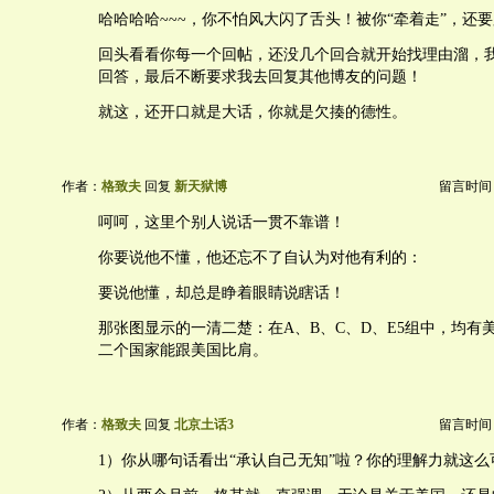
哈哈哈哈~~~，你不怕风大闪了舌头！被你“牵着走”，还
回头看看你每一个回帖，还没几个回合就开始找理由溜，
回答，最后不断要求我去回复其他博友的问题！
就这，还开口就是大话，你就是欠揍的德性。
作者：
格致夫
回复
新天狱博
留言时间：20
呵呵，这里个别人说话一贯不靠谱！
你要说他不懂，他还忘不了自认为对他有利的：
要说他懂，却总是睁着眼睛说瞎话！
那张图显示的一清二楚：在A、B、C、D、E5组中，均有
二个国家能跟美国比肩。
作者：
格致夫
回复
北京土话3
留言时间：20
1）你从哪句话看出“承认自己无知”啦？你的理解力就这么