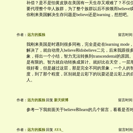
补偿？是不是怕黄皮肤在美国有一天生存又艰难了？不仅
要代理整个华人族群，为了整个族群以后不挨饿而believe或者dis
你刚来美国解决生存问题是believe还是learning，想想吧。
作者：
远方的孤独
留言时间：20
我刚来美国是时遇到很多同袍，完全是处在learning mod
解决了，就自动滑入believe和disbelieve二元，后来我
象，得出一个小结，智力无法转换到transcendental的
是有限的。智力就自动转换成算计。就好比在天空，一层
很好看，但是越过这层，那是完全不同的景象，一个人的
度，到了那个程度，区别就是云彩下的玩耍还是云彩上的
人。
作者：
远方的孤独
回复
新天狱博
留言时间：20
参考一下我前面关于believe和learn的几个留言，看看是
作者：
远方的孤独
回复
AYA_
留言时间：20