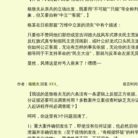
格致夫从亲共的立场出发，既要用“不可能”“只能”等全称
象，但又要自称“中立”“客观”，】
格某在日前那篇“万维中立派的消失”中有个描述：
只要你不赞同他们那些或堂吉诃德大战风车式莽夫民主荒
反红旗式真专制假民主意淫闹剧，或叶公好龙式口头民主
你如何公正客观，无论有怎样的事实依据，无论你的主张
都等同于不支持革命的“民主大业”，那就与反革命左派无
显然，风博这是对号入座来了！嘿嘿~~
作者：
格致夫
回复
AYA_
留言时间：20
【我说的是致格夫兄的六条没有一条逻辑上反驳正方依据
分证据还要司法调查何用？多数案件立案侦查时缺乏充分
入起诉程序何必调查呢？】
呵呵，你这里有3个问题混淆了。
1）重大案件确切发生了，即使没有任何证据，也必然启动
泄漏并非确切发生（至于疫情的发生，“有根据怀疑”的科