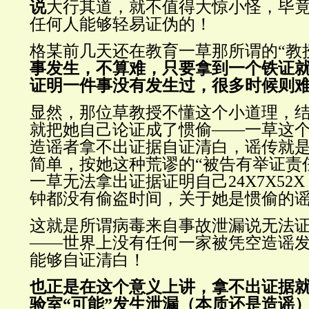
说
大行其道，就不值得大惊小怪，毕
任何人能够轻易证伪的！
格某前几天还在教育一草那所谓的“教
事发生，不算难，只要拿到一个铁证
证明一件事没有发生过，很多时候则
显然，那位草教授不懂这个小道理，
就把她自己论证成了惯偷——一草这
造谣者拿不出证据自证清白，谣传就
简单，按她这种荒谬的“被告有举证责
一草无法拿出证据证明自己24X7X52
钟都没有偷盗时间，关于她是惯偷的
这就是所谓病毒来自事故泄漏说无法
——世界上没有任何一家被凭空造谣
能够自证清白！
也正是在这个意义上讲，拿不出证据就臆
验室“可能”发生泄漏（本质还是造谣