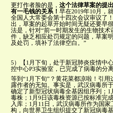
更打作者脸的是，
这个法律草案的提
有一毛钱的关系！
早在2019年10月
全国人大常委会第十四次会议审议了
出，草案的起草开始时间无疑还要早
法是，针对“前一时期发生的生物技术
件，缺乏相应处罚规定的问题，草案
及处罚，填补了法律空白。”
5）【
1月下旬，处于新冠肺炎疫情中
控中心P3实验室，已完成了病毒的分
等到“1月下旬”？黄花菜都凉啦！引
露作者的无知。事实是，武汉病毒所于2
确定了新型冠状病毒全基因组序列；1
毒株；1月9日该毒株资源已按标准完
入库；1月11日，武汉病毒所作为国
构，向世界卫生组织提交了新冠病毒