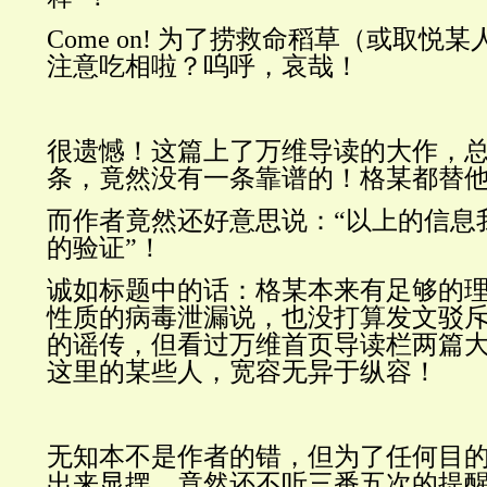
Come on! 为了捞救命稻草（或取悦
注意吃相啦？呜呼，哀哉！
很遗憾！这篇上了万维导读的大作，总
条，竟然没有一条靠谱的！格某都替
而作者竟然还好意思说：“
以上的信息
的验证
”！
诚如标题中的话：格某本来有足够的
性质的病毒泄漏说，也没打算发文驳
的谣传，但看过万维首页导读栏两篇
这里的某些人，宽容无异于纵容！
无知本不是作者的错，但为了任何目
出来显摆，竟然还不听三番五次的提