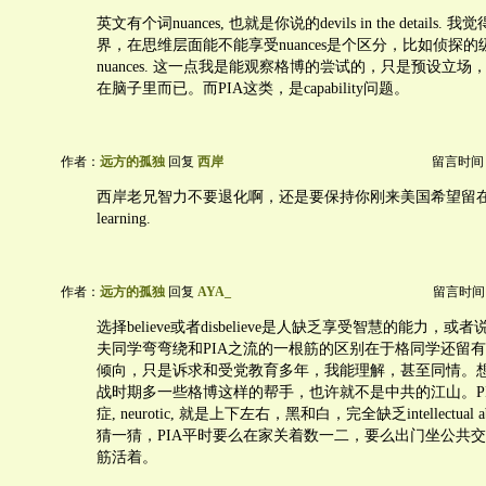
英文有个词nuances, 也就是你说的devils in the details. 
界，在思维层面能不能享受nuances是个区分，比如侦探
nuances. 这一点我是能观察格博的尝试的，只是预设立
在脑子里而已。而PIA这类，是capability问题。
作者：
远方的孤独
回复
西岸
留言时间：20
西岸老兄智力不要退化啊，还是要保持你刚来美国希望留
learning.
作者：
远方的孤独
回复
AYA_
留言时间：20
选择believe或者disbelieve是人缺乏享受智慧的能力，
夫同学弯弯绕和PIA之流的一根筋的区别在于格同学还留
倾向，只是诉求和受党教育多年，我能理解，甚至同情。
战时期多一些格博这样的帮手，也许就不是中共的江山。P
症, neurotic, 就是上下左右，黑和白，完全缺乏intellectual 
猜一猜，PIA平时要么在家关着数一二，要么出门坐公共
筋活着。