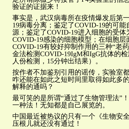
验证的证据来！
事实是，武汉病毒所在疫情爆发后第一时
19病毒分离；鉴定了COVID-19的可
源；鉴定了COVID-19进入细胞的受体
COVID-19感染的细胞模型；在细胞
COVID-19
有较好抑制作用的三种“老药
金法检测COVID-19IgM和IgG抗体
人份检测，15分钟出结果）。
按作者不加鉴别引用的谣传，实验室
咋还能在如此之短时间里取得如此多
解释的通吗？
最可笑的是所谓“通过了生物管理法”
一种法！无知都是自己展览的。
中国最近被热议的只有一个《生物安
压根儿就还没有通过！