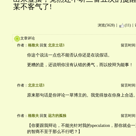
某不客气了!
浏览(5628)
(11)
文章评论
作者：
格致夫
回复
北京土话3
留言时间：20
你这个说法一点也不能否认你还是在说假话。
更糟的是，还说明你没有认错的勇气，而以狡辩为能事！
作者：
北京土话3
留言时间：20
原来那句话是你评论一草博主的。我觉得放在你身上合适
作者：
格致夫
回复
远方的孤独
留言时间：20
【你要跟我辩论，不能光针对我的speculation，那你就
的智商不至于那么不行吧？】