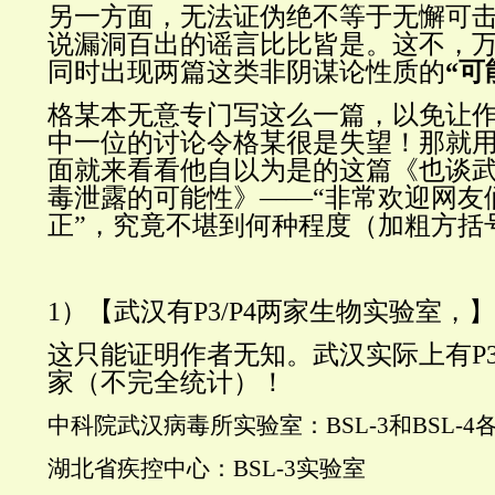
另一方面，无法证伪绝不等于无懈可
说漏洞百出的谣言比比皆是。这不，
同时出现两篇这类非阴谋论性质的
“可
格某本无意专门写这么一篇，以免让
中一位的讨论令格某很是失望！那就
面就来看看他自以为是的这篇《也谈武汉
毒泄露的可能性》——“非常欢迎网友
正”，究竟不堪到何种程度（加粗方括
1）【
武汉有P3/P4两家生物实验室，
】
这只能证明作者无知。武汉实际上有P3
家（不完全统计）！
中科院武汉病毒所实验室：BSL-3和BSL-4
湖北省疾控中心：BSL-3实验室