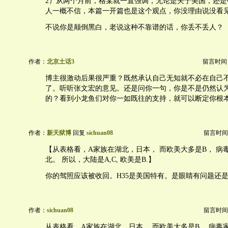
2）从两个月前，格某就一直强调，无论是关于美国，还是
人一概不信，本篇一开篇也是这个观点，你没理由说没看
不说你是颠倒黑白，老说这种不靠谱的话，你丢不丢人？
作者：
北京土话3
留言时间：20
博主很激动后果很严重？既然承认自己无知就不必在自己
了。听听张文宏的意见。还是问你一句，你是不是仍然认
的？看到小龙鱼们对你一如既往的支持，就可以断定你根
作者：
新天狱博
回复
sichuan08
留言时间：20
【从表格看，A家族在湖北，日本， 而欧美大多是B， 病
北。 所以，大陆是A,C, 欧美是B.】
你的驾照应该被收回。H35是美国特有。是眼睛有问题还
作者：
sichuan08
留言时间：20
从表格看，A家族在湖北，日本， 而欧美大多是B， 病毒