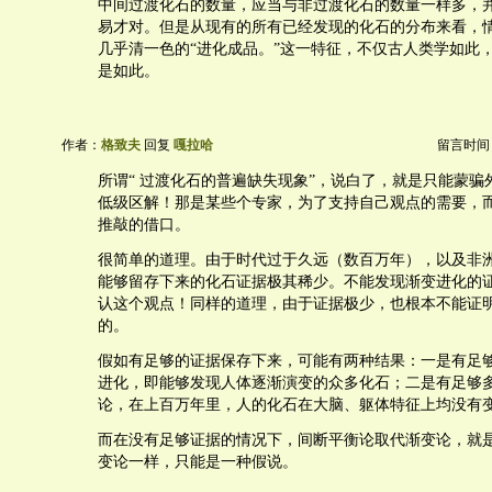
中间过渡化石的数量，应当与非过渡化石的数量一样多，
易才对。但是从现有的所有已经发现的化石的分布来看，
几乎清一色的“进化成品。”这一特征，不仅古人类学如此
是如此。
作者：
格致夫
回复
嘎拉哈
留言时间：20
所谓“ 过渡化石的普遍缺失现象”，说白了，就是只能蒙骗
低级区解！那是某些个专家，为了支持自己观点的需要，
推敲的借口。
很简单的道理。由于时代过于久远（数百万年），以及非
能够留存下来的化石证据极其稀少。不能发现渐变进化的
认这个观点！同样的道理，由于证据极少，也根本不能证
的。
假如有足够的证据保存下来，可能有两种结果：一是有足
进化，即能够发现人体逐渐演变的众多化石；二是有足够
论，在上百万年里，人的化石在大脑、躯体特征上均没有
而在没有足够证据的情况下，间断平衡论取代渐变论，就
变论一样，只能是一种假说。