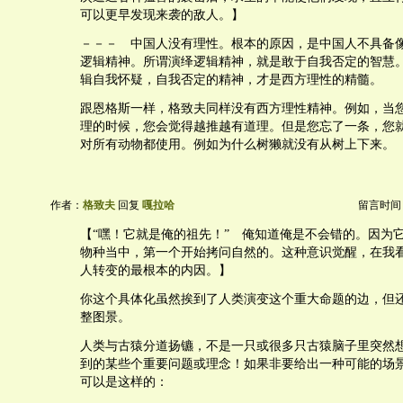
可以更早发现来袭的敌人。】
－－－ 中国人没有理性。根本的原因，是中国人不具备
逻辑精神。所谓演绎逻辑精神，就是敢于自我否定的智慧
辑自我怀疑，自我否定的精神，才是西方理性的精髓。
跟恩格斯一样，格致夫同样没有西方理性精神。例如，当
理的时候，您会觉得越推越有道理。但是您忘了一条，您
对所有动物都使用。例如为什么树獭就没有从树上下来。
作者：
格致夫
回复
嘎拉哈
留言时间：20
【“嘿！它就是俺的祖先！” 俺知道俺是不会错的。因为
物种当中，第一个开始拷问自然的。这种意识觉醒，在我
人转变的最根本的内因。】
你这个具体化虽然挨到了人类演变这个重大命题的边，但
整图景。
人类与古猿分道扬镳，不是一只或很多只古猿脑子里突然
到的某些个重要问题或理念！如果非要给出一种可能的场
可以是这样的：