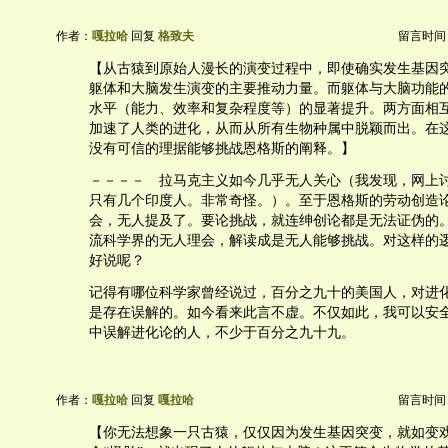
作者：
嘎拉哈
回复
格致夫
留言时间：20
【从古猿到原始人漫长的演变过程中，即使确实发生基因
躯体和大脑发生演变的主要推动力量。而躯体与大脑功能
水平（能力、效率和复杂程度等）的显著提升。两方面相
加速了人类的进化，从而从所有生物种属中脱颖而出。在
没有可信的理据能够挑战恩格斯的阐释。】
－－－－ 拉马克主义如今几乎无人关心（我发现，网上
只有几个印度人。非常奇怪。）。至于恩格斯的劳动创造
会，无人提及了。要论挑战，就连绅创论都是无法证伪的
流科学界的无人理会，解读成是无人能够挑战。对这样的
好说呢？
记得有哪位科学家曾经说过，百分之九十的美国人，对进
是存在误解的。如今看来此言不虚。不仅如此，我可以安
中误解进化论的人，不少于百分之九十九。
作者：
嘎拉哈
回复
嘎拉哈
留言时间：20
【你无法想象一只古猿，仅仅因为发生基因突变，就如变