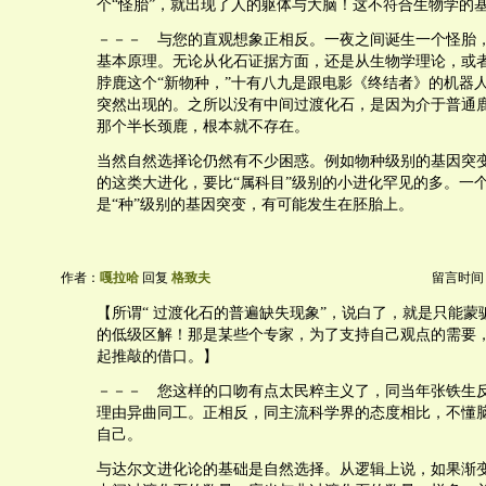
个“怪胎”，就出现了人的躯体与大脑！这不符合生物学的
－－－ 与您的直观想象正相反。一夜之间诞生一个怪胎
基本原理。无论从化石证据方面，还是从生物学理论，或
脖鹿这个“新物种，”十有八九是跟电影《终结者》的机器
突然出现的。之所以没有中间过渡化石，是因为介于普通
那个半长颈鹿，根本就不存在。
当然自然选择论仍然有不少困惑。例如物种级别的基因突
的这类大进化，要比“属科目”级别的小进化罕见的多。一
是“种”级别的基因突变，有可能发生在胚胎上。
作者：
嘎拉哈
回复
格致夫
留言时间：20
【所谓“ 过渡化石的普遍缺失现象”，说白了，就是只能蒙
的低级区解！那是某些个专家，为了支持自己观点的需要
起推敲的借口。】
－－－ 您这样的口吻有点太民粹主义了，同当年张铁生
理由异曲同工。正相反，同主流科学界的态度相比，不懂
自己。
与达尔文进化论的基础是自然选择。从逻辑上说，如果渐