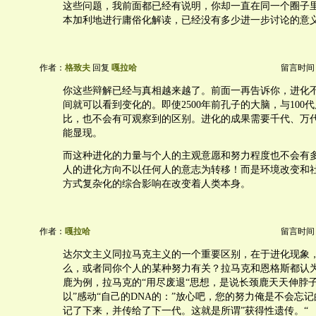
这些问题，我前面都已经有说明，你却一直在同一个圈子
本加利地进行庸俗化解读，已经没有多少进一步讨论的意
作者：
格致夫
回复
嘎拉哈
留言时间：20
你这些辩解已经与真相越来越了。前面一再告诉你，进化
间就可以看到变化的。即使2500年前孔子的大脑，与100
比，也不会有可观察到的区别。进化的成果需要千代、万
能显现。
而这种进化的力量与个人的主观意愿和努力程度也不会有
人的进化方向不以任何人的意志为转移！而是环境改变和
方式复杂化的综合影响在改变着人类本身。
作者：
嘎拉哈
留言时间：20
达尔文主义同拉马克主义的一个重要区别，在于进化现象
么，或者同你个人的某种努力有关？拉马克和恩格斯都认
鹿为例，拉马克的“用尽废退“思想，是说长颈鹿天天伸脖
以”感动“自己的DNA的：”放心吧，您的努力俺是不会忘记
记了下来，并传给了下一代。这就是所谓”获得性遗传。“