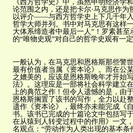
《西方哲学史》中，虽然申明经济学
论范围之内，还是把卡尔·马克思作为
以评介——与西方哲学史上下几千年
哲学大师并列。书中对马克思有这样一
大体系缔造者中最后一人”！罗素甚至
的“唯物史观”对自己的哲学史观有一
一般认为，在马克思和恩格斯那些警
最有价值者当属《资本论》。而在公
之媲美的，应该是恩格斯晚年才开始
法》。这理应是一部将社会科学建立
上的典范之作！但令人遗憾的是，由
恩格斯搁置了该书的写作，全力以赴
遗作《资本论》，最终亦未能完成《
书。该书已完成的十篇论文中包括写于1
在从猿到人转变过程中的作用》一文
名观点：“劳动作为人类出现的基本条