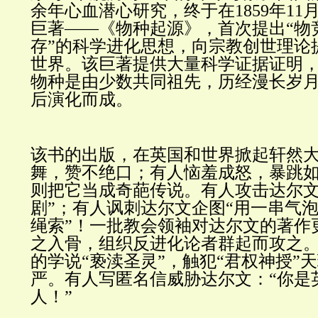
余年心血潜心研究，终于在1859年1
巨著——《物种起源》，首次提出“物
存”的科学进化思想，向宗教创世理论
世界。该巨著提供大量科学证据证明
物种是由少数共同祖先，历经漫长岁
后演化而成。
该书的出版，在英国和世界掀起轩然
舞，赞不绝口；有人恼羞成怒，暴跳
则把它当成奇葩传说。有人攻击达尔文
剧”；有人讽刺达尔文企图“用一串气
绳索”！一批教会领袖对达尔文的著作
之入骨，组织反进化论者群起而攻之
的学说“亵渎圣灵”，触犯“君权神授”
严。有人写匿名信威胁达尔文：“你是
人！”