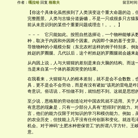
作者：
嘎拉哈
回复
格致夫
留言时间：20
【你这个具体化虽然挨到了人类演变这个重大命题的边，
完整图景。人类与古猿分道扬镳，不是一只或很多只古猿
前从未意识到的某些个重要问题或理念！。。。】
－－－ 它只能如此。按照自然选择论，一个物种能够从
种，取决于内因和外因两个因素。内因即个体的基于变异
导致物种的小规模分裂（东北农村这样的例子特别多。例
姓赵的罗圈腿。几代以后，这个村姓赵的罗圈腿就会越来
从内因上说，人与大猩猩的差别是来自大脑的结构。而这
当是来自某一个体的基因突变的结果。
在我看来，大猩猩与人的根本差别，就不是会不会数数，
具，更不是会不会劳动，而是有没有诸如“该死的雷电是咋
奇意识。俗话说，不怕做不到，就怕想不到。这就是思想
至少说，恩格斯的劳动创造论对中国农民就不适用。关于
有意思的现象是，只有一少部分人具有“想得到”的能力。
言，他们的能力仅限于对知识的学习和模仿能力。例如，
的农业历史，但技能上几乎没有任何创新和变化。就连毛
机会。对于神码“土肥水种密保管工”的所谓八字方针。王
意。