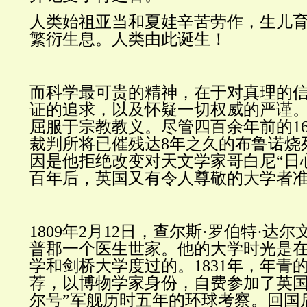
人类始祖亚当和夏娃辛苦劳作，生儿
繁衍生息。人类由此诞生！
而科学最可贵的精神，在于对真理的
证的追求，以及怀疑一切权威的严谨
屈服于宗教教义。尽管四百余年前的16
裁判所将已催残达8年之久的布鲁诺烧
因是他拒绝改变对天文学家哥白尼“日
百年后，英国又有令人尊敬的大学者
1809年2月12日，查尔斯·罗伯特·达
普郡一个医生世家。他的大学时光是
学和剑桥大学度过的。1831年，年青
荐，以博物学家身份，自费参加了英国
尔号”军舰历时五年的环球考察。回国