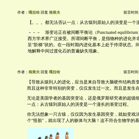
作者：
嘎拉哈
回复
格致夫
留言时间：20
【。。。都无法否认一点：从古猿到原始人的演变是一个
－－－ 渐变论正在被间断平衡论（Punctuated equilibr
西方学术界广泛接受。所谓间断平衡，是指物种的进化并
呈“阶梯”状的。在一段时期内进化基本上处于停滞状态。
地解释中间过渡化石的普遍缺失现象。
作者：
格致夫
回复
嘎拉哈
留言时间：20
【导致从猿到人的进化，应当是来自导致大脑硬件结构质
而且这种非常特别的突变，仅仅发生过一次。而且是发生
无论是美国学者的基因突变论，还是俄罗斯研究者的超级
一点：从古猿到原始人的演变是一个漫长的渐变过程。
你无法想象一只古猿，仅仅因为发生基因突变，就如变戏
个“怪胎”，就出现了人的躯体与大脑！这不符合生物学的