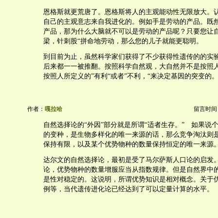
恩格斯就更荒唐了。恩格斯将人的主观能动性无限放大。
自己的主观意志来自我进化的。例如手是劳动的产品。既
产品，那为什么大脑就不可以是劳动的产品呢？只要您让自
梁，针刺股“拼命地劳动，那么您的儿子就能更聪明。
到目前为止，虽然科学家们获得了不少获得性遗传的的实
后来都一一被推翻。按照科学自然观，大自然并不是按照
按照人所定义的”有利“或者”不利，“来决定基因的突变的
作者：
嘎拉哈
留言时间：20
自然选择论的“外因”部分就是所谓“适者生存。” 如果说
的变种，是生物多样化的唯一来源的话，那么竞争淘汰则
保持有限，以及某个优势物种的数量保持恒定的唯一来源
达尔文的自然选择论，最初是受了马尔萨斯人口论的启发
论，优势物种的数量增服应当从指数规律。但是自然界中
是性对稳定的。这说明，所谓优势知识是相对概念。关于
例等，当代遗传进化论已经达到了可以定量计算的水平。