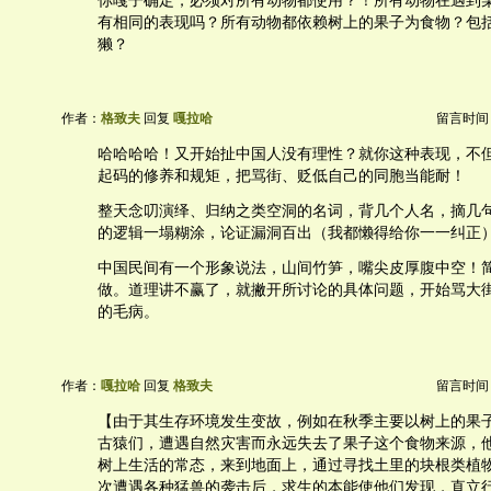
你嘎子确定，必须对所有动物都使用？！所有动物在遇到
有相同的表现吗？所有动物都依赖树上的果子为食物？包
獭？
作者：
格致夫
回复
嘎拉哈
留言时间：20
哈哈哈哈！又开始扯中国人没有理性？就你这种表现，不
起码的修养和规矩，把骂街、贬低自己的同胞当能耐！
整天念叨演绎、归纳之类空洞的名词，背几个人名，摘几
的逻辑一塌糊涂，论证漏洞百出（我都懒得给你一一纠正
中国民间有一个形象说法，山间竹笋，嘴尖皮厚腹中空！
做。道理讲不赢了，就撇开所讨论的具体问题，开始骂大
的毛病。
作者：
嘎拉哈
回复
格致夫
留言时间：20
【由于其生存环境发生变故，例如在秋季主要以树上的果
古猿们，遭遇自然灾害而永远失去了果子这个食物来源，
树上生活的常态，来到地面上，通过寻找土里的块根类植
次遭遇各种猛兽的袭击后，求生的本能使他们发现，直立