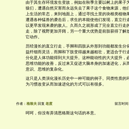
由于其生存环境发生变故，例如在秋季主要以树上的果子
猿们，遭遇自然灾害而永远失去了果子这个食物来源，他
上生活的常态，来到地面上，通过寻找土里的块根类植物
遭遇各种猛兽的袭击后，求生的本能使他们发现，直立行
以更早发现来袭的敌人。久而久之就形成了完全直立行走
走，除了视野更加开阔，另一个重大优势是前肢获得了解
它动作。
历经漫长的直立行走，手脚和四肢从外形到功能都发生分
益纤细而灵活，而脚和下肢变得越来越粗壮，更适合于行
分化是人体功能得到大大提升。这种能动性的大大提升，
思维功能的改善，反过来又促进大脑本身的加速进化，从
意识、思维的复杂化。
这只是人类演化漫长历史中一种可能的例子。同类性质的
为习惯改变从而加速进化的方式可以有很多。
作者：
格致夫
回复
老度
留言时间：20
呵呵，你没有弄清恩格斯这句话的本意。