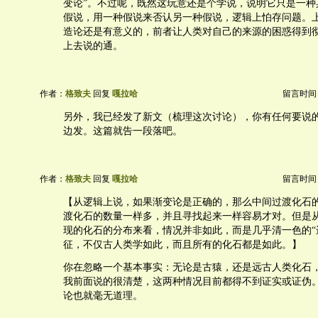
变论”。不过呢，既然这玩意还是个学说，说明它只是一种
假说，用一种假说来否认另一种假说，逻辑上怕存问题。
造论还是有意义的，前者让人类对自己的来源的困惑得到
上去说的通。
作者：
格致夫
回复
嘎拉哈
留言时间：20
另外，我已经发了新文（梳理这次讨论），你有任何要说
边发。这篇就告一段落吧。
作者：
格致夫
回复
嘎拉哈
留言时间：20
【从逻辑上说，如果渐变论是正确的，那么中间过渡化石
渡化石的数量一样多，并且寻找起来一样容易才对。但是
现的化石的分布来看，情况并非如此，而是几乎清一色的“
征，不仅古人类学如此，而且所有的化石都是如此。】
你在忽略一个基本事实：无论是古猿，还是远古人类化石
我前面说的很清楚，这两种情况目前都得不到证实或证伪
论也就毫无道理。