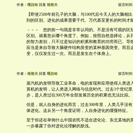
作者：
嘎拉哈
回复
格致夫
留言时间：20
【即使2500年前孔子的大脑，与100代后今天人的大脑相
到的区别。进化的成果需要千代、万代甚至更长的时间才
－－－ 您的前一句我是非常认同的。不是没有可观的区
区别。就看您从哪个角度了。例如，按照自然选择论，从
的智力差别，只不过是知识的积累和教育的功劳而已。导
应当是来自导致大脑硬件结构质变的某种基因突变。而且
变，仅仅发生过一次。而且是发生在个体身上。
作者：
格致夫
回复
嘎拉哈
留言时间：20
蒸汽机的发明导致工业革命，电的发现和应用使得人类进
算机的发明，让人类进入网络与信息时代。过去3个世纪里
步，是人类过往300万年全部发展历史的积累也无法比拟。
但是，就人自身的进化而言，过去300年里，人类几乎没
体进化。这从另一个角度证明，人自身进化的缓慢特征。
至于你还在举例什么中国农民不适合进化论、东北某地的
一步暴露了你对进化论理解的肤浅。