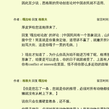
因此至少说，恩格斯的劳动创造论对中国农民就不适用。
作者：
嘎拉哈
回复
格致夫
留言时间：20
厚皮笋给您送炮弹来了。
回复 '嘎拉哈论政' 的评论 : [中国民间有一个形象说法，
腹中空！简直就是你量身定做。道理讲不赢了，就撇开所
始骂大街。这是你嘎子一贯的毛病。]
》现在才知道了，为什么你高兴咱不能进万维了呢。格博
形象了。咱要是可以进去，你的日子就跟难受了。上面有
你有conflict of interest在里面。怪不得你那么多起劲
作者：
格致夫
回复
嘎拉哈
留言时间：20
【但是您忘了一条，您就是你的推理，必须对所有动物都
獭就没有从树上下来。】
说你只会生搬硬套教条，还不服。