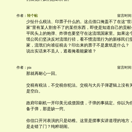
作者：
转个帖
留言时间：20
少扯什么税法、印票子什么的。这点借口掩盖不了在这“世
家”里有某人割舍不了的某些东西，即使是知道自己的贡献
平民头上的炮弹、炸弹也要坚守在这流氓国家里。如果这
氓公民们坚决反对流氓行径，看不惯流氓行为的新移民们
家，流氓们向谁征税去？印出来的票子不是废纸是什么？
说出实话来不丢人，遮着掩着能蒙谁？
作者：pia
留言时间：20
那就再耐心一回。
交税有税法，不交税你犯法。交税与大兵子弾逻辑上没有
是空白。
政府印刷机一开印美元或债国债，子弹的事搞定。你以为
备子弹，那是缺一窍。
你信口开河表演的只是幼稚。这里是摆事实讲道理的地方
是走错了门？纯粹胡闹。