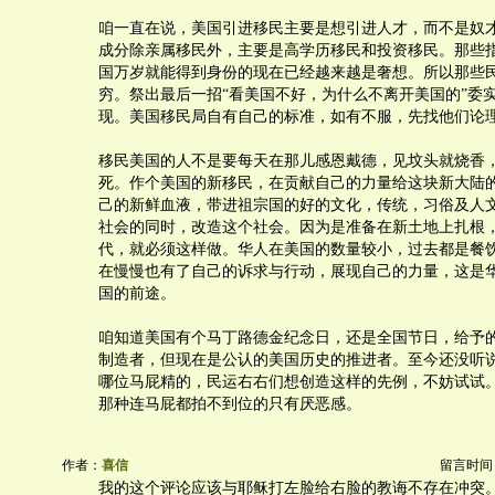
咱一直在说，美国引进移民主要是想引进人才，而不是奴
成分除亲属移民外，主要是高学历移民和投资移民。那些
国万岁就能得到身份的现在已经越来越是奢想。所以那些
穷。祭出最后一招“看美国不好，为什么不离开美国的”委
现。美国移民局自有自己的标准，如有不服，先找他们论
移民美国的人不是要每天在那儿感恩戴德，见坟头就烧香
死。作个美国的新移民，在贡献自己的力量给这块新大陆
己的新鲜血液，带进祖宗国的好的文化，传统，习俗及人
社会的同时，改造这个社会。因为是准备在新土地上扎根
代，就必须这样做。华人在美国的数量较小，过去都是餐
在慢慢也有了自己的诉求与行动，展现自己的力量，这是
国的前途。
咱知道美国有个马丁路德金纪念日，还是全国节日，给予
制造者，但现在是公认的美国历史的推进者。至今还没听
哪位马屁精的，民运右右们想创造这样的先例，不妨试试
那种连马屁都拍不到位的只有厌恶感。
作者：
喜信
留言时间：20
我的这个评论应该与耶稣打左脸给右脸的教诲不存在冲突