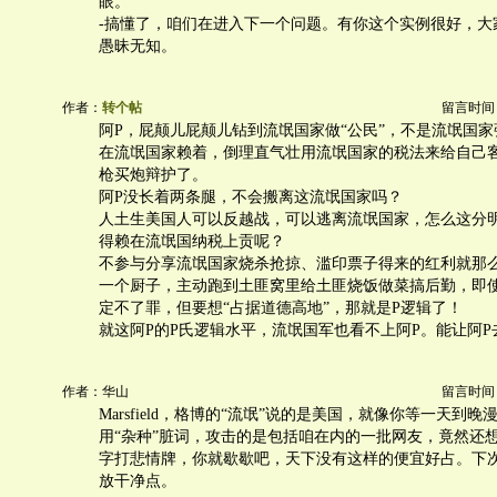
眼。
-搞懂了，咱们在进入下一个问题。有你这个实例很好，大
愚昧无知。
作者：
转个帖
留言时间：20
阿P，屁颠儿屁颠儿钻到流氓国家做“公民”，不是流氓国
在流氓国家赖着，倒理直气壮用流氓国家的税法来给自己
枪买炮辩护了。
阿P没长着两条腿，不会搬离这流氓国家吗？
人土生美国人可以反越战，可以逃离流氓国家，怎么这分
得赖在流氓国纳税上贡呢？
不参与分享流氓国家烧杀抢掠、滥印票子得来的红利就那
一个厨子，主动跑到土匪窝里给土匪烧饭做菜搞后勤，即
定不了罪，但要想“占据道德高地”，那就是P逻辑了！
就这阿P的P氏逻辑水平，流氓国军也看不上阿P。能让阿
作者：华山
留言时间：20
Marsfield，格博的“流氓”说的是美国，就像你等一天到
用“杂种”脏词，攻击的是包括咱在内的一批网友，竟然还
字打悲情牌，你就歇歇吧，天下没有这样的便宜好占。下
放干净点。