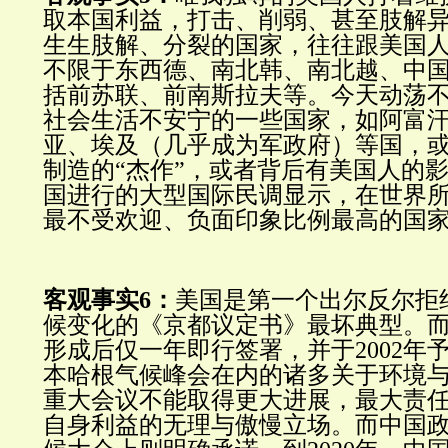
取本国利益，打击、削弱、甚至肢解
生生肢解、分裂的国家，往往跟美国
不限于东西德、南北韩、南北越、中
括前苏联、前南斯拉夫等。今天动荡
社会生活不安宁的一些国家，如阿富
亚、埃及（几乎成为军政府）等国，
制造的“杰作”，或者背后有美国人的影
国进行的大型国际民调显示，在世界
最不受欢迎、负面印象比例最高的国
客观事实6：
美国是第一个出尔反尔拒
候变化的《京都议定书》最坏典型。
形成后仅一年即行签署，并于2002年
本哈根气候峰会在内的诸多关于环境
重大会议不能取得更大进展，最大责
自身利益的无理与傲慢立场。而中国