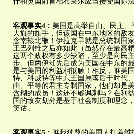
什和英国前首相布莱尔应当接受国际
客观事实4：
美国是高举自由、民主、
大旗的旗手，但该国在中东地区的敌
念南辕北辙！伊拉克早就是总统制国
王巴列维之后亦如此（虽然存在最高
这两个政权有多少缺陷，至少是向民
步。但两伊却先后成为美国在中东的
是与美国的利益相抵触！相反，唯美
特、科威特等中东王国属落后于时代
由、平等的君主专制国家，他们却是
含糊的成员！这还不够讽刺吗？在利
国的敌友划分是基于社会制度和理念
笑话。
客观事实5：
唯我独尊的美国人打着维