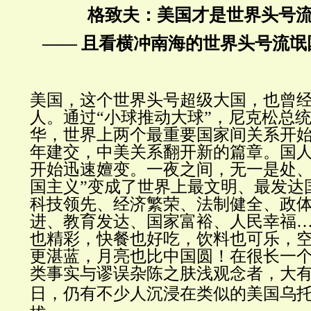
格致夫：美国才是世界头号
—— 且看横冲南海的世界头号流氓
美国，这个世界头号超级大国，也曾
人。通过“小球推动大球”，尼克松总统1
华，世界上两个最重要国家间关系开始解
年建交，中美关系翻开新的篇章。国
开始迅速嬗变。一夜之间，无一是处、
国主义”变成了世界上最文明、最发达
科技领先、经济繁荣、法制健全、政
进、教育发达、国家富裕、人民幸福…
也精彩，快餐也好吃，饮料也可乐，
更湛蓝，月亮也比中国圆！在很长一
类事实与谬误杂陈之肤浅观念者，大
日，仍有不少人沉浸在类似的美国乌