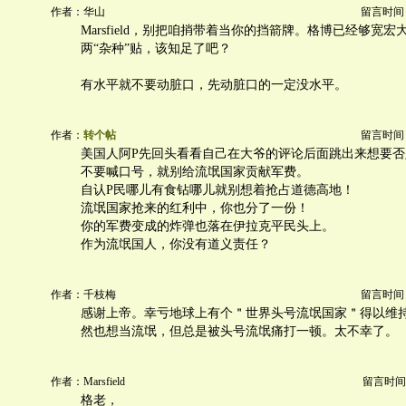
作者：华山
留言时间：20
Marsfield，别把咱捎带着当你的挡箭牌。格博已经够宽
两“杂种”贴，该知足了吧？
有水平就不要动脏口，先动脏口的一定没水平。
作者：
转个帖
留言时间：20
美国人阿P先回头看看自己在大爷的评论后面跳出来想要否
不要喊口号，就别给流氓国家贡献军费。
自认P民哪儿有食钻哪儿就别想着抢占道德高地！
流氓国家抢来的红利中，你也分了一份！
你的军费变成的炸弹也落在伊拉克平民头上。
作为流氓国人，你没有道义责任？
作者：千枝梅
留言时间：20
感谢上帝。幸亏地球上有个＂世界头号流氓国家＂得以维
然也想当流氓，但总是被头号流氓痛打一顿。太不幸了。
作者：Marsfield
留言时间：20
格老，