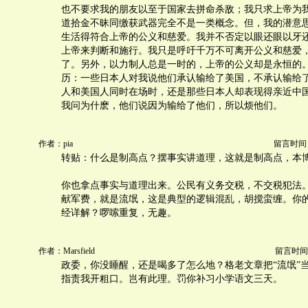
也不要求我的朋友以至于国家去拼命杀敌；我只求上帝为
道拾金不昧同缴获武器完全不是一类概念。但，我的潜意
生活得符合上帝的公义和慈爱。我并不否定以眼还眼以牙
上帝来判断和施行。我只是呼吁千万不可离开公义和慈爱
了。另外，以力制人总是一时的，上帝的公义却是永恒的。
历：一些日本人对我说他们承认输给了美国，不承认输给
人和美国人同时在场时，还是那些日本人却表现得亲近中
我问为什麽，他们说因为输给了他们，所以烦他们。
作者：pia
留言时间：20
转贴：什么是制高点？摆事实讲道理，这就是制高点，本
你也拿点事实与道理出来。公民有义务交税，不交税犯法
献军费，就是流氓，这是典型的逻辑混乱，胡搅蛮缠。你
经详解？啰嗦重复，无趣。
作者：Marsfield
留言时间：20
政委，你没睡醒，还是喝多了怎么地？格老文章把“流氓”
指责我开粗口。岂有此理。罚你补习小学语文三天。