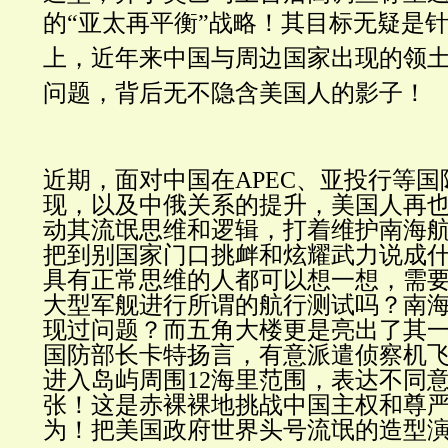
的“亚太再平衡”战略！其目标无疑是
上，近年来中国与周边国家出现的领
问题，背后无不隐含美国人的影子！
近期，面对中国在APEC、亚投行等
现，以及中俄关系的提升，美国人再
动其流氓思维和逻辑，打着维护南海
把到别国家门口挑衅和炫耀武力说成
具有正常思维的人都可以想一想，需
大型军舰进行所谓的航行测试吗？南
现过问题？而五角大楼更是亮出了其
国防部长卡特扬言，有意派遣侦察机
进入岛屿周围12海里范围，表达不同
张！这是赤裸裸地挑战中国主权和尊
为！把美国政府世界头号流氓的造型