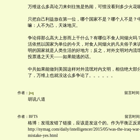
万维这么多高论刀来剑往煞是热闹，可惜没看到多少火花
只把自己利益放在第一位，哪个国家不是？哪个人不是？
嘛：人不为己，天诛地灭。
争论得那么高大上形而上干什么？有哪位不食人间烟火吗
活依然以国家为单位的今天，对食人间烟火的凡夫俗子来
明的国家就是人类生活的好地方；反之，对外文明对内流
投票逃之夭夭——如果能逃的话。
中共如果能做到美国这样对外流氓对内文明，相信绝大部
了，万维上也就没这么多争论了。。。。。。
作者：
jsq
留言时间：20
胡说八道
作者：BFTS
留言时间：20
格博：发现发错了链接，应该是发这个的。作为平衡正反
http://nymag.com/daily/intelligencer/2015/05/was-the-iraq-war
mistake-yes.html