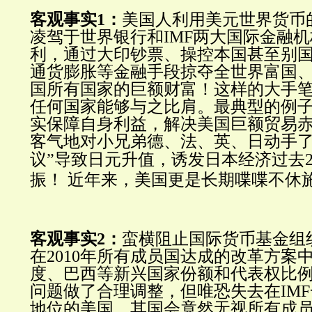
客观事实1：
美国人利用美元世界货币
凌驾于世界银行和IMF两大国际金融
利，通过大印钞票、操控本国甚至别
通货膨胀等金融手段掠夺全世界富国
国所有国家的巨额财富！这样的大手
任何国家能够与之比肩。最典型的例
实保障自身利益，解决美国巨额贸易
客气地对小兄弟德、法、英、日动手了
议”导致
日元升值
，诱发日本经济过去2
振！
近年来，
美国更是长期喋喋不休
客观事实2：
蛮横阻止国际货币基金组织
在2010年所有成员国达成的改革方案
度、巴西等新兴国家份额和代表权比
问题做了合理调整，但唯恐失去在IM
地位的美国，其国会竟然无视所有成