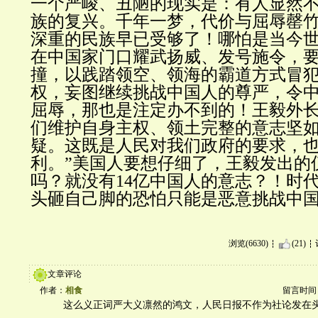
一个严峻、丑陋的现实是：有人显然
族的复兴。千年一梦，代价与屈辱罄
深重的民族早已受够了！哪怕是当今
在中国家门口耀武扬威、发号施令，
撞，以践踏领空、领海的霸道方式冒
权，妄图继续挑战中国人的尊严，令
屈辱，那也是注定办不到的！王毅外长
们维护自身主权、领土完整的意志坚
疑。这既是人民对我们政府的要求，
利。”美国人要想仔细了，王毅发出的
吗？就没有14亿中国人的意志？！时
头砸自己脚的恐怕只能是恶意挑战中
浏览(6630)
(21)
文章评论
作者：
相食
留言时间：20
这么义正词严大义凛然的鸿文，人民日报不作为社论发在