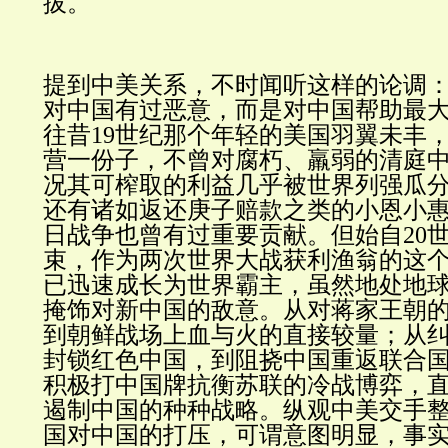
拔。
提到中美关系，不时闻听这样的论调
对中国有过恶意，而是对中国帮助最
往昔19世纪那个年轻的美国羽翼未丰
营一份子，不曾对腐朽、羸弱的清庭
况其可榨取的利益几乎被世界列强瓜
还有诸如返还庚子赔款之类的小恩小
日战争也曾有过重要贡献。但始自20
束，作为两次世界大战获利渔翁的这
已迅速成长为世界霸主，虽然地处地
掩饰对新中国的敌意。从对蒋家王朝
到朝鲜战场上血与火的直接较量；从
封锁红色中国，到阻挠中国重返联合
积极打中国牌抗衡苏联的冷战博弈，
遏制中国的种种战略。纵观中美交手
国对中国的打压，可谓意图明显，事实