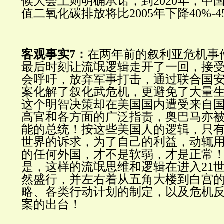
候大会上则明确承诺，到2020年，中
值二氧化碳排放将比2005年下降40%-4
客观事实7：
在两年前的叙利亚危机事
最后时刻让流氓逻辑走开了一回，接
会呼吁，放弃军事打击，通过联合国
案化解了叙化武危机，更避免了大量
这个明智决策却在美国国内遭受来自
高官和各方面的广泛指责，奥巴马亦
能的总统！按这些美国人的逻辑，只
世界的诉求，为了自己的利益，动辄
的任何外国，才不是软弱，才是正常
是，这样的流氓思维和逻辑在进入21
然盛行，并左右着从五角大楼到白宫
略、各类行动计划的制定，以及危机
案的出台！