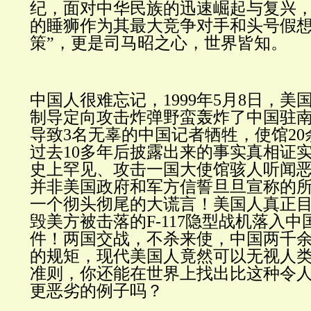
纪，面对中华民族的迅速崛起与复兴
的睡狮作为其最大竞争对手和头号假想
策”，更是司马昭之心，世界皆知。
中国人很难忘记，1999年5月8日，美
制导定向攻击炸弹野蛮轰炸了中国驻
导致3名无辜的中国记者牺牲，使馆2
过去10多年后披露出来的事实真相证
史上罕见、攻击一国大使馆骇人听闻
并非美国政府和军方信誓旦旦宣称的所
一个彻头彻尾的大谎言！美国人真正
毁美方被击落的F-117隐型战机落入
件！两国交战，不杀来使，中国两千
的规矩，现代美国人竟然可以无视人
准则，你还能在世界上找出比这种令
更恶劣的例子吗？