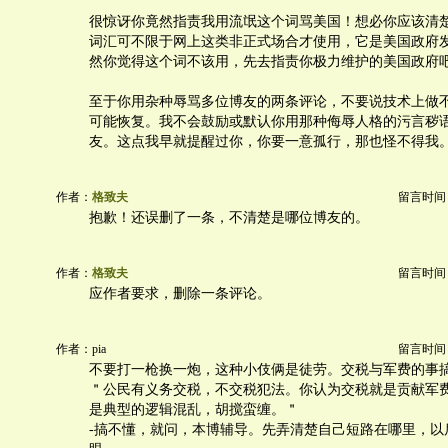
很惊讶你竟然指责我用流氓这个词骂美国！想必你应该清楚
词汇可不限于网上这类非正式场合才使用，它是美国政府
然你觉得这个词不该用，先去指责你极力维护的美国政府
至于你用杂种辱骂多位博友的两条评论，不要说技术上做
可能恢复。我不会鼓励或默认你用那种侮辱人格的污言秽
友。这点我早就提醒过你，你要一意孤行，那也怪不得我
作者：
格致夫
留言时间：20
抱歉！还误删了一条，不清楚是哪位博友的。
作者：
格致夫
留言时间：20
应作者要求，删除一条评论。
作者：pia
留言时间：20
不要打一枪换一炮，这种小伎俩是徒劳。交税与军费的事
＂公民有义务交税，不交税犯法。你认为交税就是贡献军
是典型的逻辑混乱，胡搅蛮缠。＂
-搞不懂，就问，本博辅导。先弄清楚自己短路在哪里，以