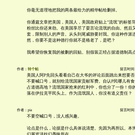
你毫无道理地把我的两条最给力的精华帖给删掉。
你通篇文章把美国，美国人，美国政府贴上“流氓”的标签
粉丝比你还来劲。在美国享尽了耍言论流氓的自由。然后
套，限制别人的声音。从头到尾威胁要封我。你这种作派
然，你要不是这种德行你就不是格老了，是吧？
我希望你恢复我的被删的回贴。别假装正经占据道德制高
作者：
转个帖
留言时间：20
美国人阿P先回头看看自己在大爷的评论后面跳出来想要否
不要喊口号，就别给流氓国家贡献军费。自认P民哪儿有
占道德高地？流氓国家抢来的红利中，你也分了一份！你
落在伊拉克平民头上。作为流氓国人，你没有道义责任？
作者：pia
留言时间：20
不要空喊口号，没人感兴趣。
论点是什么，论据是什么具体说清楚。先因为再所以。本
们展览洋奴们愚昧所在。