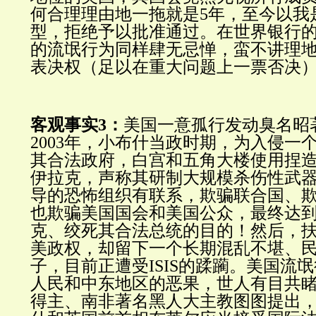
何合理理由地一拖就是5年，至今以我
型，拒绝予以批准通过。在世界银行
的流氓行为同样肆无忌惮，蛮不讲理地仍
表决权（足以在重大问题上一票否决
客观事实3：
美国一意孤行发动臭名昭
2003年，小布什当政时期，为入侵一
其合法政府，白宫和五角大楼使用捏
伊拉克，声称其研制大规模杀伤性武
导的恐怖组织有联系，欺骗联合国、
也欺骗美国国会和美国公众，最终达
克、绞死其合法总统的目的！然后，
美政权，却留下一个长期混乱不堪、
子，目前正遭受ISIS的蹂躏。美国流
人民和中东地区的恶果，世人有目共
得主、南非著名黑人大主教图图提出