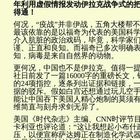
年利用虚假情报发动伊拉克战争式的
得通！
何况，“疫战”并非伊战，五角大楼帮
最该依靠的是以福奇为代表的美国科
介入肮脏的政治戏码，毕竟，科学家
谨、正直和良知。而福奇已多次明确
知，病毒是来自自然界的动物。
更何况，中国也不是伊拉克。值得一
社日前发了一篇16000字的重磅长文
的
24项
指控，
逐条列出证据和链接，
据的驳斥
。假如白宫还想通过玩儿空
能让中国吞下美国人精心炮制的莫须
维简直与刻舟求剑无异了。
美国《时代杂志》主编、CNN时评节
卡利亚也评论道：“
这让我想起小布什
压，以便宣称萨达姆正在制造化学武