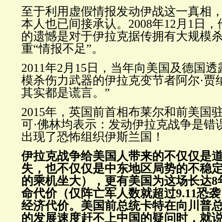
至于利用虚假情报发动伊战这一真相
本人也已间接承认。2008年12月1日
的遗憾是对于伊拉克据传拥有大规模
重“情报不足”。
2011年2月15日，当年向美国及德国
模杀伤力武器的伊拉克变节者阿尔·贾
其实都是谎言。
”
2015年，英国前首相布莱尔和前美国
可·佛林均表示：发动伊拉克战争是错
出现了恐怖组织伊斯兰国！
伊拉克战争给美国人带来的不仅仅是
失，也不仅仅是中东地区局势的不稳
的乘机坐大），更有美国为这场长达8
命代价（仅阵亡军人数就超过9.11恐
经济代价。美国前总统卡特在向川普
的发展速度赶不上中国的疑问时，就