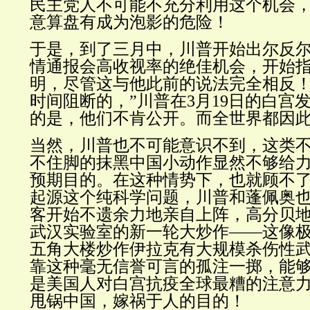
民主党人不可能不充分利用这个机会
意算盘有成为泡影的危险！
于是，到了三月中，川普开始出尔反
情通报会高收视率的绝佳机会，开始
明，尽管这与他此前的说法完全相反！
时间阻断的，
”川普在3月19日的白宫
的是，他们不肯公开。而全世界都因
当然，川普也不可能意识不到，这类
不住脚的抹黑中国小动作显然不够给
预期目的。在这种情势下，也就顾不
起源这个纯科学问题，川普和蓬佩奥
客开始不遗余力地亲自上阵，
高分贝
武汉实验室的新一轮大
炒作——这像极
五角大楼炒作伊拉克有大规模杀伤性
靠这种毫无信誉可言的孤注一掷，能
是美国人对白宫抗疫全球最糟的注意
甩锅中国，嫁祸于人的目的！