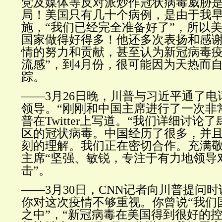
党及媒体等反对派炒作冠状病毒威胁
局！美国只有几十个病例，是由于我
施，
“
我们已经完全准备好了
”，
所以
国家做得好得多！他还多次表扬和感
情的努力和贡献，甚至认为新冠病毒疫
流感”，到4月份，很可能因为天热而
踪。
——3月26日晚，川普与习近平通了
领导。“
刚刚和中国主席进行了一次非
普在Twitter上写道。“
我们详细讨论了
区的冠状病毒。中国经历了很多，并
刻的理解。我们正在密切合作。充满
主席“
坚强、敏锐，专注于有力地领导
击
”。
——3月30日，CNN记者向川普提问
你对这次疫情不够重视。你曾说“
我们
之中
”，“
新冠病毒在美国得到很好的