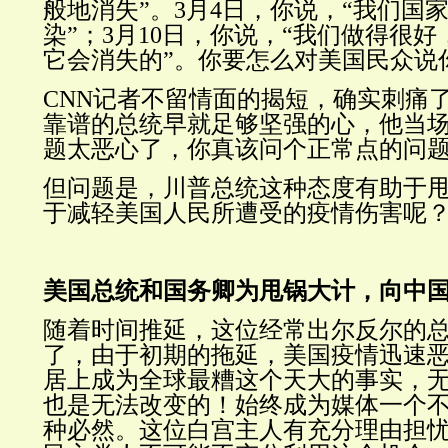
般地消失
”。3月4日，你说，“
我们国
染
”；3月10日，你说，“
我们做得很好
它会消失的
”。你要怎么对美国民众说
CNN记者不留情面的揭短，确实刺痛
靠谱的总统早就足够坚强的心，他
当场
题太恶心了，你真该问个正常点的问
但问题是，川普总统这种态度有助于
于减轻美国人民所遭受的疫情伤害呢
美国总统和国务卿为甩锅大计，向中国
随着时间推延，这位经常出尔反尔的
了，由于初期的拖延，美国疫情迅速
居上成为全球最糟这个天大的事实，
也是无法改变的！始终成为媒体一个
种必然。这位白宫主人有充分理由担