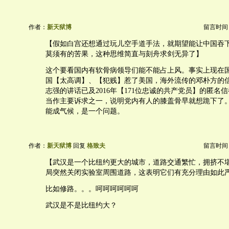
作者：
新天狱博
留言时间：20
【假如白宫还想通过玩儿空手道手法，就期望能让中国吞
莫须有的苦果，这种思维简直与刻舟求剑无异了】
这个要看国内有软骨病领导们能不能占上风。事实上现在
国【太高调】、【犯贱】惹了美国，海外流传的邓朴方的
志强的讲话已及2016年【171位忠诚的共产党员】的匿名
当作主要诉求之一，说明党内有人的膝盖骨早就想跪下了
能成气候，是一个问题。
作者：
新天狱博
回复
格致夫
留言时间：20
【武汉是一个比纽约更大的城市，道路交通繁忙，拥挤不堪
局突然关闭实验室周围道路，这表明它们有充分理由如此
比如修路。。。呵呵呵呵呵呵
武汉是不是比纽约大？