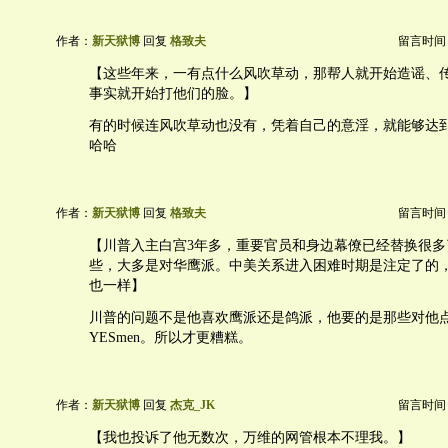
作者：
新天狱博
回复
格致夫
留言时间：20
【这些年来，一有点什么风吹草动，那帮人就开始造谣、
事实就开始打他们的脸。】
有的时候连风吹草动也没有，凭着自己的意淫，就能够达
哈哈
作者：
新天狱博
回复
格致夫
留言时间：20
【川普入主白宫3年多，重要官员和身边幕僚已经替换很多
些，大多是对华鹰派。中美关系进入困难时期是注定了的
也一样】
川普的问题不是他喜欢鹰派还是鸽派，他要的是那些对他
YESmen。所以才更糟糕。
作者：
新天狱博
回复
杰克_JK
留言时间：20
【我也投诉了他无数次，万维的网管根本不理我。】