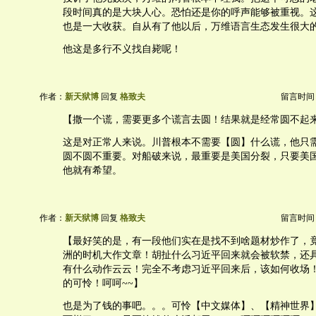
段时间真的是大块人心。恐怕还是你的呼声能够被重视。
也是一大收获。自从有了他以后，万维语言生态发生很大
他这是多行不义找自毙呢！
作者：
新天狱博
回复
格致夫
留言时间：20
【撒一个谎，需要更多个谎言去圆！结果就是经常圆不起
这是对正常人来说。川普根本不需要【圆】什么谎，他只
圆不圆不重要。对船破来说，最重要是美国分裂，只要美
他就有希望。
作者：
新天狱博
回复
格致夫
留言时间：20
【最好笑的是，有一段他们实在是找不到啥题材炒作了，
洲的时机大作文章！胡扯什么习近平回来就会被软禁，还
有什么动作云云！完全不考虑习近平回来后，该如何收场
的可怜！呵呵~~】
也是为了钱的事吧。。。可怜【中文媒体】、【精神世界