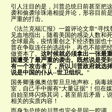
引人注目的是，
川普
总统日前甚至把这场
袭和偷袭珍珠港相提并论，形容目前
严重的打击。
《法兰克福汇报》一篇评论文章“寻找
见血地指出，随着美国的感染人数和
全球最高，疫情重创之下经济数据也十
普在争取连任的选战中，再也不能把
做资本了。
这时候就必须拿出一张最
国遭受了最严重的袭击。既然说是受
有一个攻击者了，所以川普政府就选
说是中国的仆从--世卫组织。
”
国务卿蓬佩奥信誓旦旦地声称，
病毒
室，
自己手中握有“
大量证据
”！但在
自始至终闪烁其词，甚至前后矛盾，
相关的实质内容！
而身为总统的川普也完全是同一腔调