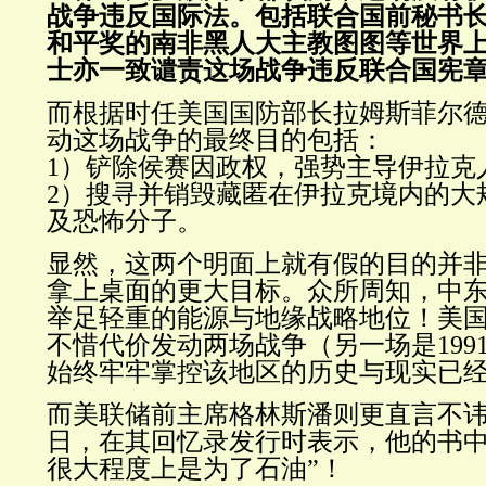
战争违反国际法。包括联合国前秘书
和平奖的南非黑人大主教图图等世界
士亦一致谴责这场战争违反联合国宪
而根据时任美国国防部长拉姆斯菲尔
动这场战争的最终目的包括：
1）铲除侯赛因政权，强势主导伊拉克
2）搜寻并销毁藏匿在伊拉克境内的大
及恐怖分子。
显然，这两个明面上就有假的目的并
拿上桌面的更大目标。众所周知，中
举足轻重的能源与地缘战略地位！美国
不惜代价发动两场战争（另一场是199
始终牢牢掌控该地区的历史与现实已
而美联储前主席格林斯潘则更直言不讳。2
日，在其回忆录发行时表示，他的书中
很大程度上是为了石油”！