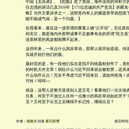
中国【太高调】、【犯贱】惹了美国，海外流传的邓朴方
任志强的讲话已及2016年【171位忠诚的共产党员】的匿
晦】当作主要诉求之一，说明党内有人的膝盖骨早就想跪
能不能成气候，是一个问题。】
在我看来，最近这一波所谓的重要人物“公开信”，无论真
间关注，都是海内外那帮成事不足败事有余的所谓“民主派
连茶杯里的风波都闹腾不起来。
这些年来，一有点什么风吹草动，那帮人就开始造谣、传
实就开始打他们的脸。
最好笑的是，有一段他们实在是找不到啥题材炒作了，竟
的时机大作文章！胡扯什么习近平回来就会被软禁，还具
什么动作云云！完全不考虑习近平回来后，该如何收场！
可怜！呵呵~~
就这，这帮人还整天造谣别人是五毛！看看他们一次次地
任务，何至于不放过人任何一点微小的风吹草动如此苦干
丑？又何至于出丑之后继续不长记性，继续出丑？
作者：
格致夫
回复
新天狱博
留言时间：20