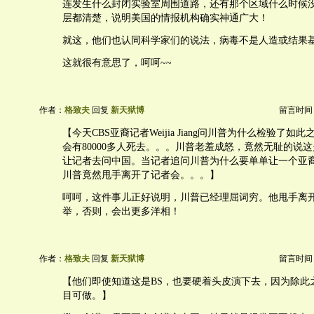
连发生什么封闭实验室周围道路，还有那个区域什么时候
层都清楚，说明美国的情报机构确实神通广大！
就这，他们也认同科学家们的说法，病毒不是人造或结果
这就很有意思了，呵呵~~
作者：
格致夫
回复
新天狱博
留言时间：20
【今天CBS亚裔记者Weijia Jiang问川普为什么检验了
会有80000多人死去。。。川普老羞成怒，竟然无耻的说这是
让记者去问中国。当记者追问川普为什么要单单让一个亚
川普竟然甩手离开了记者会。。。】
呵呵，这件事儿正好说明，川普已经理屈词穷。他甩手离开
举，否则，会出更多洋相！
作者：
格致夫
回复
新天狱博
留言时间：20
【他们即使知道这是BS，也要硬着头皮演下去，因为除此
目可做。】