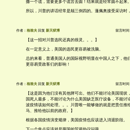
撒一个谎，需要更多个谎言去圆！结果就是经常圆不起来
所以，川普的讲话经常是颠三倒四的。蓬佩奥接受采访时
作者：
格致夫
回复
新天狱博
留言时间：20
【这一招对川普选民还真的很灵。。。】
在一定意义上，美国的选民更容易被洗脑。
总的来看，普通美国人的国际视野明显在中国人之下，他
更容易受政客们的影响！
作者：
格致夫
回复
新天狱博
留言时间：20
【这是因为他们没有其他牌可出。他们不能讨论美国现状
国死人最多，不能讨论为什么美国缺乏医疗设备，不能讨
波疫情该如何处理。。。川普唯一能够做的就是把责任推
马、推给他以前的政府。】
根据各国疫情演变规律，美国疫情也应该进入消退阶段。
下一个焦点应该就是两国的贸易协议问题。