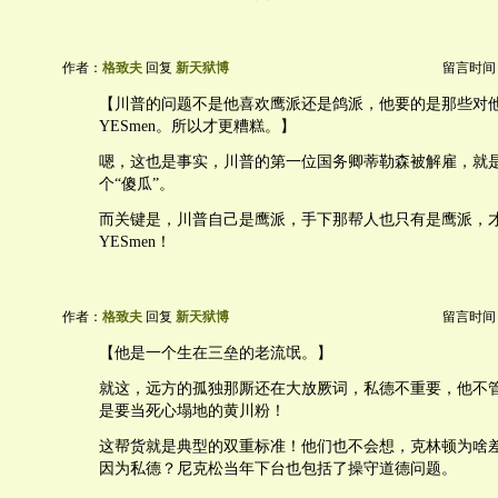
作者：
格致夫
回复
新天狱博
留言时间：20
【川普的问题不是他喜欢鹰派还是鸽派，他要的是那些对
YESmen。所以才更糟糕。】
嗯，这也是事实，川普的第一位国务卿蒂勒森被解雇，就
个“傻瓜”。
而关键是，川普自己是鹰派，手下那帮人也只有是鹰派，
YESmen！
作者：
格致夫
回复
新天狱博
留言时间：20
【他是一个生在三垒的老流氓。】
就这，远方的孤独那厮还在大放厥词，私德不重要，他不
是要当死心塌地的黄川粉！
这帮货就是典型的双重标准！他们也不会想，克林顿为啥
因为私德？尼克松当年下台也包括了操守道德问题。