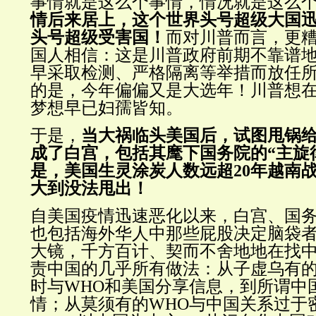
事情就是这么个事情，情况就是这么
情后来居上，这个世界头号超级大国
头号超级受害国！
而对川普而言，
更
国人相信：这是川普政府前期不靠谱
早采取检测、严格隔离等举措而放任
的是，今年偏偏又是大选年！川普想在
梦想早已妇孺皆知。
于是，
当大祸临头美国后，试图甩锅
成了白宫，包括其麾下国务院的“主旋
是，美国生灵涂炭人数远超20年越南
大到没法甩出！
自美国疫情迅速恶化以来，白宫、国
也包括海外华人中那些屁股决定脑袋
大镜，千方百计、契而不舍地地在找
责中国的几乎所有做法：从子虚乌有
时与WHO和美国分享信息，到所谓中
情；从莫须有的WHO与中国关系过于