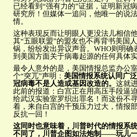
已经看到“强有力的”证据，证明新冠
研究所！但媒体一追问，他唯一的说
情。
这种表现反而让明眼人更没法儿相信
其“五眼联盟”的盟友也不再背书美国
锅，纷纷发出异议声音。
WHO则明确
到美国方面关于病毒起源的任何具体
最令人意外的是，美国情报总监办公
个“突兀”声明：
美国情报系统认同广
冠病毒不是人造或基因改造的。
这就
此前的报道：白宫正在用高压手段逼
给武汉实验室罗织出罪名！而这份不
着，来自白宫的干预压力过大，情报
反抗一回！
这同时也意味着，川普时代的情报系
不同了，川普企图如法炮制——玩儿