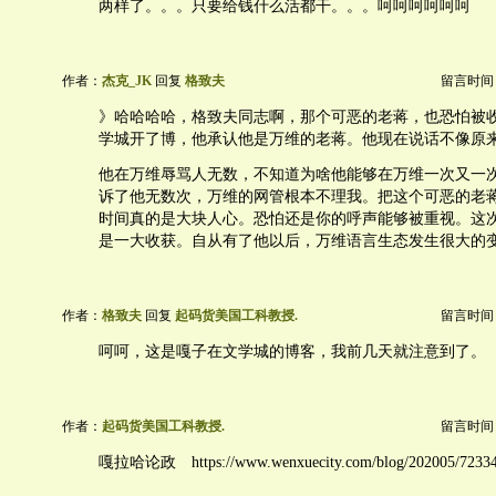
两样了。。。只要给钱什么活都干。。。呵呵呵呵呵呵
作者：
杰克_JK
回复
格致夫
留言时间：20
》哈哈哈哈，格致夫同志啊，那个可恶的老蒋，也恐怕被
学城开了博，他承认他是万维的老蒋。他现在说话不像原
他在万维辱骂人无数，不知道为啥他能够在万维一次又一
诉了他无数次，万维的网管根本不理我。把这个可恶的老
时间真的是大块人心。恐怕还是你的呼声能够被重视。这
是一大收获。自从有了他以后，万维语言生态发生很大的
作者：
格致夫
回复
起码货美国工科教授.
留言时间：20
呵呵，这是嘎子在文学城的博客，我前几天就注意到了。
作者：
起码货美国工科教授.
留言时间：20
嘎拉哈论政 https://www.wenxuecity.com/blog/202005/72334