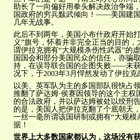
助长了一向偏好用拳头解决政治争端
国政府的穷兵黩武倾向！——美国建国
几年无战事。
此后不到两年，美国小布什政府开始打
义”旗号，怀着并非完全正当的目的，
谓伊拉克拥有“大规模杀伤性武器”的
国国会和部分美国民众的信任，亦骗
持，在误导联合国的企图失败——未
况下，于2003年3月悍然发动了伊拉克
以美、英军队为主的多国部队很快占
推翻了萨达姆·侯赛因领导的这个主权
的合法政府，并以萨达姆被处以绞刑
的是，美国人把伊拉克翻了个底朝天
一丝一毫所谓该国研制或
拥有
“大规模
据！
世界上大多数国家都认为，这场没有