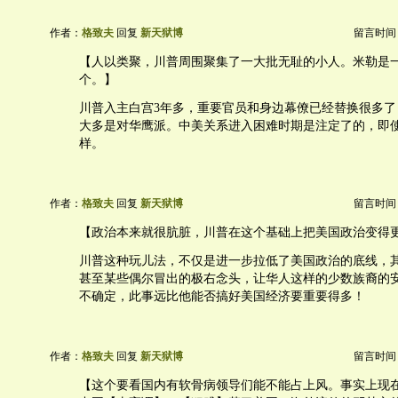
作者：
格致夫
回复
新天狱博
留言时间：20
【人以类聚，川普周围聚集了一大批无耻的小人。米勒是
个。】
川普入主白宫3年多，重要官员和身边幕僚已经替换很多了
大多是对华鹰派。中美关系进入困难时期是注定了的，即
样。
作者：
格致夫
回复
新天狱博
留言时间：20
【政治本来就很肮脏，川普在这个基础上把美国政治变得
川普这种玩儿法，不仅是进一步拉低了美国政治的底线，
甚至某些偶尔冒出的极右念头，让华人这样的少数族裔的
不确定，此事远比他能否搞好美国经济要重要得多！
作者：
格致夫
回复
新天狱博
留言时间：20
【这个要看国内有软骨病领导们能不能占上风。事实上现