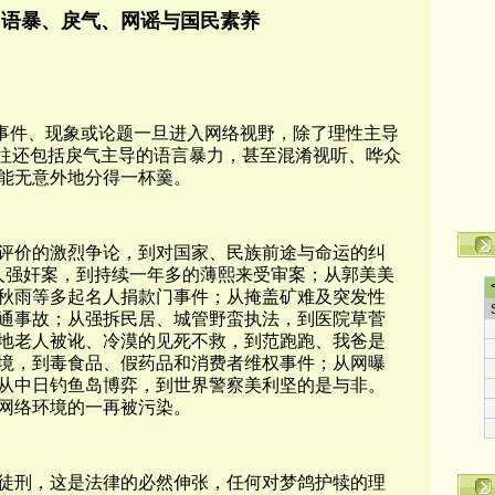
：语暴、戾气、网谣与国民素养
事件、现象或论题一旦进入网络视野，除了理性主导
往往还包括戾气主导的语言暴力，甚至混淆视听、哗众
能无意外地分得一杯羹。
评价的激烈争论，到对国家、民族前途与命运的纠
人强奸案，到持续一年多的薄熙来受审案；从郭美美
秋雨等多起名人捐款门事件；从掩盖矿难及突发性
通事故；从强拆民居、城管野蛮执法，到医院草菅
地老人被讹、冷漠的见死不救，到范跑跑、我爸是
境，到毒食品、假药品和消费者维权事件；从网曝
从中日钓鱼岛博弈，到世界警察美利坚的是与非。
网络环境的一再被污染。
年徒刑，这是法律的必然伸张，任何对梦鸽护犊的理