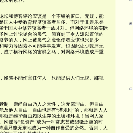
起来的素养。
论坛和博客评论应该是一个不错的窗口。无疑，能
是国人中受教育程度较高者居多。而对于非娱乐类
应属于国人中修养较高者一族才对。但网络环境的实际
多网上讨论场合的戾气，简直到了令人难以置信的
修养的人，网上被戾气之魔驱使者应该也只是少
和精力等因素不可能事事发声。也因此让少数肆无
，成了横行网络的害群之马，对网络环境造成严重
，谩骂不能伤害任何人，只能提供人们无视、鄙视
管制，崇尚自由乃人之天性，这无需理由。但自由
危及他人自由；自由也是有“潜规则”的，那就是人人
那就是维护自由赖以生存的土壤和环境！当网人家
、网谣等“负资产”成为一种常态甚或猖獗泛滥的时
制待遇只能无奈地成为一种自作自受的必然。否则，人