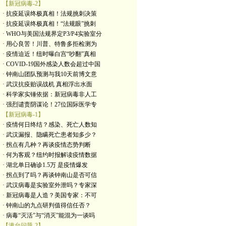
【新冠病毒-2】
· 抗疫延误终极真相！法规挑刺决策
· 抗疫延误终极真相！“法规眼”挑刺
· WHO与美国法规界定P3/P4实验室分
· 用心良苦！川普、特鲁多拒检测为
· 疫情迫近！纽时曝白宫“吵翻”真相
· COVID-19国外感染人数会超过中国
· 钟南山团队预测与我10天前博文意
· 武汉抗疫贻误战机 真相浮出水面
· 科学家实锤依据：新冠病毒非人工
· 强烈谴责阴谋论！27位国际医学专
【新冠病毒-1】
· 疫情何日终结？感染、死亡人数知
· 武汉漏报、隐瞒死亡患者知多少？
· 拐点有几种？再谈疫情态势判断
· 何为客观？纽约时报解读疫情数据
· 湖北单日确诊1.5万 是疫情爆发
· 拐点到了吗？再谈钟南山是否可信
· 武汉病毒是实验室外泄吗？专家深
· 新冠病毒是人造？美国专家：不可
· 钟南山的九点研判值得信任否？
· 病毒“灭活”与“消灭”能混为一谈吗
【港台问题-2】