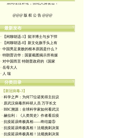
@@@ 版 权 公 告 @@@
本博客所发布文章，
最新发布
除特别注明者外，均为原创。
· 【闲聊胡适-1】留洋博士与乡下悍
· 【闲聊胡适-0】新文化旗手头上有
转载或制作视频，
· 中国男足衰败的根本原因是什么？
· 特朗普访华：国宴截图揭示所有媒
须注明如下版权信息：
· 对中国而言 特朗普政府的《国家
· 岳母大人
作者（格致夫）和出处（万维链接）
· 人 瑞
分类目录
【新冠病毒-3】
· 科学之声：为何77位诺奖得主抗议
· 原武汉病毒所科研人员 万字长文
· BBC溯源：全球科学家如何看武汉
· 赫拉利：《人类简史》作者看后疫
· 抗疫延误终极真相——终结篇⑤
· 抗疫延误终极真相！法规挑刺决策
· 抗疫延误终极真相！法规挑刺决策