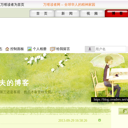
设万维读者为首页
万维读者网 -- 全球华人的精神家园
首 页
新 闻
视 频
博 客
志
控制面板
个人相册
给我留言
夫的博客
第三还是客观，然后才有资格主观。
https://blog.creaders.net/
2013-09-29 16:58:26