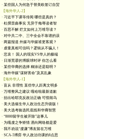
· 某些国人为何急于替美欧签订自贸
【海外华人-2】
· 习近平下课等传闻 哪些是真的？
· 杜撰歪曲事实 无异于侮辱读者智
· 百思不解 烂文如何上万维导读？
· 对中共二中、三中全会不靠谱的误
· 两篇报道 外媒与华媒谁更客观？
· 虐童真相可信吗？逻辑从不骗人！
· 悲哀！ 国人的现实VS华人的极端
· 日渐荒谬的博眼球时评 你怎么看
· 某些华裔的选择 糊涂还是聪明？
· 海外华媒“谋财害命”及其乱象
【海外华人-1】
· 盲从 非理性 某些华人距离文明多
· 万维整风之建议 嘎哈啦最新道歉
· 抬出哈耶克反政治正确 可惜闹乌
· 美大选催生华人政治生态升级版！
· 美大选考验选民底线和华裔智慧
· “8000留学生被开除”这事儿
· 为嘎虔之争矫情 洒向网络都是爱
· 我不劝说“虔谦”博友留在万维
· SCA-5博弈 华人政治功课的8点思