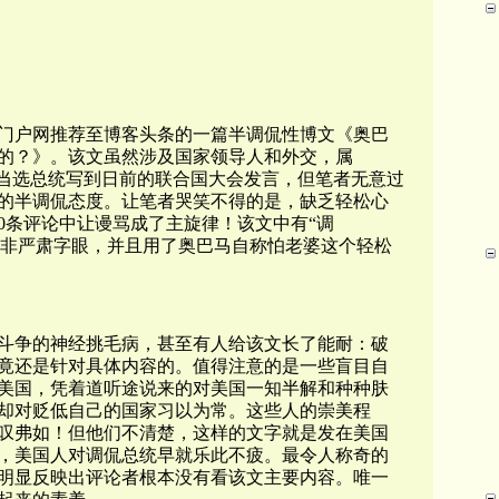
门户网推荐至博客头条的一篇半调侃性博文《奥巴
的？》。该文虽然涉及国家领导人和外交，属
度当选总统写到日前的联合国大会发言，但笔者无意过
的半调侃态度。让笔者哭笑不得的是，缺乏轻松心
0条评论中让谩骂成了主旋律！该文中有“调
别的非严肃字眼，并且用了奥巴马自称怕老婆这个轻松
斗争的神经挑毛病，甚至有人给该文长了能耐：破
竟还是针对具体内容的。值得注意的是一些盲目自
美国，凭着道听途说来的对美国一知半解和种种肤
却对贬低自己的国家习以为常。这些人的崇美程
叹弗如！但他们不清楚，这样的文字就是发在美国
，美国人对调侃总统早就乐此不疲。最令人称奇的
明显反映出评论者根本没有看该文主要内容。唯一