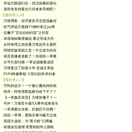
· 评远方阴谋幻论：武汉病毒的源头
· 请所有支持畜生行径者来亮相吧！
【海外华人-6】
· 万维博客：劣币逐良币丑恶现象何
· 吹气球远方孤独VS钢针刺之pia博
· 右撇子“言论自由扫盲”之扫盲
· 本容纳病毒泄漏说 看过导读大作
· 从特有理之拙劣看万维反民主暴民
· 同情官媒美国之音！中立派为何在
· 谣言首播者道歉了！传谣的一草教
· 分号引发纠缠 一草证据惨案成笑
· 万维复活了阶级斗争 变成文革批
· P3/P4终极释疑 21世纪刻舟求剑者
【海外华人-5】
· 可怜的远方！一个被心魔劫持的病
· 快评：特有理那盘棋为啥下不了？
· 【一草蠢言录③】万维皆傻子？一
· 号外！万维至今最XX事件或将发生
· 一草博要出洋相，拦都拦不住啊！
· 回应一草博：逻辑灾难与瞒天过海
· 美国大选前：与“黄川粉”们商榷
· 歧视攻击激增 美警鼓励华人囤枪