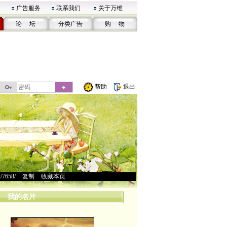
广告服务
联系我们
关于万维
论 坛
分类广告
购 物
帮助
退出
u/7658/
>
复制
>
收藏本页
我的名片