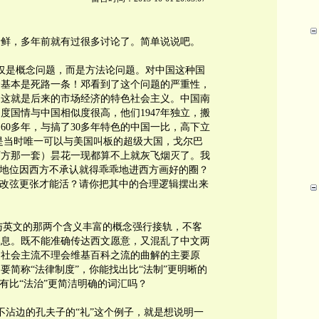
新鲜，多年前就有过很多讨论了。简单说说吧。
仅是概念问题，而是方法论问题。对中国这种国
套基本是死路一条！邓看到了这个问题的严重性，
，这就是后来的市场经济的特色社会主义。中国南
度国情与中国相似度很高，他们1947年独立，搬
60多年，与搞了30多年特色的中国一比，高下立
是当时唯一可以与美国叫板的超级大国，戈尔巴
西方那一套）昙花一现都算不上就灰飞烟灭了。我
”地位因西方不承认就得乖乖地进西方画好的圈？
准改弦更张才能活？请你把其中的合理逻辑摆出来
"与英文的那两个含义丰富的概念强行接轨，不客
鼻息。既不能准确传达西文愿意，又混乱了中文两
国社会主流不理会维基百科之流的曲解的主要原
要简称“法律制度”，你能找出比“法制”更明晰的
有比“法治”更简洁明确的词汇吗？
不沾边的孔夫子的“礼”这个例子，就是想说明一