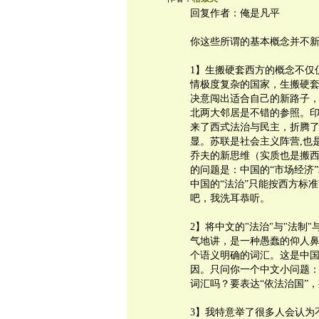
回复作者：俺是凡平
你这些所谓的基本概念并不
1】生搬硬套西方的概念不仅
情极度复杂的国家，生搬硬
决意闯出适合自己的新路子
北两大邻居是不错的参照。印
来了西式法治与民主，折腾了
显。苏联是社会主义阵营,也
乔夫的新思维（实质也是搬
的问题是：中国的“市场经济
中国的“法治”只能按西方标
吧，我洗耳恭听。
2】将中文的"法治"与"法制
气地讲，是一种愚蠢的仰人
个语义明确的词汇。这是中
因。只问你一个中文小问题：
词汇吗？要表达“依法治国”，
3】我特意举了很多人会认为