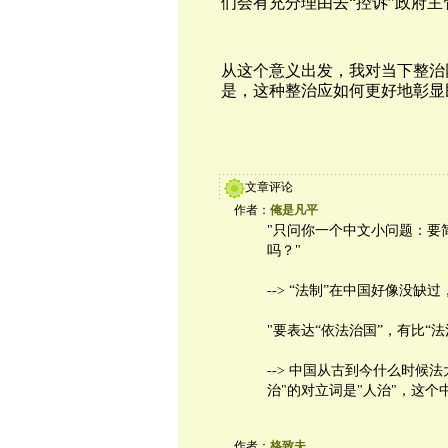
们会有充分理由去“控诉”政府
从这个意义出发，我对当下整治
是，这种整治应如何更好地彰显
文章评论
作者：
俺是凡平
"只问你一个中文小问题：要简
吗？"
--> “法制”在中国好像没缺
"要表达“依法治国”，有比“
--> 中国从古到今什么时候法
治"的对立词是"人治"，这个
作者：
格致夫