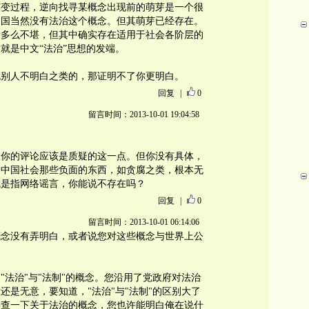
演变过程，逆向找寻某概念出现前的萌芽是一个很
的中国当然没有法治这个概念。但其萌芽已经存在。
看多么不堪，但其中确实存在适用于社会各阶层的
就是中文“法治”思想的发端。
就别人不明白之类的，那证明不了你更明白。
回复
|
0
留言时间：2013-10-01 19:04:58
，你的评论应该是质疑的这一点。但你没有具体，
指中国社会那些负面的东西，如贪腐之类，根本无
就是指网络谣言，你能说不存在吗？
回复
|
0
留言时间：2013-10-01 06:14:06
概念没有弄明白，或者说您对这些概念与世界上公
"法治"与"法制"的概念。您沿用了党政府对法治
还是无意，要知道，"法治"与"法制"的区别大了
科查一下关于法治的概念，您也许能明白俺在说什