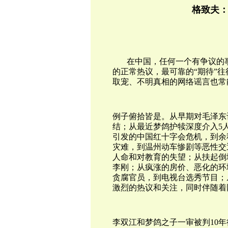
格致夫
在中国，任何一个有争议的
的正常热议，最可靠的“期待”
取宠、不明真相的网络谣言也常
例子俯拾皆是。从早期对毛泽东
结；从最近梦鸽护犊深度介入5
引发的中国红十字会危机，到余
灾难，到温州动车惨剧等恶性交
人命和对教育的失望；从扶起倒
李刚；从疯涨的房价、恶化的环
贪腐官员，到电视台选秀节目；
激烈的热议和关注，同时伴随着
李双江和梦鸽之子一审被判10