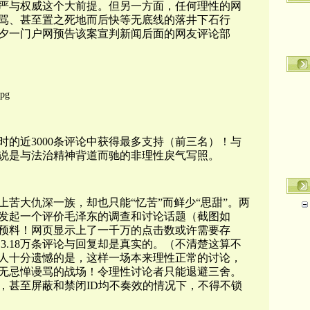
严与权威这个大前提。但另一方面，任何理性的网
骂、甚至置之死地而后快等无底线的落井下石行
夕一门户网预告该案宣判新闻后面的网友评论部
的近3000条评论中获得最多支持（前三名）！与
说是与法治精神背道而驰的非理性戾气写照。
苦大仇深一族，却也只能“忆苦”而鲜少“思甜”。两
发起一个评价毛泽东的调查和讨论话题（截图如
预料！网页显示上了一千万的点击数或许需要存
和3.18万条评论与回复却是真实的。（不清楚这算不
人十分遗憾的是，这样一场本来理性正常的讨论，
无忌惮谩骂的战场！令理性讨论者只能退避三舍。
，甚至屏蔽和禁闭ID均不奏效的情况下，不得不锁