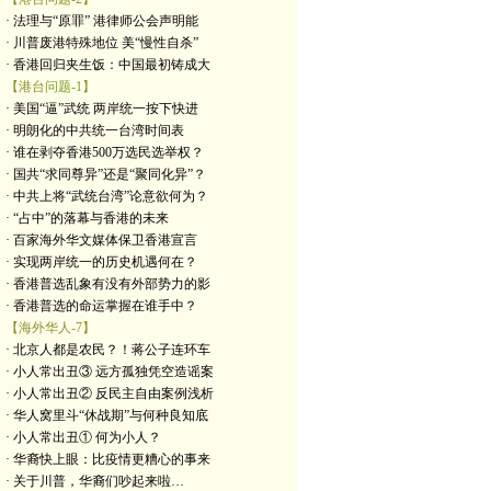
· 法理与“原罪” 港律师公会声明能
· 川普废港特殊地位 美“慢性自杀”
· 香港回归夹生饭：中国最初铸成大
【港台问题-1】
· 美国“逼”武统 两岸统一按下快进
· 明朗化的中共统一台湾时间表
· 谁在剥夺香港500万选民选举权？
· 国共“求同尊异”还是“聚同化异”？
· 中共上将“武统台湾”论意欲何为？
· “占中”的落幕与香港的未来
· 百家海外华文媒体保卫香港宣言
· 实现两岸统一的历史机遇何在？
· 香港普选乱象有没有外部势力的影
· 香港普选的命运掌握在谁手中？
【海外华人-7】
· 北京人都是农民？！蒋公子连环车
· 小人常出丑③ 远方孤独凭空造谣案
· 小人常出丑② 反民主自由案例浅析
· 华人窝里斗“休战期”与何种良知底
· 小人常出丑① 何为小人？
· 华裔快上眼：比疫情更糟心的事来
· 关于川普，华裔们吵起来啦…