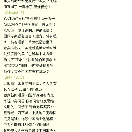
· 华人与老外谁更歧视中国人？实锤
· 病毒退了 一尊来了 很好很好！
【海外华人-4】
· YouTube“黄标”事件看得我一愣一
· “流氓科学”？科学鉴定：特无理！
· 涨知识：阴谋论的几种逻辑谬误
· 国际专家强烈谴责！远方、特有理
· 奇！特有理的一草教授是右撇子
· 老美良心文：美流感蔓延全球时谁
· 武汉疫情的美式思维与中式视角
· 为六四“正名”？被曲解的蒋彦永上
· 挺“坦克人”歪理 中西英雄观差异
· 商榷：古今中国有没有阶级？
【海外华人-3】
· 五四百年来最文明示威：华人美女
· 从习近平“走路不稳”说起
· 独家新闻泄露 习近平身边有内鬼
· 审视中美两国 你有两套相反思维
· 文明的一面镜子 瑞典游客案四个
· 很遗憾，习下课，中共地位更稳固
· 究竟是谁在拖累中国民主化进程？
· 中共不能自我纠错？逻辑问题
· 某些华人为何总是误读中国出洋相