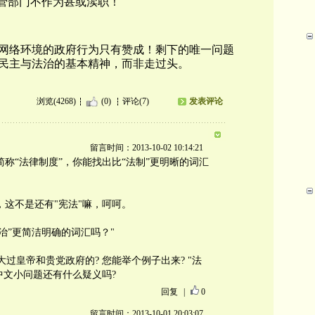
主管部门不作为甚或渎职！
网络环境的政府行为只有赞成！剩下的唯一问题
民主与法治的基本精神，而非走过头。
浏览(4268)
(0)
评论(7)
发表评论
留言时间：2013-10-02 10:14:21
称“法律制度”，你能找出比“法制”更明晰的词汇
过，这不是还有"宪法"嘛，呵呵。
法治”更简洁明确的词汇吗？"
大过皇帝和贵党政府的? 您能举个例子出来? "法
中文小问题还有什么疑义吗?
回复
|
0
留言时间：2013-10-01 20:03:07