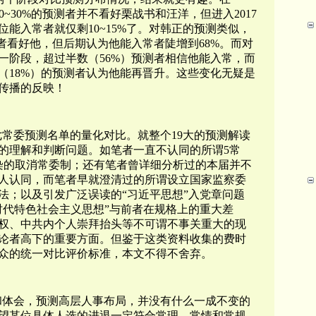
有20~30%的预测者并不看好栗战书和汪洋，但进入2017
位能入常者就仅剩10~15%了。对韩正的预测类似，
者看好他，但后期认为他能入常者陡增到68%。而对
一阶段，超过半数（56%）预测者相信他能入常，而
（18%）的预测者认为他能再晋升。这些变化无疑是
传播的反映！
常委预测名单的量化对比。就整个19大的预测解读
的理解和判断问题。如笔者一直不认同的所谓5常
染的取消常委制；还有笔者曾详细分析过的本届并不
人认同，而笔者早就澄清过的所谓设立国家监察委
法；以及引发广泛误读的“习近平思想”
入党章问题
时代特色社会主义思想”与前者在规格上的重大差
权、中共内个人崇拜抬头等不可谓不事关重大的现
论者高下的重要方面。但鉴于这类资料收集的费时
众的统一对比评价标准，本文不得不舍弃。
和体会，预测高层人事布局，并没有什么一成不变的
望某位具体人选的进退一定符合常理、常情和常规