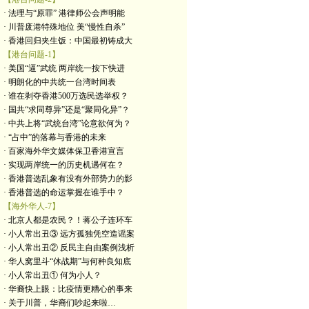
· 法理与“原罪” 港律师公会声明能
· 川普废港特殊地位 美“慢性自杀”
· 香港回归夹生饭：中国最初铸成大
【港台问题-1】
· 美国“逼”武统 两岸统一按下快进
· 明朗化的中共统一台湾时间表
· 谁在剥夺香港500万选民选举权？
· 国共“求同尊异”还是“聚同化异”？
· 中共上将“武统台湾”论意欲何为？
· “占中”的落幕与香港的未来
· 百家海外华文媒体保卫香港宣言
· 实现两岸统一的历史机遇何在？
· 香港普选乱象有没有外部势力的影
· 香港普选的命运掌握在谁手中？
【海外华人-7】
· 北京人都是农民？！蒋公子连环车
· 小人常出丑③ 远方孤独凭空造谣案
· 小人常出丑② 反民主自由案例浅析
· 华人窝里斗“休战期”与何种良知底
· 小人常出丑① 何为小人？
· 华裔快上眼：比疫情更糟心的事来
· 关于川普，华裔们吵起来啦…