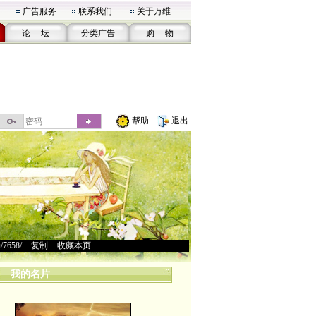
广告服务
联系我们
关于万维
论 坛
分类广告
购 物
帮助
退出
u/7658/
>
复制
>
收藏本页
我的名片