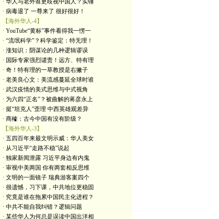
· 华人与老外谁更歧视中国人？实锤
· 病毒退了 一尊来了 很好很好！
【海外华人-4】
· YouTube“黄标”事件看得我一愣一
· “流氓科学”？科学鉴定：特无理！
· 涨知识：阴谋论的几种逻辑谬误
· 国际专家强烈谴责！远方、特有理
· 奇！特有理的一草教授是右撇子
· 老美良心文：美流感蔓延全球时谁
· 武汉疫情的美式思维与中式视角
· 为六四“正名”？被曲解的蒋彦永上
· 挺“坦克人”歪理 中西英雄观差异
· 商榷：古今中国有没有阶级？
【海外华人-3】
· 五四百年来最文明示威：华人美女
· 从习近平“走路不稳”说起
· 独家新闻泄露 习近平身边有内鬼
· 审视中美两国 你有两套相反思维
· 文明的一面镜子 瑞典游客案四个
· 很遗憾，习下课，中共地位更稳固
· 究竟是谁在拖累中国民主化进程？
· 中共不能自我纠错？逻辑问题
· 某些华人为何总是误读中国出洋相