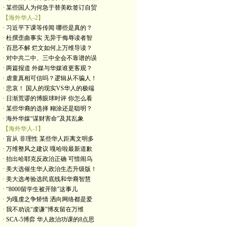
· 某些国人为何急于替美欧签订自贸
【海外华人-2】
· 习近平下课等传闻 哪些是真的？
· 杜撰歪曲事实 无异于侮辱读者智
· 百思不解 烂文如何上万维导读？
· 对中共二中、三中全会不靠谱的误
· 两篇报道 外媒与华媒谁更客观？
· 虐童真相可信吗？逻辑从不骗人！
· 悲哀！ 国人的现实VS华人的极端
· 日渐荒谬的博眼球时评 你怎么看
· 某些华裔的选择 糊涂还是聪明？
· 海外华媒“谋财害命”及其乱象
【海外华人-1】
· 盲从 非理性 某些华人距离文明多
· 万维整风之建议 嘎哈啦最新道歉
· 抬出哈耶克反政治正确 可惜闹乌
· 美大选催生华人政治生态升级版！
· 美大选考验选民底线和华裔智慧
· “8000留学生被开除”这事儿
· 为嘎虔之争矫情 洒向网络都是爱
· 我不劝说“虔谦”博友留在万维
· SCA-5博弈 华人政治功课的8点思