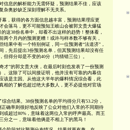
对信息的解析能力无需怀疑，预测结果不佳，应该
复杂奥妙缺乏深刻理解不无关系。
开幕，获得的各方面信息越丰富，预测结果理应更
才会落马，更不可能预知王岐山会被郭文贵大爆猛
月的这38份名单中，却看不出这样的趋势！整体看，
会前两个月内的预测更糟！或许与样本数不够有关，
些结果中有一个特别例证，同一位预测者“法道济”，
的两年间，先后提出3份预测名单，但其预测结果却没有任
，但得分却是不变的40分（均猜错三位）。
世奇才”的郭文贵大侠，在最后时刻也发表了一份预测
分）。这除了可以间接证明，他并没有可靠的内幕信
应该是主因。从他这大半年的爆料情况综合看，此
真相的了解也超过绝大多数人，更不必提他对官场
综合结果。38份预测名单的平均得分只有53.2分，
测正确率则很好地反映了公众对他们入常的不同期待
到或超过80%，意味着这两位入常的呼声最高。而王
三分之一，意味着他俩是不相上下的黑马！
两个阶段对比预测分布情况，结果就更有趣。在