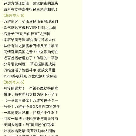
· 评远方阴谋幻论：武汉病毒的源头
· 请所有支持畜生行径者来亮相吧！
【海外华人-6】
· 万维博客：劣币逐良币丑恶现象何
· 吹气球远方孤独VS钢针刺之pia博
· 右撇子“言论自由扫盲”之扫盲
· 本容纳病毒泄漏说 看过导读大作
· 从特有理之拙劣看万维反民主暴民
· 同情官媒美国之音！中立派为何在
· 谣言首播者道歉了！传谣的一草教
· 分号引发纠缠 一草证据惨案成笑
· 万维复活了阶级斗争 变成文革批
· P3/P4终极释疑 21世纪刻舟求剑者
【海外华人-5】
· 可怜的远方！一个被心魔劫持的病
· 快评：特有理那盘棋为啥下不了？
· 【一草蠢言录③】万维皆傻子？一
· 号外！万维至今最XX事件或将发生
· 一草博要出洋相，拦都拦不住啊！
· 回应一草博：逻辑灾难与瞒天过海
· 美国大选前：与“黄川粉”们商榷
· 歧视攻击激增 美警鼓励华人囤枪