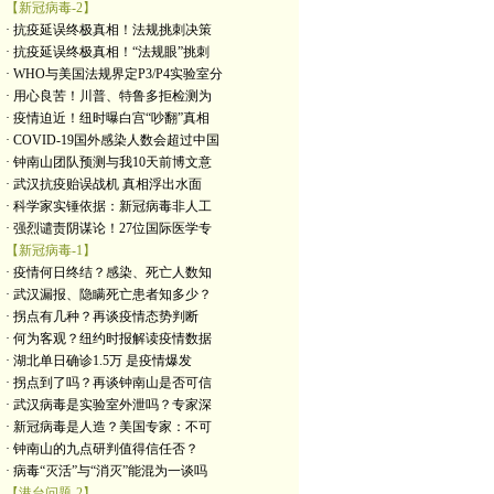
【新冠病毒-2】
· 抗疫延误终极真相！法规挑刺决策
· 抗疫延误终极真相！“法规眼”挑刺
· WHO与美国法规界定P3/P4实验室分
· 用心良苦！川普、特鲁多拒检测为
· 疫情迫近！纽时曝白宫“吵翻”真相
· COVID-19国外感染人数会超过中国
· 钟南山团队预测与我10天前博文意
· 武汉抗疫贻误战机 真相浮出水面
· 科学家实锤依据：新冠病毒非人工
· 强烈谴责阴谋论！27位国际医学专
【新冠病毒-1】
· 疫情何日终结？感染、死亡人数知
· 武汉漏报、隐瞒死亡患者知多少？
· 拐点有几种？再谈疫情态势判断
· 何为客观？纽约时报解读疫情数据
· 湖北单日确诊1.5万 是疫情爆发
· 拐点到了吗？再谈钟南山是否可信
· 武汉病毒是实验室外泄吗？专家深
· 新冠病毒是人造？美国专家：不可
· 钟南山的九点研判值得信任否？
· 病毒“灭活”与“消灭”能混为一谈吗
【港台问题-2】