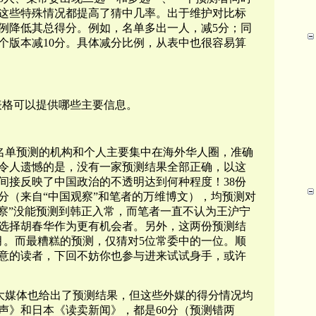
这些特殊情况都提高了猜中几率。出于维护对比标
例降低其总得分。例如，名单多出一人，减5分；同
个版本减10分。具体减分比例，从表中也很容易算
表格可以提供哪些主要信息。
会名单预测的机构和个人主要集中在海外华人圈，准确
令人遗憾的是，没有一家预测结果全部正确，以这
间接反映了中国政治的不透明达到何种程度！38份
分（来自“中国观察”和笔者的万维博文），均预测对
观察”没能预测到韩正入常，而笔者一直不认为王沪宁
选择胡春华作为更有机会者。另外，这两份预测结
月。而最糟糕的预测，仅猜对5位常委中的一位。顺
意的读者，下回不妨你也参与进来试试身手，或许
大媒体也给出了预测结果，但这些外媒的得分情况均
声》和日本《读卖新闻》，都是60分（预测错两