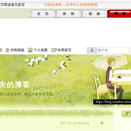
设万维读者为首页
万维读者网 -- 全球华人的精神家园
首 页
新 闻
视 频
博 客
志
控制面板
个人相册
给我留言
夫的博客
第三还是客观，然后才有资格主观。
https://blog.creaders.net/
2017-10-29 09:04:34