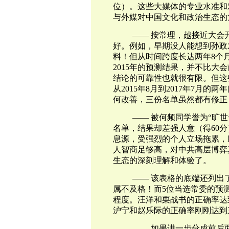
位）。这些大媒体的专业水准和
与外媒对中国文化和政治生态的
——
按常理，越接近大会
好。例如，早期没人能想到孙政
料！但从时间跨度长达两年8个
2015年的预测结果，并不比大
结论的可靠性也就很有限。但这
从2015年8月到2017年7月
何改善，三份名单虽然都有修正
——
被何频同学誉为“旷
名单，结果却差强人意（得60
息源，受强烈的个人立场拖累，
人智商足够高，对中共高层博弈
生态的深刻理解和体验了。
——
该表格的底端还列出了
属不及格！而5位当选常委的预
程度。汪洋和栗战书的正确率达
沪宁和赵乐际的正确率刚刚达到
——
如果进一步分成前后