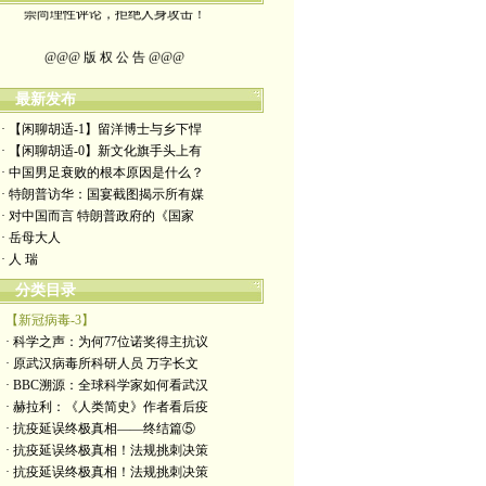
@@@ 版 权 公 告 @@@
本博客所发布文章，
最新发布
除特别注明者外，均为原创。
· 【闲聊胡适-1】留洋博士与乡下悍
· 【闲聊胡适-0】新文化旗手头上有
转载或制作视频，
· 中国男足衰败的根本原因是什么？
· 特朗普访华：国宴截图揭示所有媒
须注明如下版权信息：
· 对中国而言 特朗普政府的《国家
· 岳母大人
作者（格致夫）和出处（万维链接）
· 人 瑞
分类目录
【新冠病毒-3】
· 科学之声：为何77位诺奖得主抗议
· 原武汉病毒所科研人员 万字长文
· BBC溯源：全球科学家如何看武汉
· 赫拉利：《人类简史》作者看后疫
· 抗疫延误终极真相——终结篇⑤
· 抗疫延误终极真相！法规挑刺决策
· 抗疫延误终极真相！法规挑刺决策