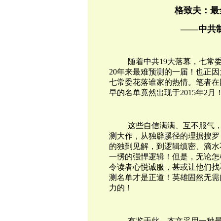
格致夫：最
——中共
随着中共19大落幕，七常
20年来最难预测的一届！也正
七常委花落谁家的热情。笔者在
早的名单竟然出现于2015年2月
这些自信满满、互不服气
测大作，从独辟蹊径的理据搜罗
的独到见解，到逻辑缜密、滴水
一愣的强悍逻辑！但是，无论怎
令读者心悦诚服，甚或让他们找
测名单才是正道！英雄固然无需
力的
！
有鉴于此，本文采用一种