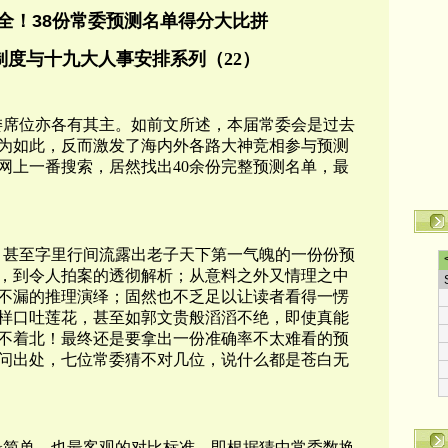
全！
38份常委
预测
名单得分大比拼
制度与十九大人事安排系列（22）
委席位亦各有其主。如前文所述，本届常委会是过去
因为如此，反而激发了海内外各路大神竞相参与预测
网上一番搜索，居然找出40余份完整预测名单，最
！
，甚至字里行间流露出老子天下第一气魄的一份份预
，到令人拍案的透彻解析；从意料之外又情理之中
不漏的推理演绎；固然也不乏足以让读者看得一愣
样口吐莲花，甚至如郭文贵般滔滔不绝，即使真能
不着北！最终还是要拿出一份准确率不太难看的预
问出处，七位常委猜不对几位，说什么都是苍白无
最简单、也最客观的对比标准，即根据猜中常委数换